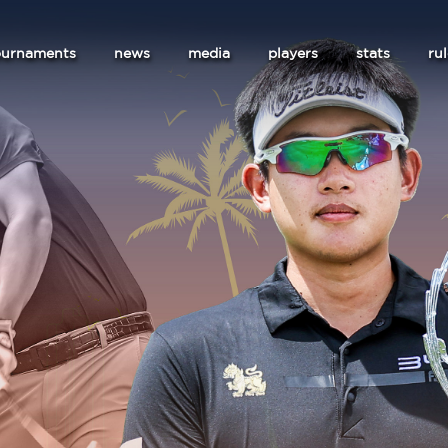
ournaments
news
media
players
stats
ru