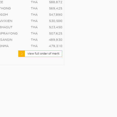
EE
THA
5
8
8
,
8
7
2
ITHONG
THA
5
6
9
,
4
2
5
DSOM
THA
5
4
7
,
8
9
0
IVIXIEN
THA
5
3
0
,
5
0
0
MBHASUT
THA
5
2
3
,
4
5
0
UPRAYONG
THA
5
0
7
,
6
2
5
KSANSIN
THA
4
8
9
,
9
3
0
ONMA
THA
4
7
9
,
3
1
0
view full order of merit