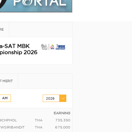
RE
ha-SAT MBK
ionship 2026
F MERIT
AM
2026
EARNING
NICHPHOL
THA
7
3
5
,
3
5
0
EWSIRIBANDIT
THA
6
7
5
,
0
0
0