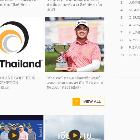
วดวันเดียว 9 อันเดอร์ นำ
“เอกปริษฐิ์” หวดเพิ่มอีก 6 อันเดอร์
3
J.INM
บสาม “สิงห์ พัทยา
นำเดี่ยวผ่านครึ่งทาง สิงห์ พัทยา โอ
เพ่นฯ
4
N.SR
5
C.SU
6
A.KRA
7
K.LI
8
R.YO
9
P.SA
10
D.BO
AILAND GOLF TOUR
“จักรนาถ” ดวลเพลย์ออฟซิวแชมป์
EXEMPTION
แรกออลไทยแลนด์ฯ ศึก “สิงห์ คลาส
RIES
สิก 2026” ที่รอยัลฮิลส์ฯ
VIEW ALL