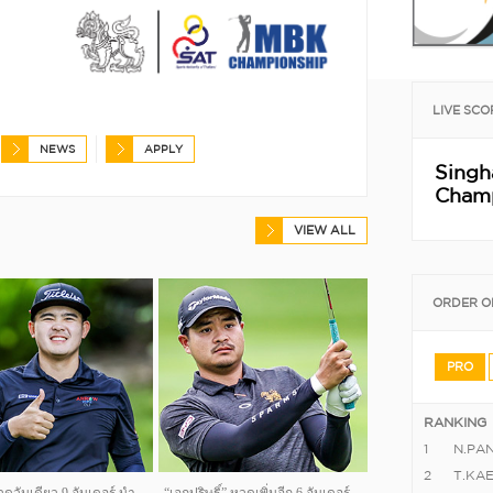
LIVE SCO
NEWS
APPLY
Sing
Champ
VIEW ALL
ORDER O
PRO
RANKING
1
N.PA
2
T.KA