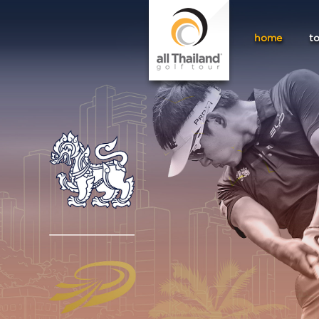
home
t