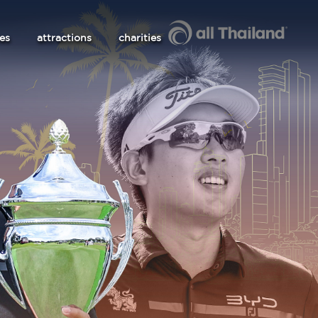
les
attractions
charities