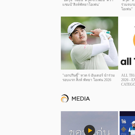
“อติรุจ” เฉือน ‘ศรุต-ถิรวัฒน์’ คว้า
“ศรุต” ห
แชมป์‘สิงห์พัทยาโอเพ่น’
ร่วมจบรอ
โอเพ่น”
"เอกปริษฐิ์" หวด 6 อันเดอร์ นำร่วม
ALL TH
รอบแรก สิงห์ พัทยา โอเพ่น 2026
2026 - 
CATEGO
MEDIA