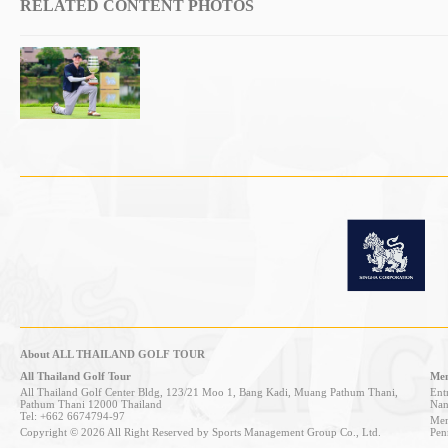
RELATED CONTENT PHOTOS
About ALL THAILAND GOLF TOUR
All Thailand Golf Tour
Mem
All Thailand Golf Center Bldg, 123/21 Moo 1, Bang Kadi, Muang Pathum Thani,
Entr
Pathum Thani 12000 Thailand
Nan
Tel: +662 6674794-97
Mem
Copyright © 2026 All Right Reserved by Sports Management Group Co., Ltd.
Pen