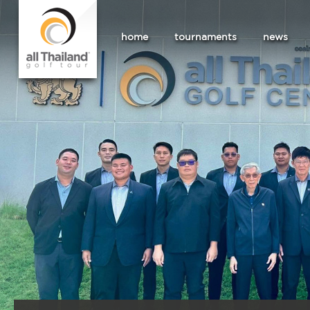
home
tournaments
news