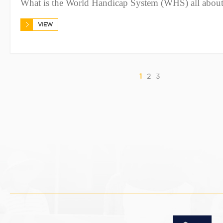
What is the World Handicap System (WHS) all abo
VIEW
1
2
3