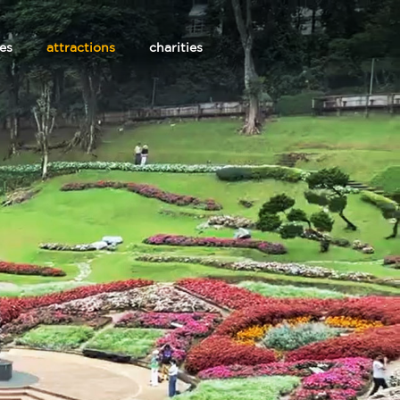
les
attractions
charities