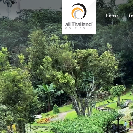
home
t