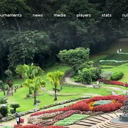
ournaments
news
media
players
stats
ru