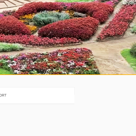
llThailandGolf
PORT