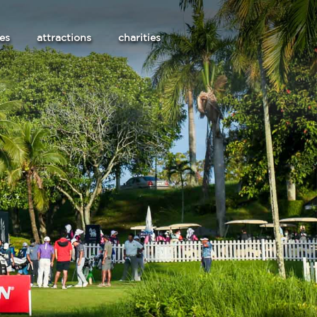
les
attractions
charities