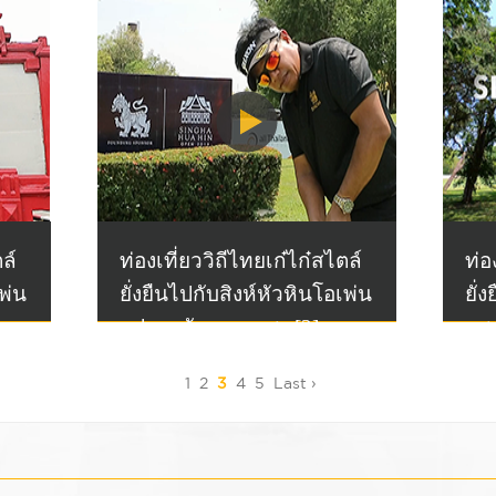
ล์
ท่องเที่ยววิถีไทยเก๋ไก๋สไตล์
ท่อ
เพ่น
ยั่งยืนไปกับสิงห์หัวหินโอเพ่น
ยั่
- ประหยัด มากแสง [2]
- 
1
2
3
4
5
Last ›