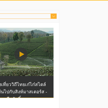
งเที่ยววิถีไทยเก๋ไก๋สไตล์
งยืนไปกับสิงห์มาสเตอร์ส -
ม มีสวัสดิ์