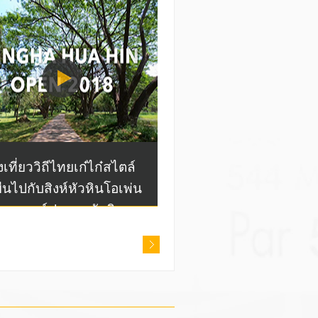
งเที่ยววิถีไทยเก๋ไก๋สไตล์
งยืนไปกับสิงห์หัวหินโอเพ่น
สนามกอล์ฟหลวงหัวหิน