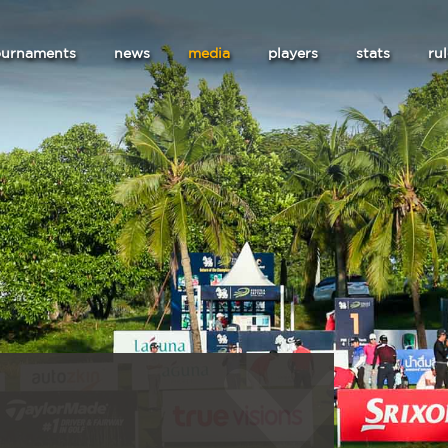
ournaments
news
media
players
stats
ru