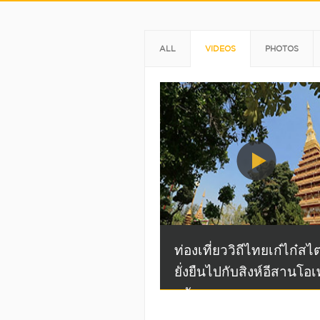
ALL
VIDEOS
PHOTOS
ท่องเที่ยววิถีไทยเก๋ไก๋สไต
ยั่งยืนไปกับสิงห์อีสานโอเ
- ธันยากร ครองผา