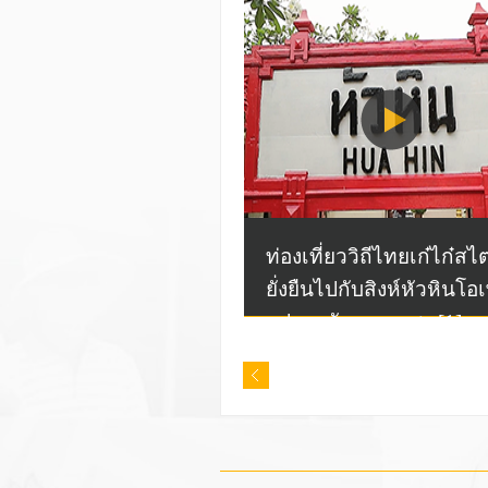
ท่องเที่ยววิถีไทยเก๋ไก๋สไต
ยั่งยืนไปกับสิงห์หัวหินโอ
- ประหยัด มากแสง [1]