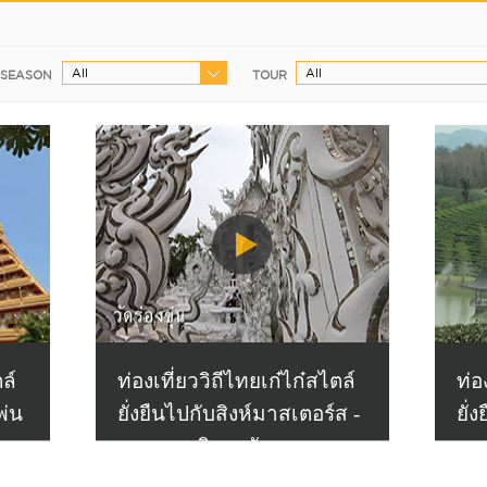
All
All
SEASON
TOUR
ล์
ท่องเที่ยววิถีไทยเก๋ไก๋สไตล์
ท่อ
พ่น
ยั่งยืนไปกับสิงห์มาสเตอร์ส -
ยั่
ภาณุพล พิทยารัฐ
พรห