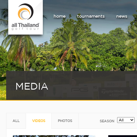
home
tournaments
news
MEDIA
ALL
VIDEOS
PHOTOS
SEASON