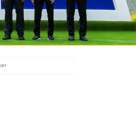
llThailandGolf
PORT