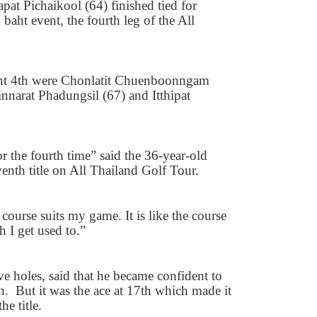
pat Pichaikool (
64)
finished tied for
 baht event, the fourth leg of the All
nt
4
th were Chonlatit Chuenboonngam
innarat Phadungsil (
67)
and Itthipat
r the fourth time” said the
36-
year-old
enth title on All Thailand Golf Tour.
course suits my game. It is like the course
I get used to.”
ve holes, said that he became confident to
h.
But it was the ace at
17
th which made it
e title.