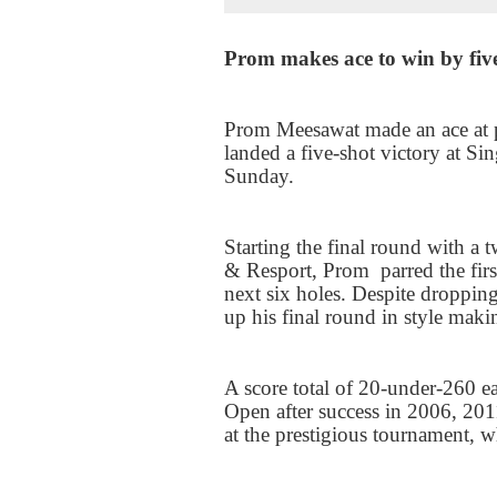
Prom makes ace to win by fiv
Prom Meesawat made an ace at 
landed a five-shot victory at S
Sunday.
Starting the final round with a 
& Resport, Prom
parred the fir
next six holes. Despite droppin
up his final round in style maki
A score total of
20-
under-
260
ea
Open after success in
2006
,
201
at the prestigious tournament, 