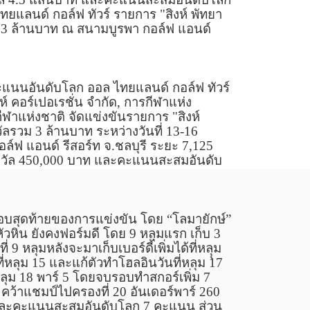
ยแลนด์ กอล์ฟ ทัวร์ รายการ "
สิงห์ พัทยา
ม
3
ล้านบาท ณ สนามบูรพา กอล์ฟ แอนด์
แนนอันดับโลก ออล ไทยแลนด์ กอล์ฟ ทัวร์
งห์ คอร์เปอเรชั่น จำกัด
,
การกีฬาแห่ง
ฬาแห่งชาติ
จัดแข่งขันรายการ "
สิงห์
วัลรวม
3
ล้านบาท ระหว่างวันที่
13-16
์ฟ แอนด์ รีสอร์ท จ.ชลบุรี ระยะ
7,125
งวัล
450,000
บาท และคะแนนสะสมอันดับ
นรอบสุดท้ายของการแข่งขัน
โดย “โลมายักษ์”
ัวหิน ยังคงฟอร์มดี โดย 9 หลุมแรก เก็บ 3
ี่ 9 หลุมหลังจะมาเก็บเบอร์ดี้เพิ่มได้ที่หลุุม
ี่หลุม 15 และแก้ตัวทำโฮลอินวันที่หลุม 17
ี่หลุม 18 พาร์ 5 โดยจบรอบทำสกอร์เพิ่ม
7
 คว้าแชมป์ไปครองที่
20
อันเดอร์พาร์
260
ละคะแนนสะสมอันดับโลก
7
คะแนน
ส่วน