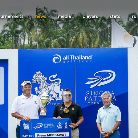
ournaments
news
media
players
stats
ru