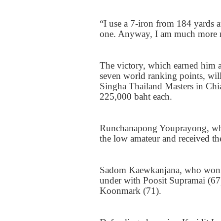
“I use a
7-
iron from
184
yards 
one. Anyway, I am much more rel
The victory, which earned him 
seven world ranking points, will
Singha Thailand Masters in Ch
225,000
baht each.
Runchanapong Youprayong, wh
the low amateur and received 
Sadom Kaewkanjana, who won 
under with Poosit Supramai (
67
Koonmark (
71).