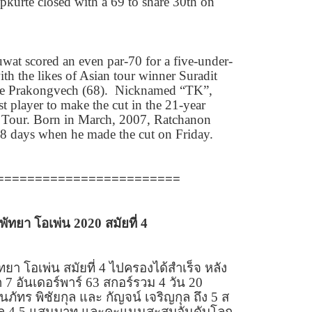
pkurte closed with a
69
to share
30
th on
at scored an even par-
70
for a five-under-
ith the likes of Asian tour winner Suradit
ee Prakongvech (
68).
Nicknamed “TK”,
 player to make the cut in the
21-
year
f Tour. Born in March,
2007
, Ratchanon
18
days when he made the cut on Friday.
========================
 พัทยา โอเพ่น
2020
สมัยที่
4
ัทยา โอเพ่น สมัยที่
4
ไปครองได้สำเร็จ หลัง
ก
7
อันเดอร์พาร์
63
สกอร์รวม
4
วัน
20
นภัทร พิชัยกุล และ กัญจน์ เจริญกุล
ถึง
5
ส
ัล
4.5
แสนบาท
และคะแนนสะสมอันดับโลก