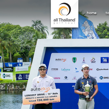
home
t