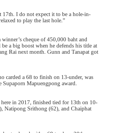
at
17
th. I do not expect it to be a hole-in-
axed to play the last hole.”
a winner’s cheque of
450,000
baht and
 be a big boost when he defends his title at
iang Rai next month. Gunn and Tanapat got
o carded a
68
to finish on
13-
under, was
the Supaporn Mapuengpong award.
here in
2017
, finished tied for
13
th on
10-
)
, Natipong Srithong (
62)
, and Chaiphat