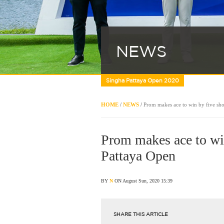
NEWS
Singha Pattaya Open 2020
HOME
/
NEWS
/
Prom makes ace to win by five sho
Prom makes ace to win
Pattaya Open
BY
N
ON August Sun, 2020 15:39
SHARE THIS ARTICLE