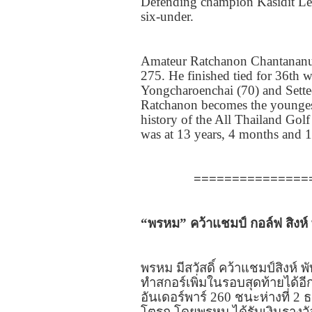
Defending champion Kasidit Le
six-under.
Amateur Ratchanon Chantananuw
275.
He finished tied for
36
th w
Yongcharoenchai (
70)
and Sett
Ratchanon becomes the youngest
history of the All Thailand Gol
was at
13
years,
4
months and
===============
“
พรหม
” คว้าแชมป์
กอล์ฟ สิงห์
พรหม มีสวัสดิ์ คว้าแชมป์สิงห์ พ
ทำสกอร์เพิ่มในรอบสุดท้ายได้อี
อันเดอร์พาร์
260
ชนะห่างที่
2
ธ
โตรก โดยพรหม
ได้รับเงินรางว