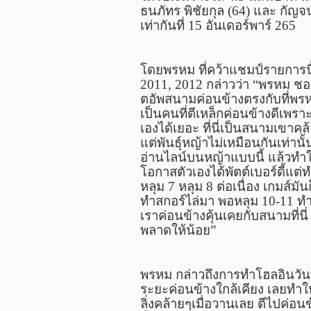
ธนภัทร พิชัยกุล
(64)
และ กัญจน
เท่ากันที่
15
อันเดอร์พาร์
265
โดยพรหม ที่คว้าแชมป์รายการนี้
2011, 2012
กล่าวว่า “พรหม ชอบส
ตอัพสนามค่อนข้างตรงกับที่พร
เป็นคนที่ตีเหล็กค่อนข้างดีเพร
เองได้เยอะ ที่นี่เป็นสนามเขาค
แต่พันธุ์หญ้าไม่เหมือนกันเท่าน
อ่านไลน์บนหญ้าแบบนี้ แล้วทำให้เ
โอกาสตัวเองได้พัตต์เบอร์ดี้แต่ท
หลุม 7 หลุม 8 ต่อเนื่อง เกมส์มัน
ทำสกอร์ไล่มา พอหลุม 10-11 ทำเบ
เราค่อนข้างคุ้นเคยกับสนามที่นี
พลาดให้น้อย”
พรหม กล่าวถึงการทำโฮลอินวันท
ระยะค่อนข้างใกล้เคียง เลยทำให
ลิ่งคล้ายๆเมื่อวานเลย ตีไปค่อน