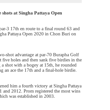
e shots at Singha Pattaya Open
par-
3 17
th en route to a final round
63
and
ingha Pattaya Open
2020
in Chon Buri on
two-shot advantage at par-
70
Burapha Golf
st five holes and then sank five birdies in the
g a shot with a bogey at
15
th, he rounded
ng an ace the
17
th and a final-hole birdie.
rned him a fourth victory at Singha Pattaya
1
and
2012.
Prom registered the most wins
which was established in
2003.