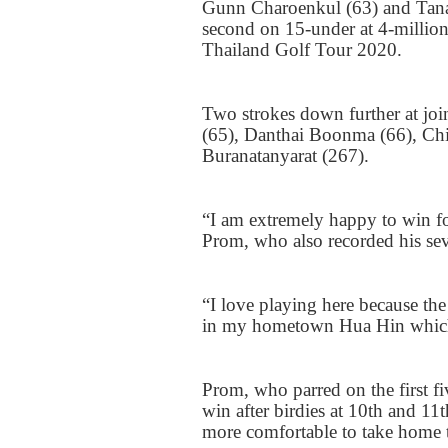
Gunn Charoenkul (
63)
and Tana
second on
15-
under at
4-
million
Thailand Golf Tour
2020.
Two strokes down further at joi
(
65)
, Danthai Boonma (
66)
, Ch
Buranatanyarat (
267).
“I am extremely happy to win fo
Prom, who also recorded his sev
“I love playing here because the 
in my hometown Hua Hin which 
Prom, who parred on the first fi
win after birdies at
10
th and
11
t
more comfortable to take home th