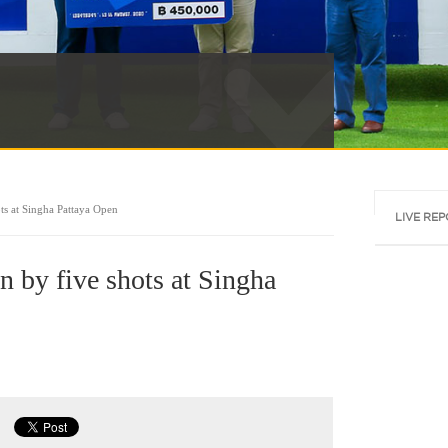
Tweets by @a
ts at Singha Pattaya Open
LIVE RE
 by five shots at Singha