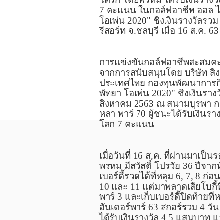
7
คะแนน ในกอล์ฟอาชีพ ออล ไท
โอเพ่น
2020"
ชิงเงินรางวัลรว
รีสอร์ท จ.ชลบุรี เมื่อ
16
ส.ค.
63
การแข่งขันกอล์ฟอาชีพสะสมคะ
จากการสนับสนุนโดย
บริษัท สิ
ประเทศไทย กองทุนพัฒนาการกี
พัทยา โอเพ่น
2020"
ชิงเงินราง
สิงหาคม
2563
ณ สนามบูรพา กอล
หลา พาร์
70
ผู้ชนะได้รับเงินรา
โลก
7
คะแนน
เมื่อวันที่
16
ส.ค.
ที่ผ่านมาเป็
พรหม มีสวัสดิ์ โปรวัย
36
ปีจากห
เบอร์ดี้รวดได้ที่หลุม 6
,
7
,
8 ก่อนท
10 และ 11 แต่มาพลาดเสียโบกี้ท
พาร์ 3 และเก็บเบอร์ดี้ปิดท้ายท
อันเดอร์พาร์
63
สกอร์รวม
4
วัน
ได้รับเงินรางวัล
4.5
แสนบาท
แ