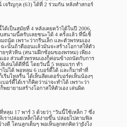
์ เจริญกุล
(63)
ได้ที่
2
ร่วมกัน หลังทำสกอร์
ได้เป็นสมัยที่
4
หลังเคยคว้าได้ในปี
2006,
นามนี้ครับเลยชนะได้ 4 ครั้งแล้ว ที่นี่เช็
หมถนัด เพราะว่ากรีนเล็ก และตัวพรหมเอง
าะฉะนั้นถ้าตีออนแล้วมันจะสร้างโอกาสให้ตัว
ล้ายๆหัวหิน (สนามฝึกซ้อมของพรหม) เพียง
ั้นเอง ส่วนตัวพรหมเองก็ค่อนข้างถนัดกับการ
ล่นได้ดีที่นี่ โดยวันนี้ 5 หลุมแรก ทำ
ำไม่ได้ พอหลุม 6 เบอร์ดี้ได้ และก็มาทำที่
ก็เริ่มไหลรื่น ได้เห็นลีดเดอร์บอร์ดเห็นน้องๆ
อร์ดี้ได้เราก็คิดว่าน่าจะทำได้ เพราะว่า
่ ก็พยายามสร้างโอกาสให้ตัวเอง เล่นผิด
ี่หลุม
17
พาร์
3
ด้วยว่า “วันนี้ใช้เหล็ก 7 ซึ่ง
้เราปล่อยเหล็กได้ง่ายขึ้น ปล่อยไปตามฟิล
ข้างดี โดนลูกเต็มๆ พอเห็นลูกตกคิดว่ายังไง