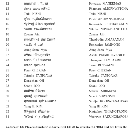
12
กฤตภาส มณีมาศ
Krittapas MANEEMAS
13
ภัทระ อมรเวชรัตน์
Phatthara AMORNWETCH
14
Taiki NISHI
Taiki NISHI
15
ภูวิช อนุพันธ์สืบสาย
Puwit ANUPANSUEBSAI
16
รัฐวิชญ์ ศิริธนากุลศักดิ์
Rattawich SIRITHANAKU
17
วินธัย วิวัฒน์สนิทชัย
Winthai WIWATSANITCHA
18
Zaeem Jafri
Zaeem Jafri
19
เทพบดินทร์ อัมรนันทน์
Thepbodin AMARANAN
20
รณชัย จำนงค์
Ronnachai JAMNONG
21
Aung Sann Myo
Aung Sann Myo
22
อชิตะ เปี่ยมกุลวนิช
Ashita PIAMKULVANICH
23
ธนพนธ์ เอี่ยมสอาด
Thanapon IAMSAARD
24
ธนัตถ์ บุตรแวว
Tanat BUTWAEW
25
Peter CHERIAN
Peter CHERIAN
26
Taisuke TANIGAWA
Taisuke TANIGAWA
27
Dongchan OH
Dongchan OH
28
Seonu JOO
Seonu JOO
29
ศักดิ์ชัย ศิริมายา
Sakchai SIRIMAYA
30
สุกษฎิ์ สุวรรณศรี
Sukrit SUWANSRI
31
สุทธิเจตน์ คูห์รัตนพิศาล
Suttijet KOORATANAPISA
32
Yang Ill KIM
Yang Ill KIM
33
นิพิฐพนธ์ เที่ยงตรง
Nipitphon THIANGTRONG
34
วีรวิทย์ สกุลเจริญรัตน์
Weerawit SAKUNCHAROE
Category 18: Players finishing in forty-first (41st) to seventieth (70th) and ties from t