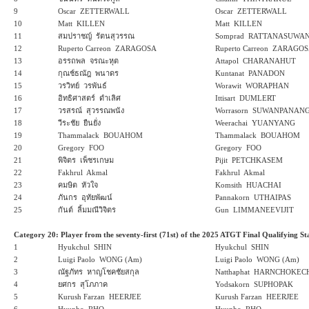
9
Oscar ZETTERWALL
Oscar ZETTERWALL
10
Matt KILLEN
Matt KILLEN
11
สมปราชญ์ รัตนสุวรรณ
Somprad RATTANASUWA
12
Ruperto Carreon ZARAGOSA
Ruperto Carreon ZARAGO
13
อรรถพล จรณะหุต
Attapol CHARANAHUT
14
กุณช์ธณัฎ พนาดร
Kuntanat PANADON
15
วรวิทย์ วรพันธ์
Worawit WORAPHAN
16
อิทธิศาสตร์ ดำเลิศ
Ittisart DUMLERT
17
วรสรณ์ สุวรรณพนัง
Worrasorn SUWANPANAN
18
วีระชัย ยืนยั่ง
Weerachai YUANYANG
19
Thammalack BOUAHOM
Thammalack BOUAHOM
20
Gregory FOO
Gregory FOO
21
พิจิตร เพ็ชรเกษม
Pijit PETCHKASEM
22
Fakhrul Akmal
Fakhrul Akmal
23
คมษิต หัวใจ
Komsith HUACHAI
24
ภันกร อุทัยพัฒน์
Pannakorn UTHAIPAS
25
กันต์ ลิ้มมณีวิจิตร
Gun LIMMANEEVIJIT
Category 20: Player from the seventy-first (71st) of the 2025 ATGT Final Qualifying St
1
Hyukchul SHIN
Hyukchul SHIN
2
Luigi Paolo WONG (Am)
Luigi Paolo WONG (Am)
3
ณัฐภัทร หาญโชคชัยสกุล
Natthaphat HARNCHOKEC
4
ยศกร สุโภภาค
Yodsakorn SUPHOPAK
5
Kurush Farzan HEERJEE
Kurush Farzan HEERJEE