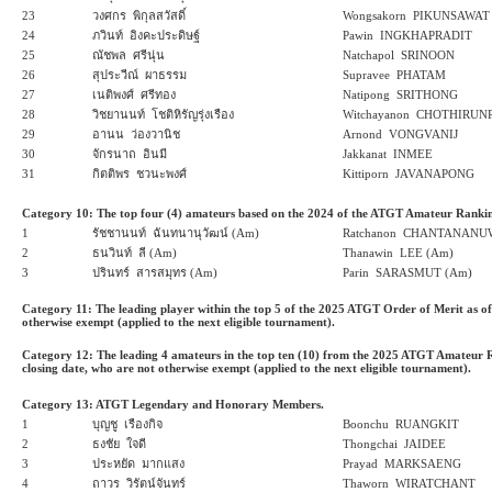
23
วงศกร พิกุลสวัสดิ์
Wongsakorn PIKUNSAWAT
24
ภวินท์ อิงคะประดิษฐ์
Pawin INGKHAPRADIT
25
ณัชพล ศรีนุ่น
Natchapol SRINOON
26
สุประวีณ์ ผาธรรม
Supravee PHATAM
27
เนติพงศ์ ศรีทอง
Natipong SRITHONG
28
วิชยานนท์ โชติหิรัญรุ่งเรือง
Witchayanon CHOTHIRU
29
อานน ว่องวานิช
Arnond VONGVANIJ
30
จักรนาถ อินมี
Jakkanat INMEE
31
กิตติพร ชวนะพงศ์
Kittiporn JAVANAPONG
Category 10: The top four (4) amateurs based on the 2024 of the ATGT Amateur Rankin
1
รัชชานนท์ ฉันทนานุวัฒน์ (Am)
Ratchanon CHANTANANU
2
ธนวินท์ ลี (Am)
Thanawin LEE (Am)
3
ปรินทร์ สารสมุทร (Am)
Parin SARASMUT (Am)
Category 11: The leading player within the top 5 of the 2025 ATGT Order of Merit as of 
otherwise exempt (applied to the next eligible tournament).
Category 12: The leading 4 amateurs in the top ten (10) from the 2025 ATGT Amateur Ra
closing date, who are not otherwise exempt (applied to the next eligible tournament).
Category 13: ATGT Legendary and Honorary Members.
1
บุญชู เรืองกิจ
Boonchu RUANGKIT
2
ธงชัย ใจดี
Thongchai JAIDEE
3
ประหยัด มากแสง
Prayad MARKSAENG
4
ถาวร วิรัตน์จันทร์
Thaworn WIRATCHANT