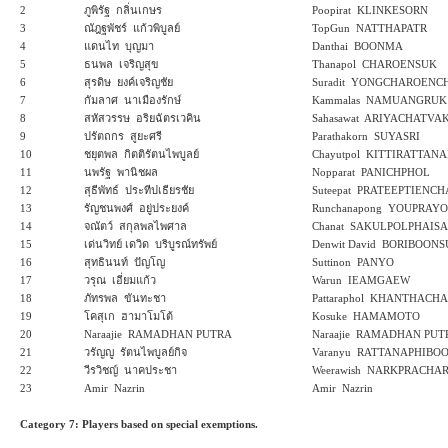
2
ภูพิรัฐ กลิ่นเกษร
Poopirat KLINKESORN
3
ณัฎฐพัชร์ แก้วพิบูลย์
TopGun NATTHAPATR
4
แดนไท บุญมา
Danthai BOONMA
5
ธนพล เจริญสุข
Thanapol CHAROENSUK
6
สุรดิษ ยงค์เจริญชัย
Suradit YONGCHAROENC
7
กัมลาศ นาเมืองรักษ์
Kammalas NAMUANGRUK
8
สหัสวรรษ อริยฉัตรเวคิน
Sahasawat ARIYACHATVA
9
ปรัตถกร สูยะศรี
Parathakorn SUYASRI
10
ชยุตพล กิตติรัตนไพบูลย์
Chayutpol KITTIRATTAN
11
นพรัฐ พานิชผล
Nopparat PANICHPHOL
12
สุธีพัทธ์ ประทีปเธียรชัย
Suteepat PRATEEPTIENCH
13
รัญชนพงศ์ อยู่ประยงค์
Runchanapong YOUPRAY
14
จณัตว์ สกุลพลไพศาล
Chanat SAKULPOLPHAIS
15
เด่นวิทย์ เดวิด บริบูรณ์ทรัพย์
Denwit David BORIBOONS
16
สุทธินนท์ ปัญโญ
Suttinon PANYO
17
วรุณ เอี่ยมแก้ว
Warun IEAMGAEW
18
ภัทรพล ขันทะชา
Pattaraphol KHANTHACHA
19
โคสุเก ฮามาโมโต้
Kosuke HAMAMOTO
20
Naraajie RAMADHAN PUTRA
Naraajie RAMADHAN PUT
21
วรัญญู รัตนไพบูลย์กิจ
Varanyu RATTANAPHIBOO
22
วีรวิชญ์ นาคประชา
Weerawish NARKPRACHA
23
Amir Nazrin
Amir Nazrin
Category 7: Players based on special exemptions.