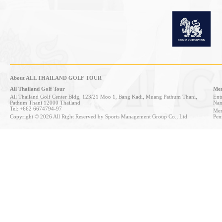
About ALL THAILAND GOLF TOUR
All Thailand Golf Tour
Mem
All Thailand Golf Center Bldg, 123/21 Moo 1, Bang Kadi, Muang Pathum Thani,
Entr
Pathum Thani 12000 Thailand
Nan
Tel: +662 6674794-97
Mem
Copyright © 2026 All Right Reserved by Sports Management Group Co., Ltd.
Pen