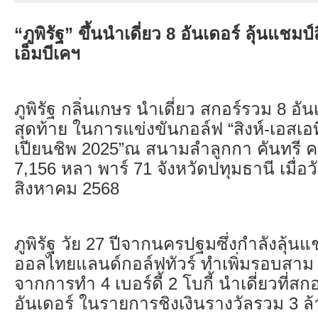
“ภูพิรัฐ” ขึ้นนำเดี่ยว 8 อันเดอร์ ลุ้นแชมป์
เอ็มบีเคฯ
ภูพิรัฐ กลิ่นเกษร นำเดี่ยว สกอร์รวม 8 อันเ
สุดท้าย ในการแข่งขันกอล์ฟ “สิงห์-เอสเอท
เปียนชิพ 2025”ณ สนามลำลูกกา คันทรี ค
7,156 หลา พาร์ 71 จังหวัดปทุมธานี เมื่อวั
สิงหาคม 2568
ภูพิรัฐ วัย 27 ปีจากนครปฐมซึ่งกำลังลุ้
ออลไทยแลนด์กอล์ฟทัวร์ ทำเพิ่มรอบสาม 
จากการทำ 4 เบอร์ดี้ 2 โบกี้ นำเดี่ยวที่สก
อันเดอร์ ในรายการชิงเงินรางวัลรวม 3 