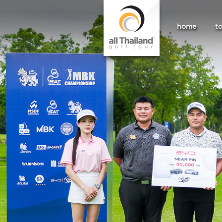
home
t