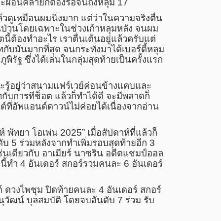
ะผ่อนคลายก็ต้องรอจนถึงหลุม 17
้วดูเหมือนผมนิ่งมาก แต่ว่าในความจริงตื่น
่นป่วนโดยเฉพาะในช่วงเก้าหลุมหลัง จนผม
นี้ต้องทำอะไร เราตื่นเต้นอยู่แล้วครับแต่
กับมันมากที่สุด จนกระทั่งมาได้เบอร์ดี้หลุม
ภูพิรัฐ ซึ่งได้เล่นในกลุ่มสุดท้ายเป็นครั้งแรก
าะรู้อยู่ว่าสนามแฟร์เวย์ค่อนข้างแคบและ
บการทีช็อต แล้วก็ทำได้ดี จะมีพลาดก็
ต์ที่อัพแอนด์ดาวน์ไม่ค่อยได้เนื่องจากอ่าน
ห์ พัทยา โอเพ่น 2025” เมื่อสัปดาห์ที่แล้วก็
ับ 5 ร่วมหลังจากทำเพิ่มรอบสุดท้ายอีก 3
เช่นเดียวกับ อาเมียร์ นาซริน อดีตแชมป์ออล
ี้ทำ 4 อันเดอร์ สกอร์รวมคนละ 6 อันเดอร์
์ ดวงไพชุม ปิดท้ายคนละ 4 อันเดอร์ สกอร์
นุวัฒน์ บุลสมบัติ โดยจบอันดับ 7 ร่วม รับ