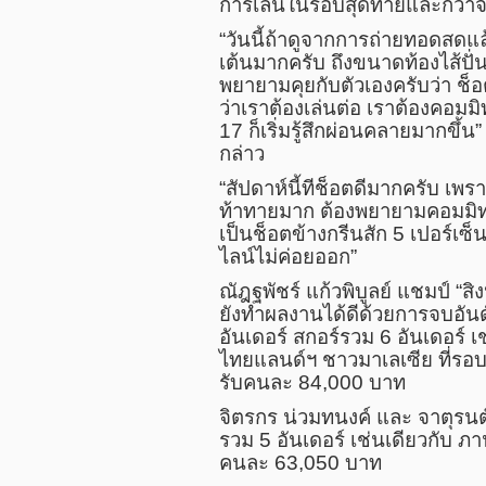
การเล่นในรอบสุดท้ายและกว่าจ
“วันนี้ถ้าดูจากการถ่ายทอดสดแล
เต้นมากครับ ถึงขนาดท้องไส้ปั
พยายามคุยกับตัวเองครับว่า ช็อต
ว่าเราต้องเล่นต่อ เราต้องคอมมิท
17 ก็เริ่มรู้สึกผ่อนคลายมากขึ้น” 
กล่าว
“สัปดาห์นี้ทีช็อตดีมากครับ เพร
ท้าทายมาก ต้องพยายามคอมมิทกั
เป็นช็อตข้างกรีนสัก 5 เปอร์เซ็น
ไลน์ไม่ค่อยออก”
ณัฎฐพัชร์ แก้วพิบูลย์ แชมป์ “สิง
ยังทำผลงานได้ดีด้วยการจบอันด
อันเดอร์ สกอร์รวม 6 อันเดอร์ 
ไทยแลนด์ฯ ชาวมาเลเซีย ที่รอบน
รับคนละ 84,000 บาท
จิตรกร น่วมทนงค์ และ จาตุรนต
รวม 5 อันเดอร์ เช่นเดียวกับ ภา
คนละ 63,050 บาท