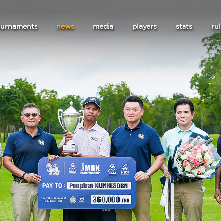
ournaments
news
media
players
stats
ru