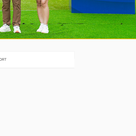
llThailandGolf
PORT