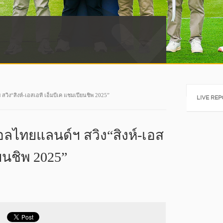
Tweets by @a
วิง“สิงห์-เอสเอที เอ็มบีเค แชมเปียนชิพ 2025”
LIVE RE
อลไทยแลนด์ฯ สวิง“สิงห์-เอส
ยนชิพ 2025”