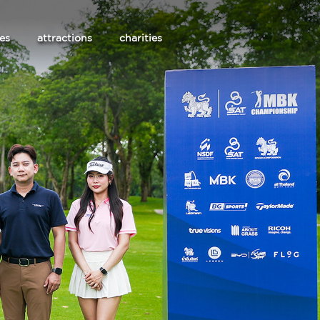
les
attractions
charities