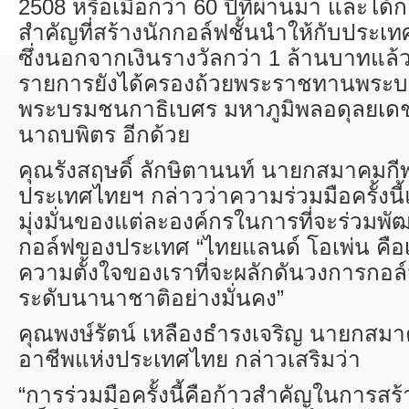
2508 หรือเมื่อกว่า 60 ปีที่ผ่านมา และได้
สำคัญที่สร้างนักกอล์ฟชั้นนำให้กับประเทศ
ซึ่งนอกจากเงินรางวัลกว่า 1 ล้านบาทแล้
รายการยังได้ครองถ้วยพระราชทานพระบ
พระบรมชนกาธิเบศร มหาภูมิพลอดุลยเ
นาถบพิตร อีกด้วย
คุณรังสฤษดิ์ ลักษิตานนท์ นายกสมาคมกี
ประเทศไทยฯ กล่าวว่าความร่วมมือครั้งน
มุ่งมั่นของแต่ละองค์กรในการที่จะร่วมพ
กอล์ฟของประเทศ “ไทยแลนด์ โอเพ่น คือเว
ความตั้งใจของเราที่จะผลักดันวงการกอล์ฟ
ระดับนานาชาติอย่างมั่นคง”
คุณพงษ์รัตน์ เหลืองธำรงเจริญ นายกสม
อาชีพแห่งประเทศไทย กล่าวเสริมว่า
“การร่วมมือครั้งนี้คือก้าวสำคัญในการส