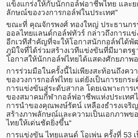
แข็งแกร่งให้กับนักกอล์ฟอาชีพไทย และ
ลักษณ์ของวงการกอล์ฟในประเทศ”
ขณะที่ คุณจักรพงศ์ ทองใหญ่ ประธานก
ออลไทยแลนด์กอล์ฟทัวร์ กล่าวถึงการแข่งขั
อีกเวทีสำคัญที่จะให้โอกาสนักกอล์ฟได้พั
ภูมิใจที่ได้ร่วมสร้างเวทีแข่งขันที่มีมาตร
โอกาสให้นักกอล์ฟไทยได้แสดงศักยภาพอย่
การร่วมมือในครั้งนี้ไม่เพียงสะท้อนถึงคว
ของวงการกอล์ฟไทย แต่ยังเป็นการยกร
การแข่งขันสู่ระดับสากล โดยเฉพาะการ
ของสมาคมกีฬากอล์ฟอาชีพแห่งประเทศไ
การนำของคุณพงษ์รัตน์ เหลืองธำรงเจริญ 
สร้างภาพลักษณ์และความเป็นเอกภาพข
ไทยให้เด่นชัดยิ่งขึ้น“
การแข่งขัน ไทยแลนด์ โอเพ่น ครั้งที่ 53 เ