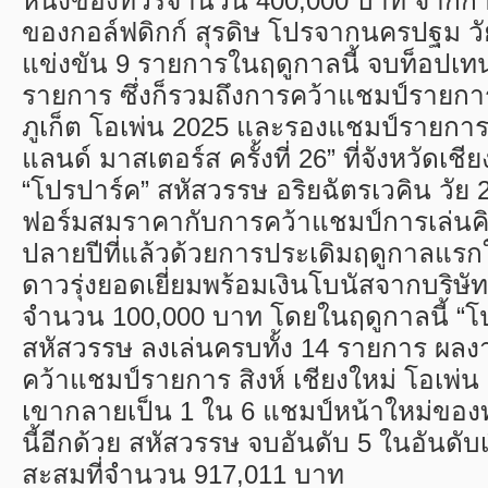
หนึ่งของทัวร์จำนวน 400,000 บาท จากก
ของกอล์ฟดิกก์ สุรดิษ โปรจากนครปฐม วัย
แข่งขัน 9 รายการในฤดูกาลนี้ จบท็อปเ
รายการ ซึ่งก็รวมถึงการคว้าแชมป์รายการ 
ภูเก็ต โอเพ่น 2025 และรองแชมป์รายการ 
แลนด์ มาสเตอร์ส ครั้งที่ 26” ที่จังหวัดเช
“โปรปาร์ค” สหัสวรรษ อริยฉัตรเวคิน วัย 24
ฟอร์มสมราคากับการคว้าแชมป์การเล่นคิว
ปลายปีที่แล้วด้วยการประเดิมฤดูกาลแร
ดาวรุ่งยอดเยี่ยมพร้อมเงินโบนัสจากบริษัท
จำนวน 100,000 บาท โดยในฤดูกาลนี้ “โ
สหัสวรรษ ลงเล่นครบทั้ง 14 รายการ ผลง
คว้าแชมป์รายการ สิงห์ เชียงใหม่ โอเพ่น 
เขากลายเป็น 1 ใน 6 แชมป์หน้าใหม่ของท
นี้อีกด้วย สหัสวรรษ จบอันดับ 5 ในอันดับ
สะสมที่จำนวน 917,011 บาท