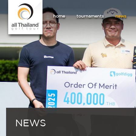
home
tournaments
news
NEWS