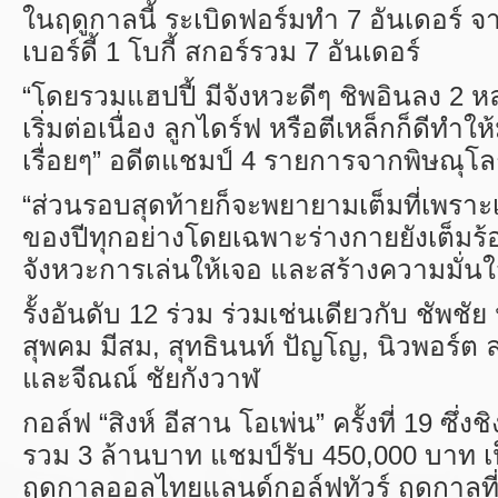
ในฤดูกาลนี้ ระเบิดฟอร์มทำ
7
อันเดอร์ 
เบอร์ดี้
1
โบกี้ สกอร์รวม
7
อันเดอร์
“
โดยรวมแฮปปี้ มีจังหวะดีๆ ชิพอินลง
2
หล
เริ่มต่อเนื่อง ลูกไดร์ฟ หรือตีเหล็กก็ดีทำให้
เรื่อยๆ” อดีตแชมป์
4
รายการจากพิษณุโล
“
ส่วนรอบสุดท้ายก็จะพยายามเต็มที่เพรา
ของปีทุกอย่างโดยเฉพาะร่างกายยังเต็ม
จังหวะการเล่นให้เจอ และสร้างความมั่นใ
รั้งอันดับ
12
ร่วม ร่วมเช่นเดียวกับ ชัพชั
สุพคม มีสม
,
สุทธินนท์ ปัญโญ
,
นิวพอร์ต 
และจีณณ์ ชัยกังวาฬ
กอล์ฟ “สิงห์ อีสาน โอเพ่น” ครั้งที่
19
ซึ่งช
รวม
3
ล้านบาท แชมป์รับ
450,000
บาท เ
ฤดูกาลออลไทยแลนด์กอล์ฟทัวร์ ฤดูกาลที