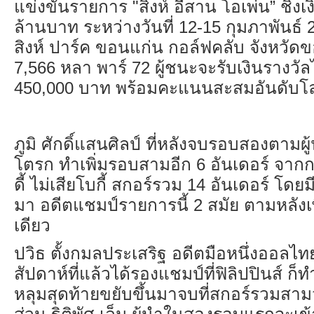
แข่งขันรายการ "สิงห์ อีสาน โอเพ่น” ชิงเ
ล้านบาท ระหว่างวันที่ 12-15 กุมภาพันธ
สิงห์ ปาร์ค ขอนแก่น กอล์ฟคลับ จังหวัด
7,566 หลา พาร์ 72 ผู้ชนะจะรับเงินรางว
450,000 บาท พร้อมคะแนนสะสมอันดับโ
ภูมิ ศักดิ์แสนศิลป์ ที่หลังจบรอบสองตามผู
โตรก ทำเพิ่มรอบสามอีก
6
อันเดอร์ จา
ดี้ ไม่เสียโบกี้ สกอร์รวม
14
อันเดอร์ โดยม
มา อดีตแชมป์รายการนี้
2
สมัย ตามหลัง
เดียว
ปวิธ ตั้งกมลประเสริฐ อดีตมือหนึ่งออลไทยแ
สัปดาห์ที่แล้วได้รองแชมป์ที่ฟิลิปปินส์ ก็ทำช
หลุมสุดท้ายขยับขึ้นมาจบที่สกอร์รวมสา