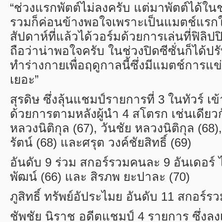
“
ช่วงแรกพัตต์ไม่ลงครับ แต่มาพัตต์ได้ใน
รวมก็ค่อนข้างพอใจเพราะเป็นแมตช์แรกใ
สัปดาห์ที่แล้วได้วอร์มด้วยการเล่นที่ฟิลิปปิ
ถือว่าน่าพอใจครับ ในช่วงปิดซีซั่นก็ได้ป
ทำร่างกายเพื่อฤดูกาลนี้ซึ่งมีแมตช์การแข
เยอะ”
สุรดิษ ซึ่งลุ้นแชมป์รายการที่
3
ในทัวร์ เข้
ด้วยการตามหลังผู้นำ
4
สโตรก เช่นเดียวก
หลวงนิติกุล (
67),
วันชัย หลวงนิติกุล (
68)
รัตน์ (
68)
และศรุต วงค์ชัยสิทธิ์ (
69)
อันดับ
9
ร่วม สกอร์รวมคนละ
9
อันเดอร์ ไ
พัฒน์ (
66)
และ สิรภพ ยะปาละ (
70)
ภูสิทธิ์ ทรัพย์อัประไมย อันดับ
11
สกอร์ร
ชัพชัย นิราช อดีตแชมป์
4
รายการ ซึ่งล