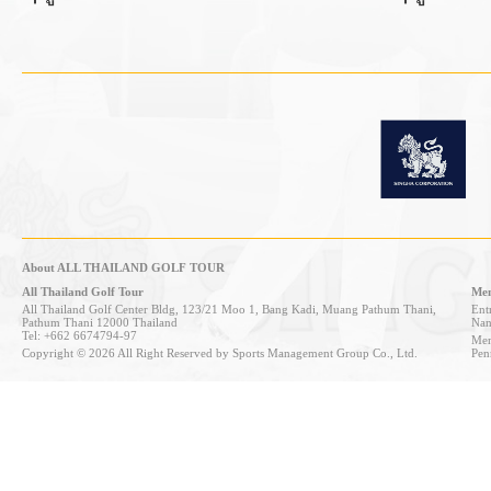
About ALL THAILAND GOLF TOUR
All Thailand Golf Tour
Mem
All Thailand Golf Center Bldg, 123/21 Moo 1, Bang Kadi, Muang Pathum Thani,
Entr
Pathum Thani 12000 Thailand
Nan
Tel: +662 6674794-97
Mem
Copyright © 2026 All Right Reserved by Sports Management Group Co., Ltd.
Pen