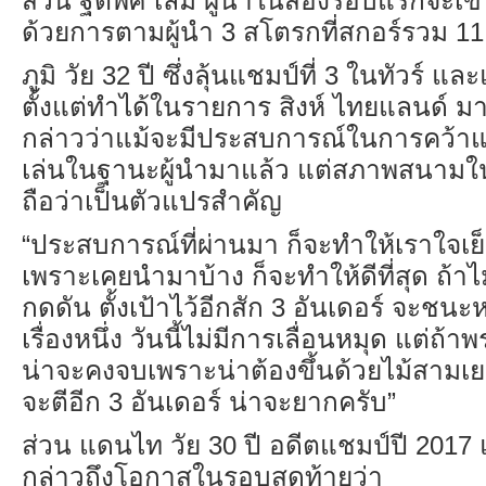
ส่วน ฐิติพัศ เล็ม ผู้นำในสองรอบแรกจะเข้
ด้วยการตามผู้นำ
3
สโตรกที่สกอร์รวม
11
ภูมิ วัย
32
ปี ซึ่งลุ้นแชมป์ที่
3
ในทัวร์ แล
ตั้งแต่ทำได้ในรายการ สิงห์ ไทยแลนด์ ม
กล่าวว่าแม้จะมีประสบการณ์ในการคว้า
เล่นในฐานะผู้นำมาแล้ว แต่สภาพสนามใน
ถือว่าเป็นตัวแปรสำคัญ
“
ประสบการณ์ที่ผ่านมา ก็จะทำให้เราใจเย
เพราะเคยนำมาบ้าง ก็จะทำให้ดีที่สุด ถ้าไ
กดดัน ตั้งเป้าไว้อีกสัก
3
อันเดอร์ จะชนะห
เรื่องหนึ่ง วันนี้ไม่มีการเลื่อนหมุด แต่ถ้าพร
น่าจะคงจบเพราะน่าต้องขึ้นด้วยไม้สามเ
จะตีอีก
3
อันเดอร์ น่าจะยากครับ”
ส่วน แดนไท วัย
30
ปี อดีตแชมป์ปี
2017
กล่าวถึงโอกาสในรอบสุดท้ายว่า