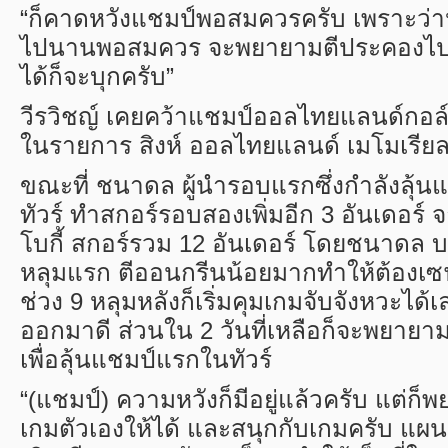
“
ก็คาดหวังแชมป์พอสมควรครับ เพราะว่า
ไปนานพอสมควร จะพยายามตีประคองไปเรื
ได้ก็จะบุกครับ”
วีรวิชญ์ เคยคว้าแชมป์ออลไทยแลนด์กอล์
ในรายการ สิงห์ ออลไทยแลนด์ เมโมเรีย
ขณะที่ ชนาดล ผู้นำรอบแรกซึ่งกำลังลุ้
ทัวร์ ทำสกอร์รอบสองเพิ่มอีก
3
อันเดอร์ 
โบกี้ สกอร์รวม
12
อันเดอร์ โดยชนาดล 
หลุมแรก ตีออนกรีนน้อยมากทำให้ต้องเซ
ช่วง
9
หลุมหลังก็เริ่มคุมเกมจับจังหวะได
ออกมาดี ส่วนใน
2
วันที่เหลือก็จะพยายามท
เพื่อลุ้นแชมป์แรกในทัวร์
“(
แชมป์) ความหวังก็มีอยู่แล้วครับ แต่ก
เกมตัวเองให้ได้ และสนุกกับเกมครับ แผน