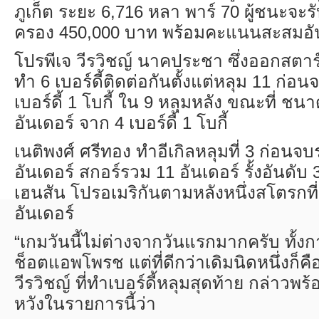
ภูเก็ต ระยะ
6,716
หลา พาร์
70
ผู้ชนะจะร
ครอง
450,000
บาท พร้อมคะแนนสะสมอั
โปรพีเจ วีรวิชญ์ นาคประชา ซึ่งออกสตาร์
ทำ
6
เบอร์ดี้ติดต่อกันตั้งแต่หลุม
11
ก่อนจ
เบอร์ดี้
1
โบกี้ ใน
9
หลุมหลัง ขณะที่ ชน
อันเดอร์ จาก
4
เบอร์ดี้
1
โบกี้
เนติพงศ์ ศรีทอง ทำอีเกิลหลุมที่
3
ก่อนจบ
อันเดอร์ สกอร์รวม
11
อันเดอร์ รั้งอันดับ
เฮนสัน โปรอเมริกันตามหลังหนึ่งสโตรกท
อันเดอร์
“
เกมวันนี้ไม่ต่างจากวันแรกมากครับ ทั้ง
ช็อตแอพโพรช แต่ที่ดีกว่าเดิมนิดหนึ่งก็คื
วีรวิชญ์ ที่ทำเบอร์ดี้หลุมสุดท้าย กล่าวพ
หวังในรายการนี้ว่า