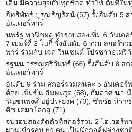
เดิม มีความสุขกับทุกช็อต ทำให้เต็มที่ในท
อิทธิพัทธ์ บูรณธัญรัตน์ (
67)
รั้งอันดับ
5
ส
อันเดอร์พาร์
นพรัฐ พานิชผล ทำรอบสองเพิ่ม
6
อันเดอ
7
เบอร์ดี้
3
โบกี้ รั้งอันดับ
6
ร่วม สกอร์รว
พาร์ ร่วมกับ เจค วินเซนต์ โปรชาวอเมริกั
รฐนน วรรณศรีจันทร์ (
66)
รั้งอันดับ
8
สก
อันเดอร์พาร์
อันดับ
9
ร่วม สกอร์รวมคนละ
5
อันเดอร์
ด้วย เข้มข้น ลิมพะสุต (
68),
กัมลาศ นาเมือ
รัญชนพงศ์ อยู่ประยงค์ (
70),
ชัพชัย นิราช
ดิซ เคมาโลกลู (
71)
จบรอบสองตัดตัวที่สกอร์รวม
2
โอเวอร์พา
ผ่านเข้ารอบ
64
คน เป็นนักกอล์ฟต่างชาต