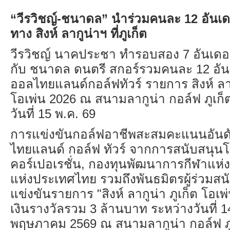
“
วีรวิชญ์-ชนาดล” นำร่วมคนละ
12
อันเด
ทาง สิงห์ ลากูน่าฯ ที่ภูเก็ต
วีรวิชญ์ นาคประชา ทำรอบสอง
7
อันเดอ
กับ ชนาดล ดนตรี สกอร์รวมคนละ
12
อัน
ออลไทยแลนด์กอล์ฟทัวร์ รายการ สิงห์ ลาก
โอเพ่น
2026
ณ สนามลากูน่า กอล์ฟ ภูเก็
วันที่
15
พ.ค.
69
การแข่งขันกอล์ฟอาชีพสะสมคะแนนอันด
ไทยแลนด์ กอล์ฟ ทัวร์ จากการสนับสนุนโด
คอร์เปอเรชั่น
,
กองทุนพัฒนาการกีฬาแห่ง
แห่งประเทศไทย รวมถึงพันธมิตรผู้ร่วมสน
แข่งขันรายการ "สิงห์ ลากูน่า ภูเก็ต โอเพ
เงินรางวัลรวม
3
ล้านบาท ระหว่างวันที่
1
พฤษภาคม
2569
ณ สนามลากูน่า กอล์ฟ ภู