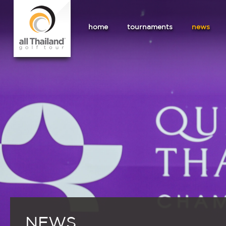
home
tournaments
news
NEWS