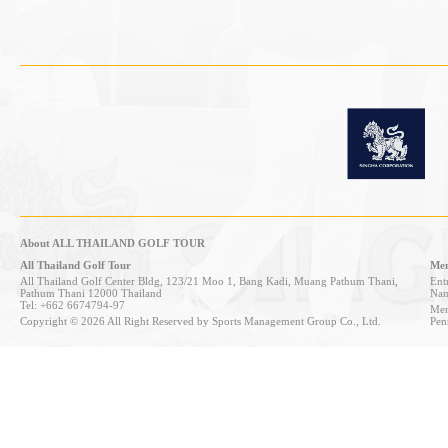
About ALL THAILAND GOLF TOUR
All Thailand Golf Tour
Mem
All Thailand Golf Center Bldg, 123/21 Moo 1, Bang Kadi, Muang Pathum Thani,
Entr
Pathum Thani 12000 Thailand
Nan
Tel: +662 6674794-97
Mem
Copyright © 2026 All Right Reserved by Sports Management Group Co., Ltd.
Pen