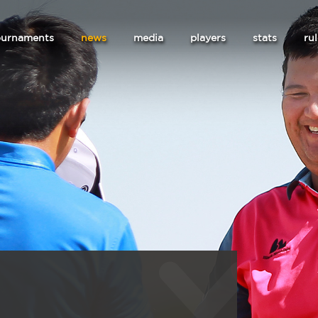
ournaments
news
media
players
stats
ru