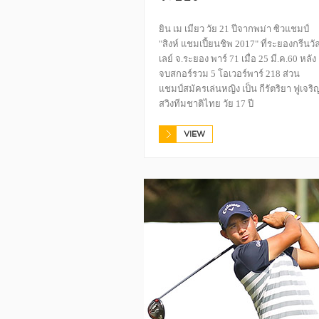
ยิน เม เมียว วัย 21 ปีจากพม่า ซิวแชมป์
"สิงห์ แชมเปี้ยนชิพ 2017" ที่ระยองกรีนวั
เลย์ จ.ระยอง พาร์ 71 เมื่อ 25 มี.ค.60 หลัง
จบสกอร์รวม 5 โอเวอร์พาร์ 218 ส่วน
แชมป์สมัครเล่นหญิง เป็น กีรัตริยา ฟูเจริ
สวิงทีมชาติไทย วัย 17 ปี
VIEW