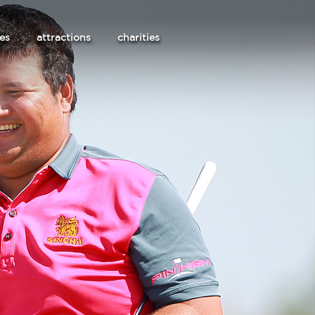
les
attractions
charities