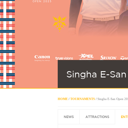
Singha E-Sa
HOME
/
TOURNAMENTS
/
Singha E-San Open 2
NEWS
ATTRACTIONS
ENT