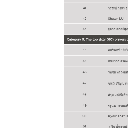
41
วรวิทย์ วรพันธ์
42
Shawn LU
43
ฐิติกร สถิตย์ศ
Category 9: The top sixty (60) players
44
อมรินทร์ กรัยวิ
45
ธันยากร ครอง
46
วันชัย หลวงนิติ
47
ชนม์เจริญ บาร
48
ศรุต วงค์ชัยสิทธ
49
รฐนน วรรณศรี
50
Kyaw Thet 
51
วาริษ มั่นธรณ์