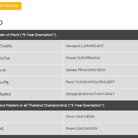
NT ROUND
D
er of Merit (“5‐Year Exemption”).
Newport LAPAROJKIT
โรจน์กิจ
Poosit SUPUPRAMAI
อัประไมย
Settee PRAKONGVECH
งเวช
Pavit TANGKAMOLPRASERT
ะเสริฐ
Itthipat BURANATANYARAT
ธัญรัตน์
and Masters or all Thailand Championship (“3‐Year Exemption”).
Nirun SAE-UENG
Poom SAKSANSIN
ลป์