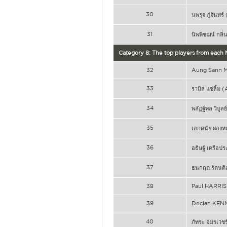
30
นพรุจ ภู่จันทร
31
นิพพิชฌน์ กลิ่
Category 8: The top players from each
32
Aung Sann 
33
รามิล แซ่ลิ้ม 
34
พลัฏฐ์พล วิบูล
35
เอกดนัย ผ่องหท
36
อธิษฐ์ เครือป
37
ธนกฤต รัตนดิล
38
Paul HARRIS
39
Declan KEN
40
ภัทระ อมรเวชร