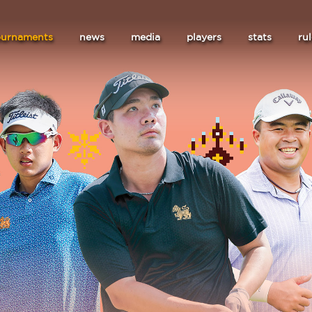
ournaments
news
media
players
stats
ru