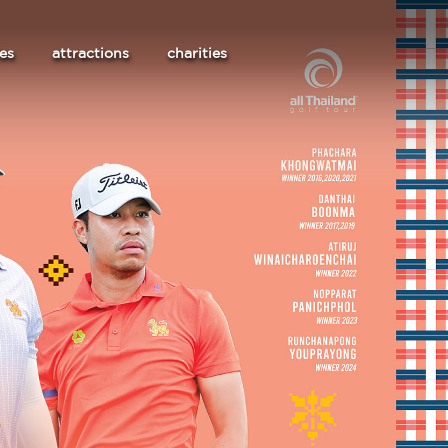
les
attractions
charities