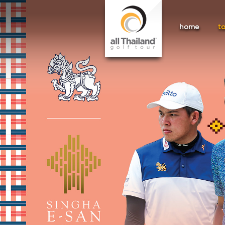
home
t