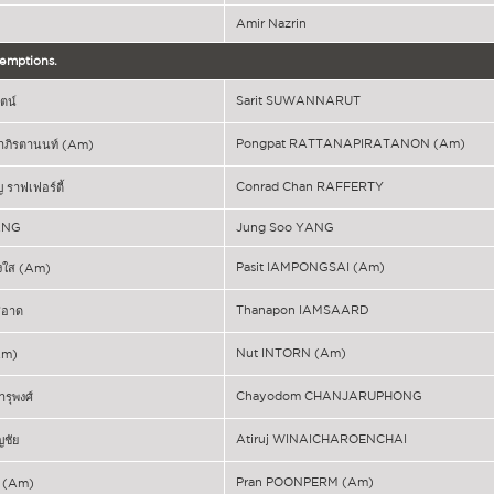
Amir Nazrin
xemptions.
Sarit SUWANNARUT
ตน์
Pongpat RATTANAPIRATANON (Am)
นาภิรตานนท์ (Am)
Conrad Chan RAFFERTY
ราฟเฟอร์ตี้
ANG
Jung Soo YANG
Pasit IAMPONGSAI (Am)
่องใส (Am)
Thanapon IAMSAARD
สอาด
Nut INTORN (Am)
Am)
Chayodom CHANJARUPHONG
รุพงศ์
Atiruj WINAICHAROENCHAI
ญชัย
Pran POONPERM (Am)
่ม (Am)