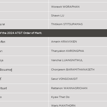
Worawit WORAPHAN
Shawn LU
Thitikorn STITSUPAMAS
ุภมาศ
 of the 2024 ATGT Order of Merit.
Amarin KRAIVIXIEN
เชียร
Thanyakon KHRONGPHA
ผา
Vanchai LUANGNITIKUL
กุล
Chonjarern BARAMITHANASETH
มีธนเศรษฐ์
Sarut VONGCHAISIT
ิ์
Rattanon WANNASRICHAN
จันทร์
Oo
Kyaw Thet Oo
Waris MANTHORN