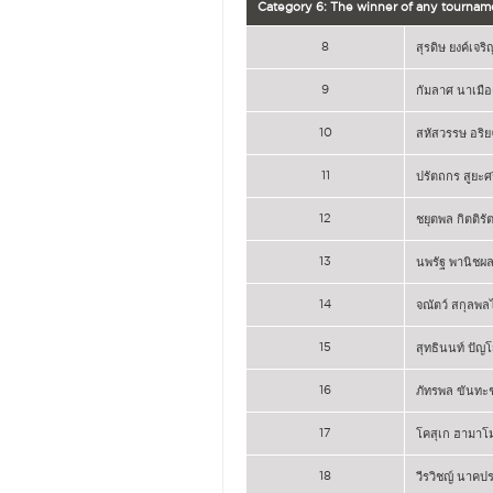
Category 6: The winner of any tournam
8
สุรดิษ ยงค์เจริ
9
กัมลาศ นาเมือง
10
สหัสวรรษ อริย
11
ปรัตถกร สูยะศร
12
ชยุตพล กิตติรั
13
นพรัฐ พานิชผ
14
จณัตว์ สกุลพ
15
สุทธินนท์ ปัญ
16
ภัทรพล ขันทะ
17
โคสุเก ฮามาโม
18
วีรวิชญ์ นาคป