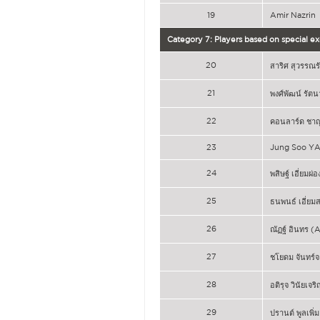
19
Amir Nazrin
Category 7: Players based on special e
20
สาริศ สุวรรณรั
21
พงศ์พัฒน์ รัต
22
คอนลาร์ด ชาญ 
23
Jung Soo Y
24
พสิษฐ์ เอี่ยมผ
25
ธนพนธ์ เอี่ยม
26
ณัฏฐ์ อินทร (
27
ชโยดม จันทร์จา
28
อติรุจ วินัยเจริ
29
ปรานต์ พูลเพิ