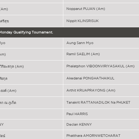
Nopparut PUJAN (Am)
์ (Am)
Nippit KLINSRISUK
นศรีสุข
 Monday Qualifying Tournament.
Myo
Aung Sann Myo
Ramil SAELIM (Am)
(Am)
Phalatphon VIBOONVIRIYASAKUL (Am)
ย์วิริยะสกุล (Am)
Akedanai PONGHATHAIKUL
ัยกุล
Arthit KRUAPRAYONG (Am)
ระยงค์ (Am)
Tanakrit RATTANADILOK Na PHUKET
ก ณ ภูเก็ต
Paul HARRIS
NY
Declan KENNY
Phatthara AMORNWETCHARAT
ัตน์