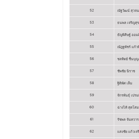
52
ณัฐวัฒน์ สุวจ
53
ธนพล เจริญสุ
54
ธัญพิสิษฐ์ ออม
55
ณัฎฐพัชร์ แก้วพ
56
ชลทิตย์ ชื่นบุ
57
ชัพชัย นิราช
58
ฐิติพัศ เล็ม
59
จักรพันธุ์ เปรม
60
ฉ่างไท้ สุดโสม
61
รัชพล จันทวาร
62
แสงชัย แก้วเจร