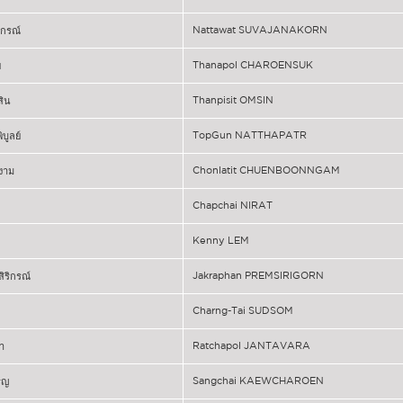
Nattawat SUVAJANAKORN
นกรณ์
Thanapol CHAROENSUK
ข
Thanpisit OMSIN
สิน
TopGun NATTHAPATR
ิบูลย์
Chonlatit CHUENBOONNGAM
ญงาม
Chapchai NIRAT
Kenny LEM
Jakraphan PREMSIRIGORN
สิริกรณ์
Charng-Tai SUDSOM
Ratchapol JANTAVARA
า
Sangchai KAEWCHAROEN
ิญ