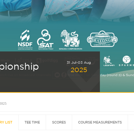
31 Jul-03 Aug
pionship
2025
 2025
RY LIST
TEE TIME
SCORES
COURSE MEASUREMENTS