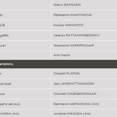
Warun IEAMGAEW
ว
Pattaraphol KHANTHACHA
ชา
Kosuke HAMAMOTO
มโต้
Varanyu RATTANAPHIBOONKIJ
ูลย์กิจ
Weerawish NARKPRACHAR
ประชา
Amir Nazrin
xemptions.
Chawalit PLAPHOL
ล
Jazz JANEWATTANANOND
วัฒนานนท์
Chonlatit CHUENBOONNGAM
ญงาม
Ratchanon AIEMSUMANG (Am)
่ยมสำอางค์ (Am)
IKANDA (Am)
Jonathan MIKANDA (Am)