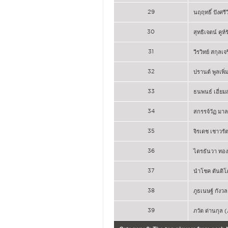
29
นฤฤทธิ์ ปังศรี
30
สุทธิเจตน์ คูห
31
วีรวิทย์ สกุลเจ
32
ปรานต์ พูลเพิ
33
ธนพนธ์ เอี่ย
34
สกรรจ์วัฏ มา
35
จิรเดช เชาวรั
36
ไตรธันวา ทอ
37
นำโชค ตันติโ
38
ภูธเนษฐ์ กังว
39
ภวัต ด่านกุล