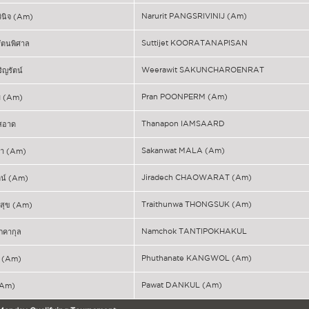
Narurit PANGSRIVINIJ (Am)
วินิจ (Am)
Suttijet KOORATANAPISAN
์รัตนพิศาล
Weerawit SAKUNCHAROENRAT
ริญรัตน์
Pran POONPERM (Am)
่ม (Am)
Thanapon IAMSAARD
มสอาด
Sakanwat MALA (Am)
ลา (Am)
Jiradech CHAOWARAT (Am)
ตน์ (Am)
Traithunwa THONGSUK (Am)
งสุข (Am)
Namchok TANTIPOKHAKUL
ภคากุล
Phuthanate KANGWOL (Am)
ล (Am)
Pawat DANKUL (Am)
 (Am)