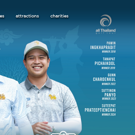
les
attractions
charities