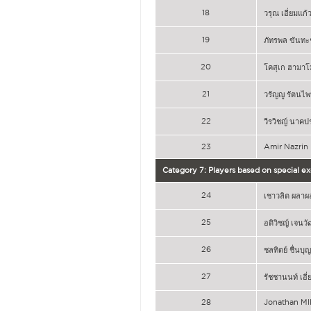
18
วรุณ เอี่ยมแก้
19
ภัทรพล ขันทะ
20
โคสุเก ฮามาโ
21
วรัญญู รัตนไพบ
22
วีรวิชญ์ นาค
23
Amir Nazrin
Category 7: Players based on special e
24
เชาวลิต ผลาผ
25
อติวิชญ์ เจน
26
ชลทิตย์ ชื่นบุ
27
รัชชานนท์ เอี
28
Jonathan M