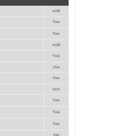
KOR
THA
THA
KOR
THA
USA
THA
SCO
THA
THA
THA
FIN