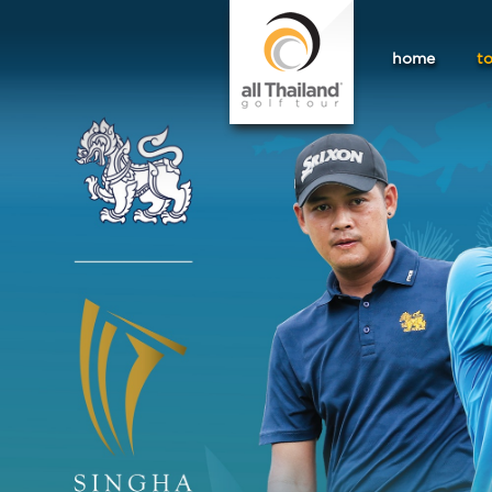
home
t