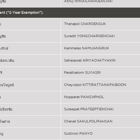
Atiruj WINAICHAROENCHAI
ิญชัย
ent (“2‐Year Exemption”).
Thanapol CHAROENSUK
ข
Suradit YONGCHAROENCHAI
ญชัย
Kammalas NAMUANGRUK
งรักษ์
Sahasawat ARIYACHATVAKIN
ฉัตรเวคิน
Parathakorn SUYASRI
รี
Chayutpol KITTIRATTANAPAIBOON
ัตนไพบูลย์
Nopparat PANICHPHOL
ล
Suteepat PRATEEPTIENCHAI
ปเธียรชัย
Chanat SAKULPOLPHAISAN
ลไพศาล
Suttinon PANYO
โญ