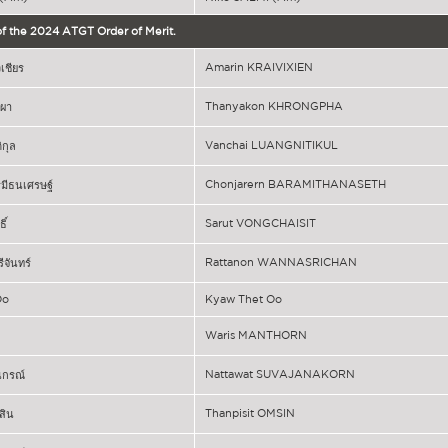
 of the 2024 ATGT Order of Merit.
Amarin KRAIVIXIEN
ิเชียร
Thanyakon KHRONGPHA
งผา
Vanchai LUANGNITIKUL
ิกุล
Chonjarern BARAMITHANASETH
รมีธนเศรษฐ์
Sarut VONGCHAISIT
ิ์
Rattanon WANNASRICHAN
จันทร์
Oo
Kyaw Thet Oo
Waris MANTHORN
Nattawat SUVAJANAKORN
นกรณ์
Thanpisit OMSIN
สิน