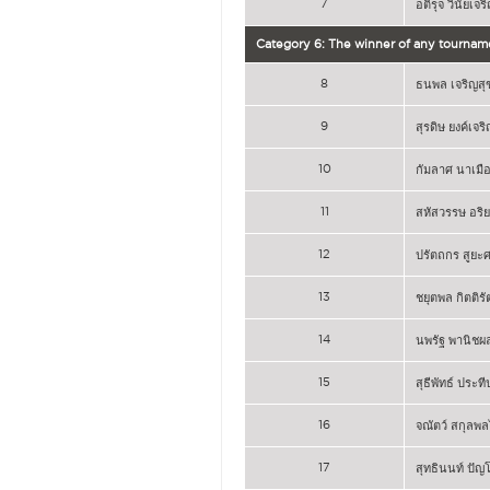
7
อติรุจ วินัยเจร
Category 6: The winner of any tournam
8
ธนพล เจริญสุ
9
สุรดิษ ยงค์เจริ
10
กัมลาศ นาเมือ
11
สหัสวรรษ อริย
12
ปรัตถกร สูยะศ
13
ชยุตพล กิตติร
14
นพรัฐ พานิชผ
15
สุธีพัทธ์ ประที
16
จณัตว์ สกุลพ
17
สุทธินนท์ ปัญ