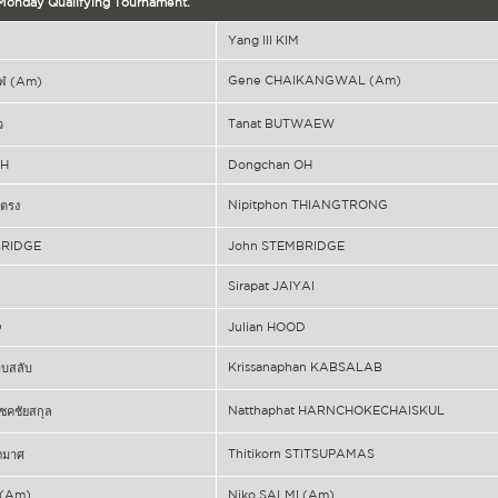
 Monday Qualifying Tournament.
Yang Ill KIM
Gene CHAIKANGWAL (Am)
วาฬ (Am)
Tanat BUTWAEW
ว
OH
Dongchan OH
Nipitphon THIANGTRONG
งตรง
BRIDGE
John STEMBRIDGE
Sirapat JAIYAI
D
Julian HOOD
Krissanaphan KABSALAB
าบสลับ
Natthaphat HARNCHOKECHAISKUL
ชคชัยสกุล
Thitikorn STITSUPAMAS
ุภมาศ
 (Am)
Niko SALMI (Am)