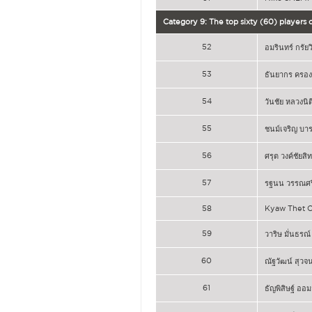
Category 9: The top sixty (60) players
52
อมรินทร์ กรัยว
53
ธันยากร ครอ
54
วันชัย หลวงนิต
55
ชนม์เจริญ บา
56
ศรุต วงค์ชัยสิทธ
57
รฐนน วรรณศรี
58
Kyaw Thet 
59
วาริษ มั่นธรณ์
60
ณัฐวัฒน์ สุวจ
61
ธัญพิสิษฐ์ ออม