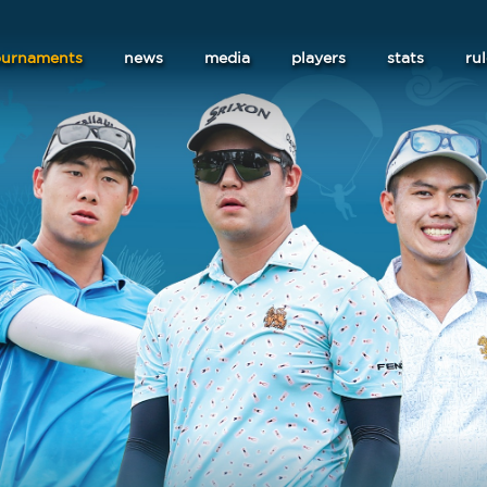
ournaments
news
media
players
stats
ru