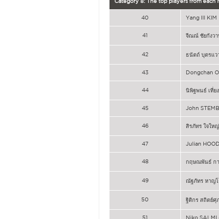
Category 8: The top players from each
40
Yang Ill KIM
41
จีณณ์ ชัยกัง
42
ธนัตถ์ บุตรแว
43
Dongchan 
44
นิพิฐพนธ์ เที่ย
45
John STEM
46
สิรภัทร ใจใหญ่
47
Julian HOO
48
กฤษณพันธ์ ก
49
ณัฐภัทร หาญโ
50
ฐิติกร สถิตย์ศ
51
Niko SALMI