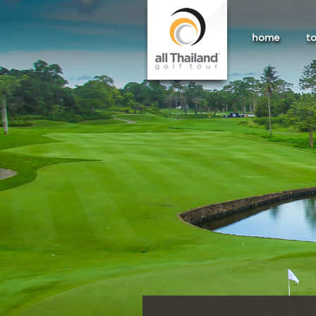
home
t