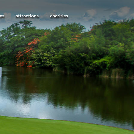
les
attractions
charities