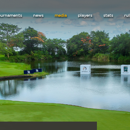
ournaments
news
media
players
stats
ru