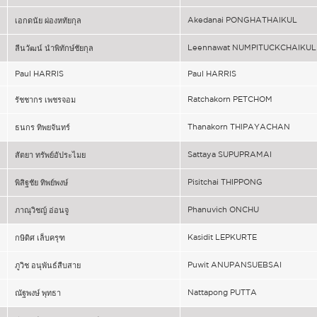
Akedanai PONGHATHAIKUL
เอกดนัย ผ่องหทัยกุล
Leennawat NUMPITUCKCHAIKUL
ลีนวัฒน์ นำพิทักษ์ชัยกุล
Paul HARRIS
Paul HARRIS
Ratchakorn PETCHOM
รัชชากร เพชรจอม
Thanakorn THIPAYACHAN
ธนกร ทิพยจันทร์
Sattaya SUPUPRAMAI
สัตยา ทรัพย์อัประไมย
Pisitchai THIPPONG
พิสิฐชัย ทิพย์พงษ์
Phanuvich ONCHU
ภาณุวิชญ์ อ่อนจู
Kasidit LEPKURTE
กษิดิศ เล็บครุฑ
Puwit ANUPANSUEBSAI
ภูวิช อนุพันธ์สืบสาย
Nattapong PUTTA
ณัฐพงษ์ พุทธา