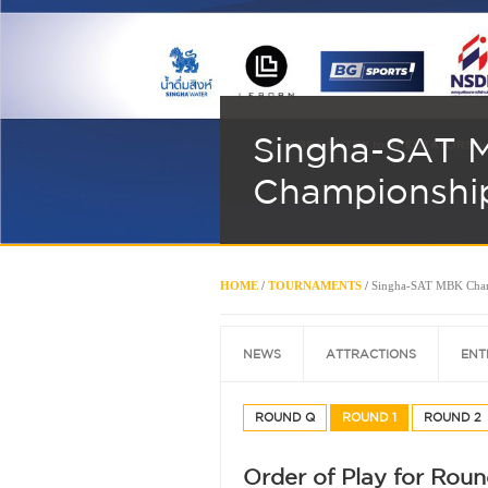
Singha-SAT 
Championshi
HOME
/
TOURNAMENTS
/
Singha-SAT MBK Cha
NEWS
ATTRACTIONS
ENT
ROUND Q
ROUND 1
ROUND 2
Order of Play for Roun