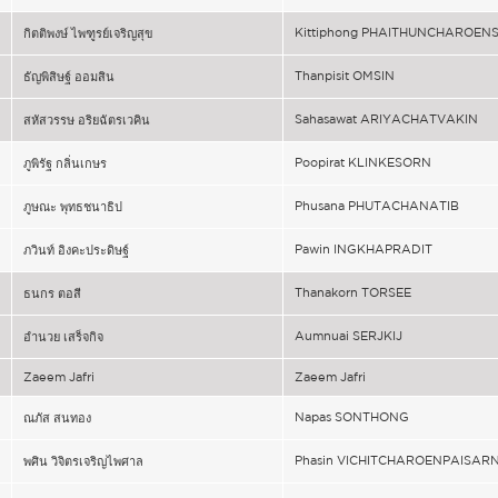
Kittiphong PHAITHUNCHAROEN
กิตติพงษ์ ไพฑูรย์เจริญสุข
Thanpisit OMSIN
ธัญพิสิษฐ์ ออมสิน
Sahasawat ARIYACHATVAKIN
สหัสวรรษ อริยฉัตรเวคิน
Poopirat KLINKESORN
ภูพิรัฐ กลิ่นเกษร
Phusana PHUTACHANATIB
ภูษณะ พุทธชนาธิป
Pawin INGKHAPRADIT
ภวินท์ อิงคะประดิษฐ์
Thanakorn TORSEE
ธนกร ตอสี
Aumnuai SERJKIJ
อำนวย เสร็จกิจ
Zaeem Jafri
Zaeem Jafri
Napas SONTHONG
ณภัส สนทอง
Phasin VICHITCHAROENPAISAR
พศิน วิจิตรเจริญไพศาล