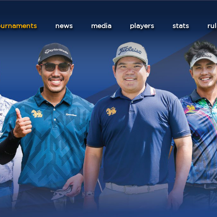
ournaments
news
media
players
stats
ru