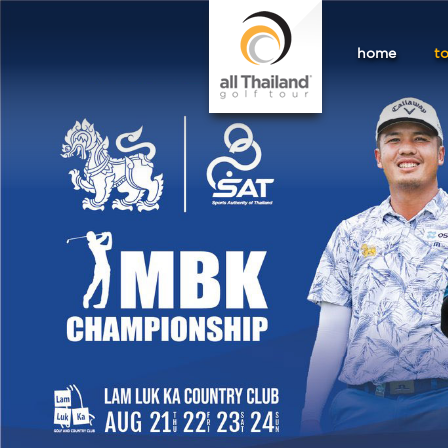
home
t