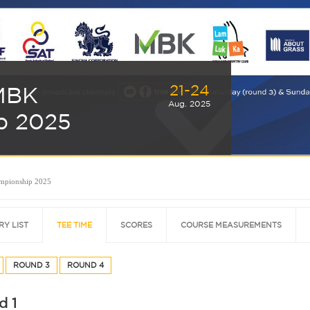
21-24
MBK
Aug. 2025
p 2025
mpionship 2025
RY LIST
TEE TIME
SCORES
COURSE MEASUREMENTS
ROUND 3
ROUND 4
d 1