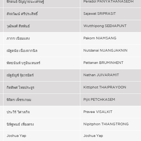
Peradol PANYATHANASEDH
พีรดนย์ ปัญญาธนะเศรษฐ์
Sajawat SRIPRASIT
สัจจวัฒน์ ศรีประสิทธิ์
Wutthipong SEEHAPUNT
วุฒิพงศ์ สีหพันธ์
Pakorn NIAMSANG
ภากร เนียมแสง
Nutdanai NUANGJAKNIN
ณัฐดนัย เนื่องจากนิล
Pattanan BRUMINHENT
พัทธนันท์ บรูมินเหนทร์
Nathan JUIVARAMIT
ณัฐธัญช์ จุ้ยวรมิตร์
Kittiphot THAIPRAYOON
กิตติพศ ไทยประยูร
Pijit PETCHKASEM
พิจิตร เพ็ชรเกษม
Pravee VISALKIT
ประวีร์ วิศาลกิจ
Nipitphon THIANGTRONG
นิพิฐพนธ์ เที่ยงตรง
Joshua Yap
Joshua Yap