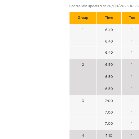
Scores last updated at 20/08/2025 10:26
Group
Time
Tee
1
6:40
1
6:40
1
6:40
1
2
6:50
1
6:50
1
6:50
1
3
7:00
1
7:00
1
7:00
1
4
7:10
1