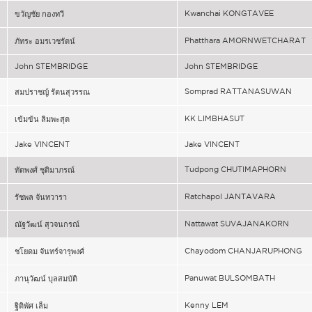
Kwanchai KONGTAVEE
ขวัญชัย กองทวี
Phatthara AMORNWETCHARAT
ภัทระ อมรเวชรัตน์
John STEMBRIDGE
John STEMBRIDGE
Somprad RATTANASUWAN
สมปราชญ์ รัตนสุวรรณ
KK LIMBHASUT
เข้มข้น ลิมพะสุต
Jake VINCENT
Jake VINCENT
Tudpong CHUTIMAPHORN
ทัตพงศ์ ชุติมาภรณ์
Ratchapol JANTAVARA
รัชพล จันทวารา
Nattawat SUVAJANAKORN
ณัฐวัฒน์ สุวจนกรณ์
Chayodom CHANJARUPHONG
ชโยดม จันทร์จารุพงศ์
Panuwat BULSOMBATH
ภานุวัฒน์ บุลสมบัติ
Kenny LEM
ฐิติพัศ เล็ม