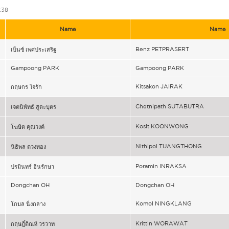
:38
Name
Name
Benz PETPRASERT
เบ็นซ์ เพศประเสริฐ
Gampoong PARK
Gampoong PARK
Kitsakon JAIRAK
กฤษกร ใจรัก
Chetnipath SUTABUTRA
เจตนิพัทธ์ สูตะบุตร
Kosit KOONWONG
โฆษิต คุณวงค์
Nithipol TUANGTHONG
นิธิพล ตวงทอง
Poramin INRAKSA
ปรมินทร์ อินรักษา
Dongchan OH
Dongchan OH
Komol NINGKLANG
โกมล นิ่งกลาง
Krittin WORAWAT
กฤษฎิ์ติณห์ วรวาท