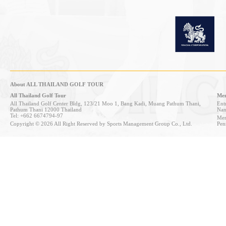
About ALL THAILAND GOLF TOUR
All Thailand Golf Tour
Mem
All Thailand Golf Center Bldg, 123/21 Moo 1, Bang Kadi, Muang Pathum Thani,
Entr
Pathum Thani 12000 Thailand
Nan
Tel: +662 6674794-97
Mem
Copyright © 2026 All Right Reserved by Sports Management Group Co., Ltd.
Pen