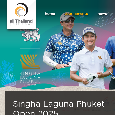
home
tournaments
news
Singha Laguna Phuket
Open 2025