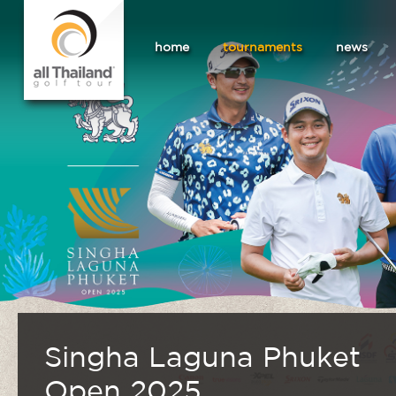
home
tournaments
news
Singha Laguna Phuket
Open 2025