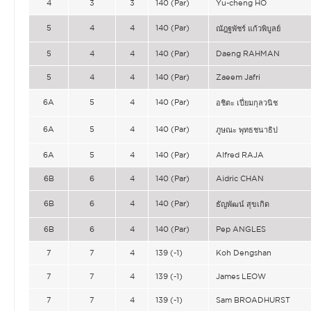
4
3
3
140 (Par)
Yu-cheng HO
5
4
4
140 (Par)
ณัฎฐพัชร์ แก้วพิบูลย์
5
4
4
140 (Par)
Daeng RAHMAN
5
4
4
140 (Par)
Zaeem Jafri
6A
5
4
140 (Par)
อชิตะ เปี่ยมกุลวนิช
6A
5
4
140 (Par)
ภูษณะ พุทธชนาธิป
6A
5
4
140 (Par)
Alfred RAJA
6B
6
4
140 (Par)
Aidric CHAN
6B
6
4
140 (Par)
ธัญพัฒน์ สุขเกิด
6B
6
4
140 (Par)
Pep ANGLES
7
7
4
139 (-1)
Koh Dengshan
7
7
4
139 (-1)
James LEOW
7
7
4
139 (-1)
Sam BROADHURST