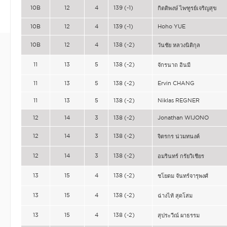
10B
12
4
139 (-1)
กิตติพงษ์ ไพฑูรย์เจริญสุข
10B
12
4
139 (-1)
Hoho YUE
10B
12
4
138 (-2)
วันชัย หลวงนิติกุล
11
13
5
138 (-2)
จักรนาถ อินมี
11
13
5
138 (-2)
Ervin CHANG
11
13
5
138 (-2)
Niklas REGNER
12
14
3
138 (-2)
Jonathan WIJONO
12
14
3
138 (-2)
จิตรกร น่วมทนงค์
12
14
3
138 (-2)
อมรินทร์ กรัยวิเชียร
13
15
4
138 (-2)
ชโยดม จันทร์จารุพงศ์
13
15
4
138 (-2)
ฉ่างไท้ สุดโสม
13
15
4
138 (-2)
สุประวีณ์ ผาธรรม