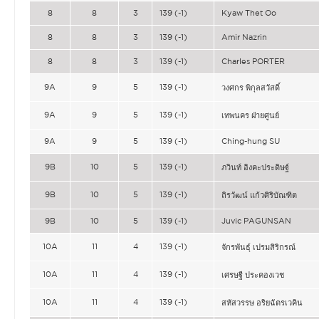
8
8
3
139 (-1)
Kyaw Thet Oo
8
8
3
139 (-1)
Amir Nazrin
8
8
3
139 (-1)
Charles PORTER
9A
9
5
139 (-1)
วงศกร พิกุลสวัสดิ์
9A
9
5
139 (-1)
เทพนคร ฝ่ายศูนย์
9A
9
5
139 (-1)
Ching-hung SU
9B
10
5
139 (-1)
ภวินท์ อิงคะประดิษฐ์
9B
10
5
139 (-1)
ถิรวัฒน์ แก้วศิริบัณฑิต
9B
10
5
139 (-1)
Juvic PAGUNSAN
10A
11
4
139 (-1)
จักรพันธุ์ เปรมสิริกรณ์
10A
11
4
139 (-1)
เศรษฐี ประคองเวช
10A
11
4
139 (-1)
สหัสวรรษ อริยฉัตรเวคิน