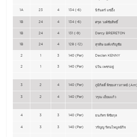
1A
23
4
134 (-6)
นิรันดร์ แซ่อึ้ง
1B
24
4
134 (-6)
ศรุต วงค์ชัยสิทธิ์
1B
24
4
131 (-9)
Darcy BRERETON
1B
24
4
128 (-12)
สุรดิษ ยงค์เจริญชัย
2
1
3
140 (Par)
Declan KENNY
2
1
3
140 (Par)
ปวัน เพชรอยู่
3
2
4
140 (Par)
ภูมิกิตติ์ พิชยเสาวภาคย์ (Am
3
2
4
140 (Par)
วรุณ เอี่ยมแก้ว
4
3
3
140 (Par)
ธนภัทร พิชัยกุล
4
3
3
140 (Par)
วรัญญู รัตนไพบูลย์กิจ