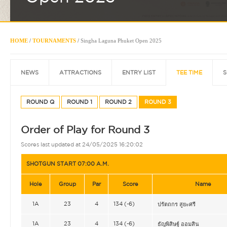
HOME
/
TOURNAMENTS
/
Singha Laguna Phuket Open 2025
NEWS
ATTRACTIONS
ENTRY LIST
TEE TIME
S
ROUND Q
ROUND 1
ROUND 2
ROUND 3
Order of Play for Round 3
Scores last updated at 24/05/2025 16:20:02
SHOTGUN START 07:00 A.M.
Hole
Group
Par
Score
Name
1A
23
4
134 (-6)
ปรัตถกร สูยะศรี
1A
23
4
134 (-6)
ธัญพิสิษฐ์ ออมสิน