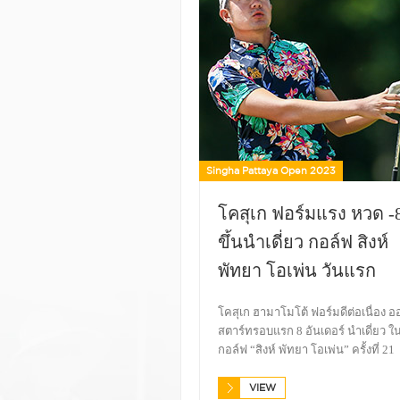
Singha Pattaya Open 2023
โคสุเก ฟอร์มแรง หวด -
ขึ้นนำเดี่ยว กอล์ฟ สิงห์
พัทยา โอเพ่น วันแรก
โคสุเก ฮามาโมโต้ ฟอร์มดีต่อเนื่อง อ
สตาร์ทรอบแรก 8 อันเดอร์ นำเดี่ยว ใ
กอล์ฟ “สิงห์ พัทยา โอเพ่น” ครั้งที่ 21
VIEW