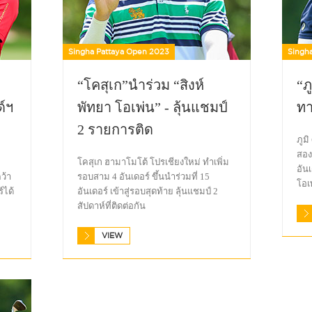
Singha Pattaya Open 2023
Singh
“โคสุเก”นำร่วม “สิงห์
“ภ
์ฯ
พัทยา โอเพ่น” - ลุ้นแชมป์
ทา
2 รายการติด
ภูมิ
สอง
โคสุเก ฮามาโมโต้ โปรเชียงใหม่ ทำเพิ่ม
อัน
ว้า
รอบสาม 4 อันเดอร์ ขึ้นนำร่วมที่ 15
โอเ
์ได้
อันเดอร์ เข้าสู่รอบสุดท้าย ลุ้นแชมป์ 2
สัปดาห์ที่ติดต่อกัน
VIEW