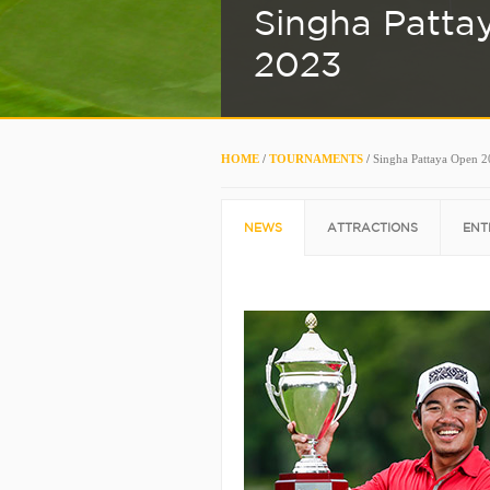
Singha Patta
2023
HOME
/
TOURNAMENTS
/
Singha Pattaya Open 
NEWS
ATTRACTIONS
ENT