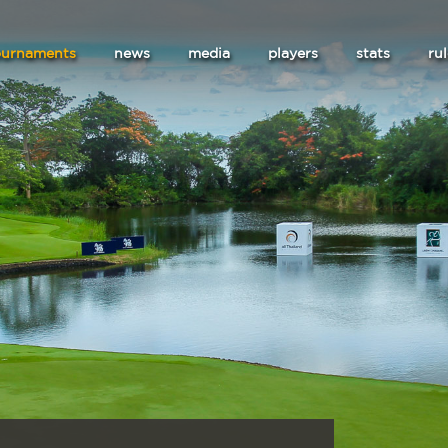
ournaments
news
media
players
stats
ru