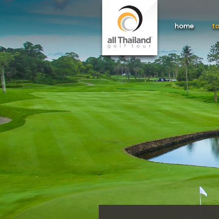
home
t