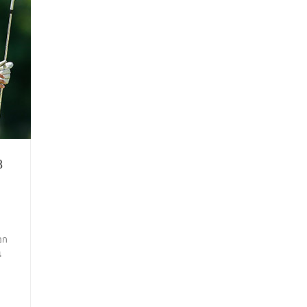
8
อก
น