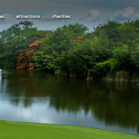
les
attractions
charities