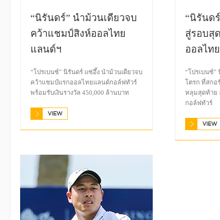
“นิรันดร์” นำม้วนเดียวจบ
“นิรันดร
คว้าแชมป์สิงห์ออลไทย
สู่รอบสุ
แลนด์ฯ
ออลไทย
“โปรเบนซ์” นิรันดร์ แซ่อึ้ง นำม้วนเดียวจบ
“โปรเบนซ์” นิ
คว้าแชมป์แรกออลไทยแลนด์กอล์ฟทัวร์
โตรก ที่สกอร์
พร้อมรับเงินรางวัล 450,000 ล้านบาท
หลุมสุดท้าย
กอล์ฟทัวร์
VIEW
VIEW