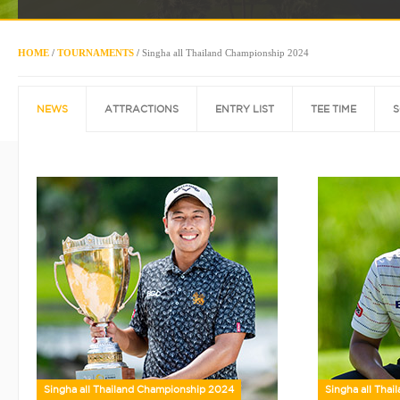
HOME
/
TOURNAMENTS
/
Singha all Thailand Championship 2024
NEWS
ATTRACTIONS
ENTRY LIST
TEE TIME
S
Singha all Thailand Championship 2024
Singha all Tha