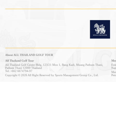
About ALL THAILAND GOLF TOUR
All Thailand Golf Tour
Mem
All Thailand Golf Center Bldg, 123/21 Moo 1, Bang Kadi, Muang Pathum Thani,
Entr
Pathum Thani 12000 Thailand
Nan
Tel: +662 6674794-97
Mem
Copyright © 2026 All Right Reserved by Sports Management Group Co., Ltd.
Pen