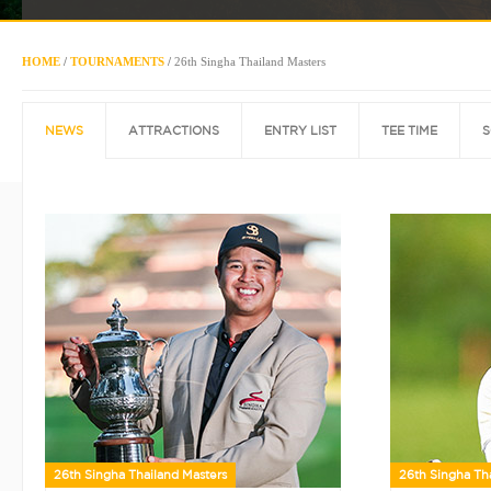
HOME
/
TOURNAMENTS
/
26th Singha Thailand Masters
NEWS
ATTRACTIONS
ENTRY LIST
TEE TIME
S
26th Singha Thailand Masters
26th Singha Th