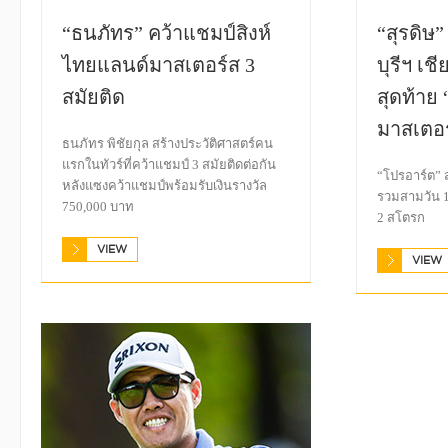
“ธนภัทร” คว้าแชมป์สิงห์
“สุรดิษ”
ไทยแลนด์มาสเตอร์ส 3
บุรีฯ เช
สมัยติด
สุดท้าย
มาสเตอร
ธนภัทร พิชัยกุล สร้างประวัติศาสตร์คน
แรกในทัวร์ที่คว้าแชมป์ 3 สมัยติดต่อกัน
“โปรอาร์ต” ส
หลังแซงคว้าแชมป์พร้อมรับเงินรางวัล
รวมสามวัน 1
750,000 บาท
2 สโตรก
VIEW
VIEW