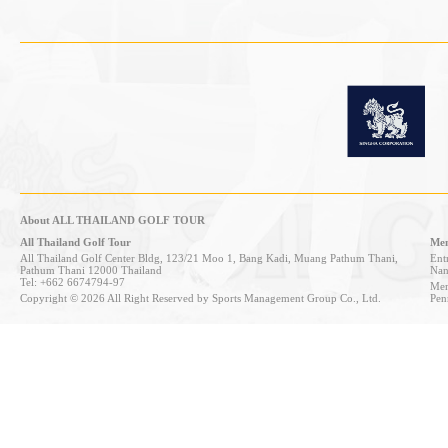
About ALL THAILAND GOLF TOUR
All Thailand Golf Tour
Mem
All Thailand Golf Center Bldg, 123/21 Moo 1, Bang Kadi, Muang Pathum Thani,
Entr
Pathum Thani 12000 Thailand
Nan
Tel: +662 6674794-97
Mem
Copyright © 2026 All Right Reserved by Sports Management Group Co., Ltd.
Pen