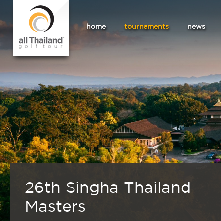
home
tournaments
news
26th Singha Thailand
Masters