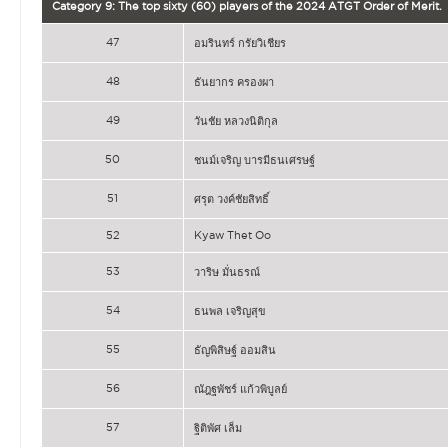
Category 9: The top sixty (60) players of the 2024 ATGT Order of Merit.
47
อมรินทร์ กรัยวิเชียร
48
ธันยากร ครองผา
49
วันชัย หลวงนิติกุล
50
ชนม์เจริญ บารมีธนเศรษฐ์
51
ศรุต วงค์ชัยสิทธิ์
52
Kyaw Thet Oo
53
วาริษ มั่นธรณ์
54
ธนพล เจริญสุข
55
ธัญพิสิษฐ์ ออมสิน
56
ณัฎฐพัชร์ แก้วพิบูลย์
57
ฐิติพัศ เล็ม