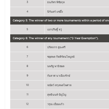
3
ธนภัทร พิชัยกุล
4
นิรันดร์ แซ่อึ้ง
Category 5: The winner of two or more tournaments within a period of on
5
เอกปริษฐิ์ หวู่
Category 6: The winner of any tournament (“2‐Year Exemption”).
6
ปรัตถกร สูยะศรี
7
ชยุตพล กิตติรัตนไพบูลย์
8
นพรัฐ พานิชผล
9
กัมลาศ นาเมืองรักษ์
10
จณัตว์ สกุลพลไพศาล
11
สุทธินนท์ ปัญโญ
12
วรุณ เอี่ยมแก้ว