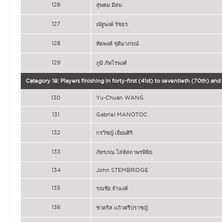
126
สุพคม มีสม
127
ณัฐพงค์ รัชธร
128
ทัตพงศ์ ชุติมาภรณ์
129
ภูมิ ภัทโรพงศ์
Category 18: Players finishing in forty-first (41st) to seventieth (70th) a
130
Yu-Chuan WANG
131
Gabriel MANOTOC
132
กรวิชญ์ เยี่ยมศิริ
133
ภัทรภณ โล่ห์สถาพรพิพิธ
134
John STEMBRIDGE
135
รณชัย จำนงค์
136
ชาคริส แก้วศรีปราชญ์