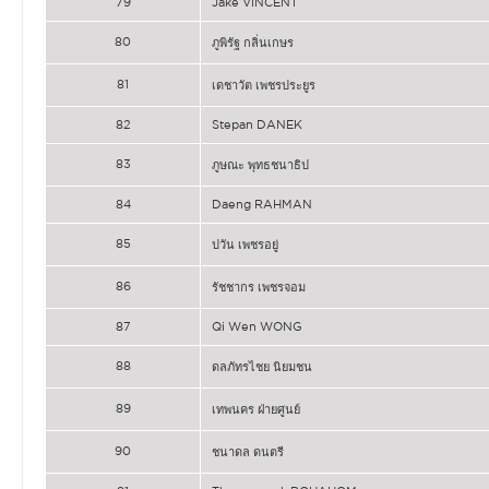
79
Jake VINCENT
80
ภูพิรัฐ กลิ่นเกษร
81
เดชาวัต เพชรประยูร
82
Stepan DANEK
83
ภูษณะ พุทธชนาธิป
84
Daeng RAHMAN
85
ปวัน เพชรอยู่
86
รัชชากร เพชรจอม
87
Qi Wen WONG
88
ดลภัทรไชย นิยมชน
89
เทพนคร ฝ่ายศูนย์
90
ชนาดล ดนตรี