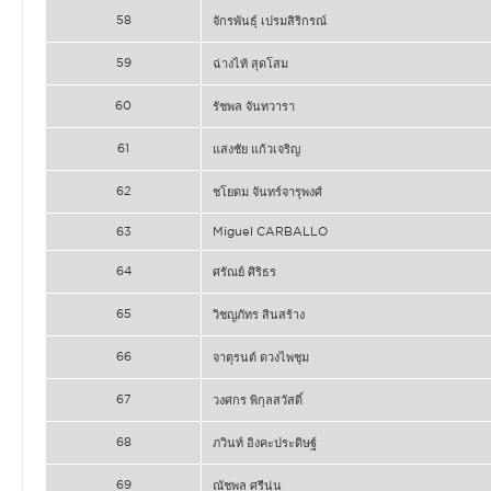
58
จักรพันธุ์ เปรมสิริกรณ์
59
ฉ่างไท้ สุดโสม
60
รัชพล จันทวารา
61
แสงชัย แก้วเจริญ
62
ชโยดม จันทร์จารุพงศ์
63
Miguel CARBALLO
64
ศรัณย์ ศิริธร
65
วิชญภัทร สินสร้าง
66
จาตุรนต์ ดวงไพชุม
67
วงศกร พิกุลสวัสดิ์
68
ภวินท์ อิงคะประดิษฐ์
69
ณัชพล ศรีนุ่น