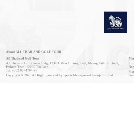
About ALL THAILAND GOLF TOUR
All Thailand Golf Tour
Mem
All Thailand Golf Center Bldg, 123/21 Moo 1, Bang Kadi, Muang Pathum Thani,
Entr
Pathum Thani 12000 Thailand
Nan
Tel: +662 6674794-97
Mem
Copyright © 2026 All Right Reserved by Sports Management Group Co., Ltd.
Pen