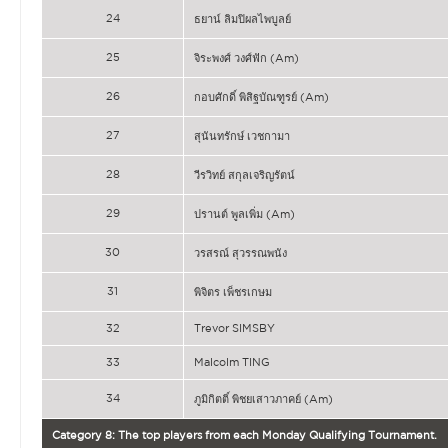
24
ธยาน์ ลิมปิผลไพบูลย์
25
จิระพงศ์ วงศ์ฟัก (Am)
26
กอบศักดิ์ พิสิฐบัณฑูรย์ (Am)
27
สุนันทรักษ์ เวชกามา
28
วีรวิทย์ สกุลเจริญรัตน์
29
ปรานต์ พูลเพิ่ม (Am)
30
วรสรณ์ สุวรรณพนัง
31
พิจิตร เพ็ชรเกษม
32
Trevor SIMSBY
33
Malcolm TING
34
ภูมิกิตติ์ พิชยเสาวภาคย์ (Am)
Category 8: The top players from each Monday Qualifying Tournament.