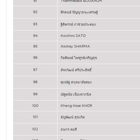
91
Thammasack BOUAHOM
92
พีรดนย์ ปัญญาธนะเศรษฐ์
93
ฐิติพรรษ์ ภาช่วยประคอง
94
Koichiro SATO
95
Akshay SHARMA
96
กิตติพงษ์ ไพฑูรย์เจริญสุข
97
สัจจวัฒน์ ศรีประสิทธิ์
98
ศุภณัฐ สกุลมาลัยทอง
99
ณัฐดนัย เนื่องจากนิล
100
Kheng Hwai KHOR
101
ธัญพัฒน์ สุขเกิด
102
ธนกร ตอสี