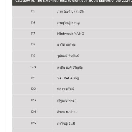
Category 16: The sixty-first (61st) to eightieth (80th) players of the 202
115
ภานุวัฒน์ บุลสมบัติ
116
ภาณุวิชญ์ อ่อนจู
117
Minhyeok YANG
118
ธาวิท พลไทย
119
วุฒิพงศ์ สีหพันธ์
120
สุรดิษ ยงค์เจริญชัย
121
Ye Htet Aung
122
พล เขมรัตน์
123
ณัฐพงษ์ พุทธา
124
สิรภพ ยะปาละ
125
กรวิชญ์ อินมี