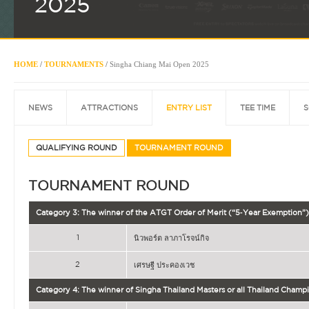
2025
HOME
/
TOURNAMENTS
/
Singha Chiang Mai Open 2025
NEWS
ATTRACTIONS
ENTRY LIST
TEE TIME
S
QUALIFYING ROUND
TOURNAMENT ROUND
TOURNAMENT ROUND
Category 3: The winner of the ATGT Order of Merit (“5‐Year Exemption”)
1
นิวพอร์ต ลาภาโรจน์กิจ
2
เศรษฐี ประคองเวช
Category 4: The winner of Singha Thailand Masters or all Thailand Champ