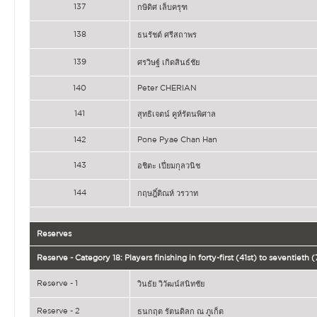
137
กษิดิศ เล็บครุฑ
138
ธนรัชต์ ศรีสถาพร
139
ศรวิษฐ์ เกิดสินธ์ชัย
140
Peter CHERIAN
141
สุทธิเจตน์ คูห์รัตนพิศาล
142
Pone Pyae Chan Han
143
อชิตะ เปี่ยมกุลวนิช
144
กฤษฎิ์ติณห์ วรวาท
Reserves
Reserve - Category 18: Players finishing in forty-first (41st) to seventiet
Reserve - 1
วินธัย วิวัฒน์สนิทชัย
Reserve - 2
ธนกฤต รัตนดิลก ณ ภูเก็ต