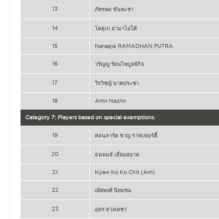
13
ภัทรพล ขันทะชา
14
โคสุเก ฮามาโมโต้
15
Naraajie RAMADHAN PUTRA
16
วรัญญู รัตนไพบูลย์กิจ
17
วีรวิชญ์ นาคประชา
18
Amir Nazrin
Category 7: Players based on special exemptions.
19
คอนลาร์ด ชาญ ราฟเฟอร์ตี้
20
ธนพนธ์ เอี่ยมสอาด
21
Kyaw Ko Ko Chit (Am)
22
ณัทพงศ์ นิยมชน
23
อุดร ดวงเดชา