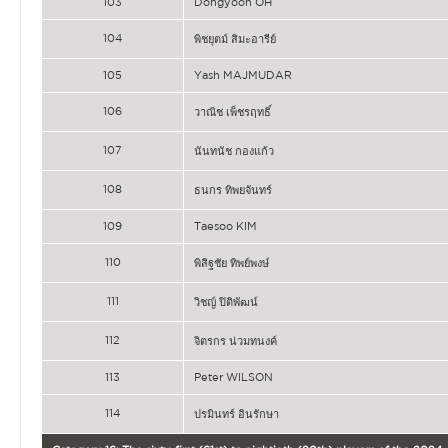
103
Dongyoon OH
104
พิชยุตม์ สิมะอารีย์
105
Yash MAJMUDAR
106
วาณิช เพ็ชรฤทธิ์
107
นันทนัช กองแก้ว
108
ธนกร ทิพยจันทร์
109
Taesoo KIM
110
พิสิฐชัย ทิพย์พงษ์
111
วิชญ์ ปิติพัฒน์
112
จิตรกร น่วมทนงค์
113
Peter WILSON
114
ปรมินทร์ อินรักษา