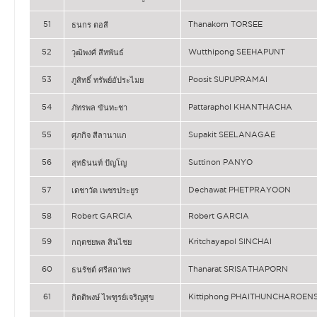
51
Thanakorn TORSEE
ธนกร ตอสี
52
Wutthipong SEEHAPUNT
วุฒิพงศ์ สีหพันธ์
53
Poosit SUPUPRAMAI
ภูสิทธิ์ ทรัพย์อัประไมย
54
Pattaraphol KHANTHACHA
ภัทรพล ขันทะชา
55
Supakit SEELANAGAE
ศุภกิจ สีลานาแก
56
Suttinon PANYO
สุทธินนท์ ปัญโญ
57
Dechawat PHETPRAYOON
เดชาวัต เพชรประยูร
58
Robert GARCIA
Robert GARCIA
59
Kritchayapol SINCHAI
กฤตชยพล สินไชย
60
Thanarat SRISATHAPORN
ธนรัชต์ ศรีสถาพร
61
Kittiphong PHAITHUNCHAROEN
กิตติพงษ์ ไพฑูรย์เจริญสุข