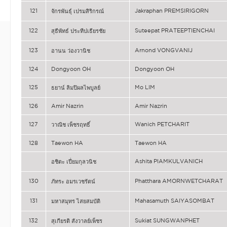
121
Jakraphan PREMSIRIGORN
จักรพันธุ์ เปรมสิริกรณ์
122
Suteepat PRATEEPTIENCHAI
สุธีพัทธ์ ประทีปเธียรชัย
123
Arnond VONGVANIJ
อานน ว่องวานิช
124
Dongyoon OH
Dongyoon OH
125
Mo LIM
ธยาน์ ลิมปิผลไพบูลย์
126
Amir Nazrin
Amir Nazrin
127
Wanich PETCHARIT
วาณิช เพ็ชรฤทธิ์
128
Taewon HA
Taewon HA
Ashita PIAMKULVANICH
อชิตะ เปี่ยมกุลวนิช
130
Phatthara AMORNWETCHARAT
ภัทระ อมรเวชรัตน์
131
Mahasamuth SAIYASOMBAT
มหาสมุทร ไสยสมบัติ
132
Sukiat SUNGWANPHET
สุเกียรติ สังวาลย์เพ็ชร