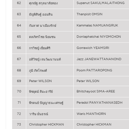
62
Supanut SAKULMALAITHONG
ศุภณัฐ สกุลมาลัยทอง
63
Thanpisit OMSIN
ธัญพิสิษฐ์ ออมสิน
64
Kammalas NAMUANGRUK
กัมลาศ นาเมืองรักษ์
65
Donlaphatchai NIYOMCHON
ดลภัทรไชย นิยมชน
66
Gorrawich YEAMSIRI
กรวิชญ์ เยี่ยมศิริ
67
Jazz JANEWATTANANOND
อติวิชญ์ เจนวัฒนานนท์
68
Poom PATTAROPONG
ภูมิ ภัทโรพงศ์
69
Peter WILSON
Peter WILSON
70
Bhitchayoot SIMA-AREE
พิชยุตม์ สิมะอารีย์
71
Peradol PANYATHANASEDH
พีรดนย์ ปัญญาธนะเศรษฐ์
72
Waris MANTHORN
วาริษ มั่นธรณ์
73
Christopher HICKMAN
Christopher HICKMAN