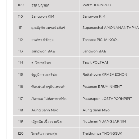
109
Warit BOONROD
วริศ บุญรอด
110
Sangwon KIM
Sangwon KIM
111
Supanatchai AMONANANTAPHA
ศุภณัฐชัย อมรอนัตภัสร์
112
Tanapat PICHAIKOOL
ธนภัทร พิชัยกุล
113
Jangwon BAE
Jangwon BAE
114
Tawit POLTHAI
ธาวิท พลไทย
115
Rattahpum KRASAECHON
รัฐภูมิ กระแสร์ชล
116
Pattanan BRUMINHENT
พัทธนันท์ บรูมินเหนทร์
117
Pattarapon LOSTAPORNPIPIT
ภัทรภณ โล่ห์สถาพรพิพิธ
118
Aung Sann Myo
Aung Sann Myo
119
Nutdanai NUANGJAKNIN
ณัฐดนัย เนื่องจากนิล
120
Traithunwa THONGSUK
ไตรธันวา ทองสุข