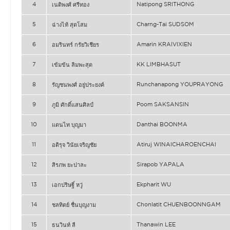
4
Natipong SRITHONG
เนติพงศ์ ศรีทอง
5
Charng-Tai SUDSOM
ฉ่างไท้ สุดโสม
6
Amarin KRAIVIXIEN
อมรินทร์ กรัยวิเชียร
7
KK LIMBHASUT
เข้มข้น ลิมพะสุต
8
Runchanapong YOUPRAYONG
รัญชนพงศ์ อยู่ประยงค์
9
Poom SAKSANSIN
ภูมิ ศักดิ์แสนศิลป์
10
Danthai BOONMA
แดนไท บุญมา
11
Atiruj WINAICHAROENCHAI
อติรุจ วินัยเจริญชัย
12
Sirapob YAPALA
สิรภพ ยะปาละ
13
Ekpharit WU
เอกปริษฐิ์ หวู่
14
Chonlatit CHUENBOONNGAM
ชลทิตย์ ชื่นบุญงาม
15
Thanawin LEE
ธนวินท์ ลี