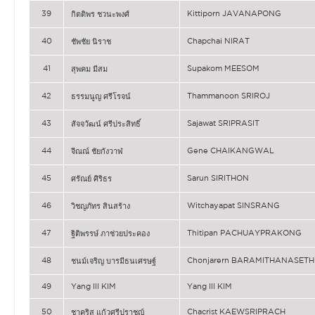
39
Kittiporn JAVANAPONG
กิตติพร ชวนะพงศ์
40
Chapchai NIRAT
ชัพชัย นิราช
41
Supakom MEESOM
สุพคม มีสม
42
Thammanoon SRIROJ
ธรรมนูญ ศรีโรจน์
43
Sajawat SRIPRASIT
สัจจวัฒน์ ศรีประสิทธิ์
44
Gene CHAIKANGWAL
จีณณ์ ชัยกังวาฬ
45
Sarun SIRITHON
ศรัณย์ ศิริธร
46
Witchayapat SINSRANG
วิชญภัทร สินสร้าง
47
Thitipan PACHUAYPRAKONG
ฐิติพรรษ์ ภาช่วยประคอง
48
Chonjarern BARAMITHANASETH
ชนม์เจริญ บารมีธนเศรษฐ์
49
Yang Ill KIM
Yang Ill KIM
50
Chacrist KAEWSRIPRACH
ชาคริส แก้วศรีปราชญ์