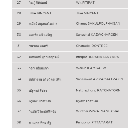
27
Wit PITIPAT
วิชญ์ ปิติพัฒน์
28
Jake VINCENT
Jake VINCENT
29
Chanat SAKULPOLPHAISAN
จณัตว์ สกุลพลไพศาล
30
Sangchai KAEWCHAROEN
แสงชัย แก้วเจริญ
31
Chanadol DONTREE
ชนาดล ดนตรี
32
Itthipat BURANATANYARAT
อิทธิพัทธ์ บูรณธัญรัตน์
33
Warun IEAMGAEW
วรุณ เอี่ยมแก้ว
34
Sahasawat ARIYACHATVAKIN
สหัสวรรษ อริยฉัตรเวคิน
35
Natthaphong RATCHATORN
ณัฐพงค์ รัชธร
36
Kyaw Thet Oo
Kyaw Thet Oo
37
Winthai WIWATSANITCHAI
วินธัย วิวัฒน์สนิทชัย
38
Panuphol PITTAYARAT
ภาณุพล พิทยารัฐ