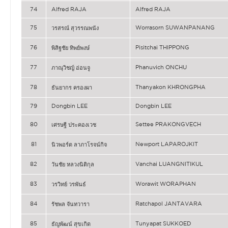
74
Alfred RAJA
Alfred RAJA
75
Worrasorn SUWANPANANG
วรสรณ์ สุวรรณพนัง
76
Pisitchai THIPPONG
พิสิฐชัย ทิพย์พงษ์
77
Phanuvich ONCHU
ภาณุวิชญ์ อ่อนจู
78
Thanyakon KHRONGPHA
ธันยากร ครองผา
79
Dongbin LEE
Dongbin LEE
80
Settee PRAKONGVECH
เศรษฐี ประคองเวช
81
Newport LAPAROJKIT
นิวพอร์ต ลาภาโรจน์กิจ
82
Vanchai LUANGNITIKUL
วันชัย หลวงนิติกุล
83
Worawit WORAPHAN
วรวิทย์ วรพันธ์
84
Ratchapol JANTAVARA
รัชพล จันทวารา
85
Tunyapat SUKKOED
ธัญพัฒน์ สุขเกิด