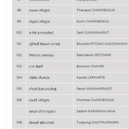
98
Thanapol CHAROENSUK
ธนพล เจริญสุข
99
Gunn CHAROENKUL
กัญจน์ เจริญกุล
100
Sarit SUWANNARUT
สาริศ สุวรรณรัตน์
101
Bhumkit PITCHAYASAOWAPAK
ภูมิกิตติ์ พิชยเสาวภาคย์
102
Ratchakorn PETCHOM
รัชชากร เพชรจอม
103
Borworn CHAISRI
บวร ชัยศรี
104
Kasidit LEPKURTE
กษิดิศ เล็บครุฑ
105
Pawin INGKHAPRADIT
ภวินท์ อิงคะประดิษฐ์
106
Montree CHAROENSUK
มนตรี เจริญสุข
Sadom KAEWKANJANA
สดมภ์ แก้วกาญจนา
108
Tudpong CHUTIMAPHORN
ทัตพงศ์ ชุติมาภรณ์