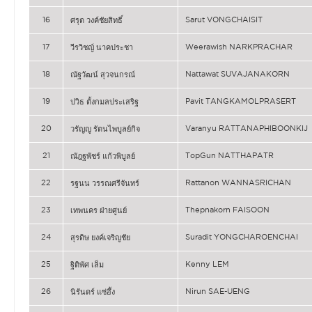
16
Sarut VONGCHAISIT
ศรุต วงค์ชัยสิทธิ์
17
Weerawish NARKPRACHAR
วีรวิชญ์ นาคประชา
18
Nattawat SUVAJANAKORN
ณัฐวัฒน์ สุวจนกรณ์
19
Pavit TANGKAMOLPRASERT
ปวิธ ตั้งกมลประเสริฐ
20
Varanyu RATTANAPHIBOONKIJ
วรัญญู รัตนไพบูลย์กิจ
21
TopGun NATTHAPATR
ณัฎฐพัชร์ แก้วพิบูลย์
22
Rattanon WANNASRICHAN
รฐนน วรรณศรีจันทร์
23
Thepnakorn FAISOON
เทพนคร ฝ่ายศูนย์
24
Suradit YONGCHAROENCHAI
สุรดิษ ยงค์เจริญชัย
25
Kenny LEM
ฐิติพัศ เล็ม
26
Nirun SAE-UENG
นิรันดร์ แซ่อึ้ง