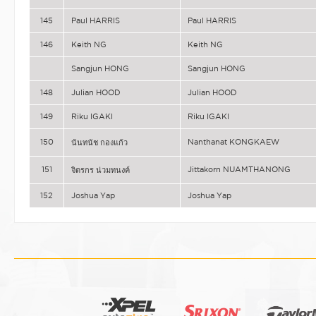
145
Paul HARRIS
Paul HARRIS
146
Keith NG
Keith NG
Sangjun HONG
Sangjun HONG
148
Julian HOOD
Julian HOOD
149
Riku IGAKI
Riku IGAKI
150
Nanthanat KONGKAEW
นันทนัช กองแก้ว
151
Jittakorn NUAMTHANONG
จิตรกร น่วมทนงค์
152
Joshua Yap
Joshua Yap