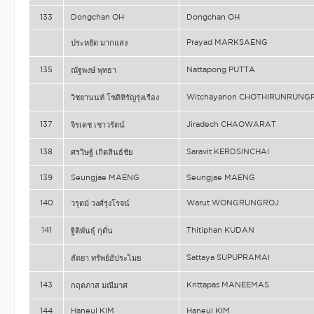
133
Dongchan OH
Dongchan OH
Prayad MARKSAENG
ประหยัด มากแสง
135
Nattapong PUTTA
ณัฐพงษ์ พุทธา
Witchayanon CHOTHIRUNRUNG
วิชยานนท์ โชติหิรัญรุ่งเรือง
137
Jiradech CHAOWARAT
จิรเดช เชาวรัตน์
138
Saravit KERDSINCHAI
ศรวิษฐ์ เกิดสินธ์ชัย
139
Seungjae MAENG
Seungjae MAENG
140
Warut WONGRUNGROJ
วรุตม์ วงศ์รุ่งโรจน์
141
Thitiphan KUDAN
ฐิติพันธุ์ กุดั่น
Sattaya SUPUPRAMAI
สัตยา ทรัพย์อัประไมย
143
Krittapas MANEEMAS
กฤตภาส มณีมาศ
144
Haneul KIM
Haneul KIM