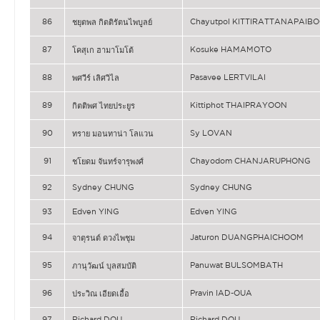
86
Chayutpol KITTIRATTANAPAIB
ชยุตพล กิตติรัตนไพบูลย์
87
Kosuke HAMAMOTO
โคสุเก ฮามาโมโต้
88
Pasavee LERTVILAI
พศวีร์ เลิศวิไล
89
Kittiphot THAIPRAYOON
กิตติพศ ไทยประยูร
90
Sy LOVAN
ทราย มอนทาน่า โลแวน
91
Chayodom CHANJARUPHONG
ชโยดม จันทร์จารุพงศ์
92
Sydney CHUNG
Sydney CHUNG
93
Edven YING
Edven YING
94
Jaturon DUANGPHAICHOOM
จาตุรนต์ ดวงไพชุม
95
Panuwat BULSOMBATH
ภานุวัฒน์ บุลสมบัติ
96
Pravin IAD-OUA
ประวิณ เอียดเอื้อ
97
Richard DOU
Richard DOU