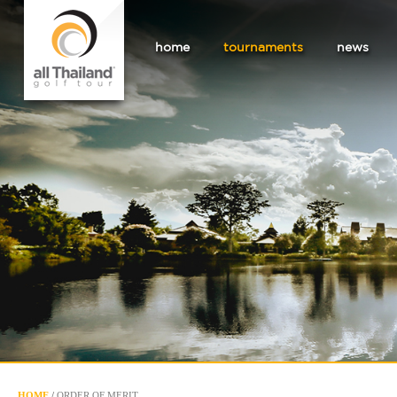
home
tournaments
news
HOME
/
ORDER OF MERIT