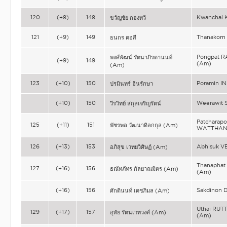
120
(+8)
148
Kwanchai
ขวัญชัย กองทวี
121
(+9)
149
Thanakorn
ธนกร ตอสี
Pongpat 
พงศ์พัฒน์ รัตนาภิรตานนท์
(+9)
149
(Am)
(Am)
123
(+10)
150
Poramin I
ปรมินทร์ อินรักษา
(+10)
150
Weerawit
วีรวิทย์ สกุลเจริญรัตน์
Patcharap
125
(+11)
151
พัชรพล วัฒนาดิลกกุล (Am)
WATTHAN
126
(+13)
153
Abhisuk V
อภิสุข เวทยวิศิษฏ์ (Am)
Thanapha
127
(+16)
156
ธณัทภัทร กัลยาณมิตร (Am)
(Am)
(+16)
156
Sakdinon 
ศักดินนท์ เดชภิมล (Am)
Uthai R
129
(+17)
157
อุทัย รัตนเวทวงศ์ (Am)
(Am)