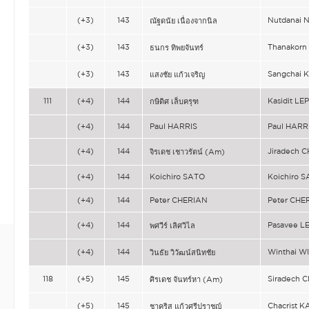
(+3)
143
Nutdanai
ณัฐดนัย เนื่องจากนิล
(+3)
143
Thanakor
ธนกร ทิพยจันทร์
(+3)
143
Sangchai
แสงชัย แก้วเจริญ
111
(+4)
144
Kasidit L
กษิดิศ เล็บครุฑ
(+4)
144
Paul HARRIS
Paul HARR
(+4)
144
Jiradech
จิรเดช เชาวรัตน์ (Am)
(+4)
144
Koichiro SATO
Koichiro 
(+4)
144
Peter CHERIAN
Peter CHE
(+4)
144
Pasavee L
พศวีร์ เลิศวิไล
(+4)
144
Winthai 
วินธัย วิวัฒน์สนิทชัย
118
(+5)
145
Siradech 
ศิรเดช จันทร์หา (Am)
(+5)
145
Chacrist 
ชาคริส แก้วศรีปราชญ์