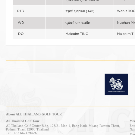
RTD
Warut BO
วรุตม์ บุญรอด (Am)
WD
Nuphan M
นุพันธ์ มาประณีต
DQ
Malcolm TING
Malcolm T
About ALL THAILAND GOLF TOUR
All Thailand Golf Tour
Mem
All Thailand Golf Center Bldg, 123/21 Moo 1, Bang Kadi, Muang Pathum Thani,
Entr
Pathum Thani 12000 Thailand
Nan
Tel: +662 6674794-97
Mem