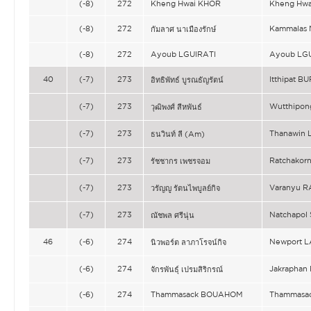
(-8)
272
Kheng Hwai KHOR
Kheng Hw
(-8)
272
Kammala
กัมลาศ นาเมืองรักษ์
(-8)
272
Ayoub LGUIRATI
Ayoub LG
40
(-7)
273
Itthipat
อิทธิพัทธ์ บูรณธัญรัตน์
(-7)
273
Wutthipo
วุฒิพงศ์ สีหพันธ์
(-7)
273
Thanawin 
ธนวินท์ ลี (Am)
(-7)
273
Ratchakor
รัชชากร เพชรจอม
(-7)
273
Varanyu 
วรัญญู รัตนไพบูลย์กิจ
(-7)
273
Natchapol
ณัชพล ศรีนุ่น
46
(-6)
274
Newport 
นิวพอร์ต ลาภาโรจน์กิจ
(-6)
274
Jakraphan
จักรพันธุ์ เปรมสิริกรณ์
(-6)
274
Thammasack BOUAHOM
Thammasa