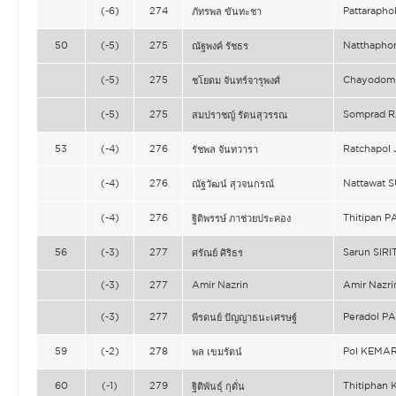
(-6)
274
Pattarap
ภัทรพล ขันทะชา
50
(-5)
275
Natthaph
ณัฐพงค์ รัชธร
(-5)
275
Chayodo
ชโยดม จันทร์จารุพงศ์
(-5)
275
Somprad
สมปราชญ์ รัตนสุวรรณ
53
(-4)
276
Ratchapo
รัชพล จันทวารา
(-4)
276
Nattawat
ณัฐวัฒน์ สุวจนกรณ์
(-4)
276
Thitipan
ฐิติพรรษ์ ภาช่วยประคอง
56
(-3)
277
Sarun SIR
ศรัณย์ ศิริธร
(-3)
277
Amir Nazrin
Amir Nazri
(-3)
277
Peradol 
พีรดนย์ ปัญญาธนะเศรษฐ์
59
(-2)
278
Pol KEMA
พล เขมรัตน์
60
(-1)
279
Thitiphan
ฐิติพันธุ์ กุดั่น