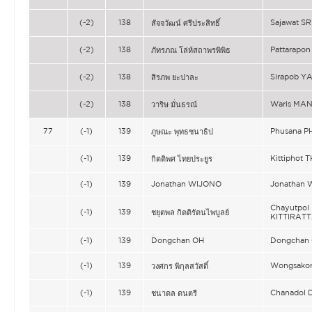
(-2)
138
Sajawat S
สัจจวัฒน์ ศรีประสิทธิ์
(-2)
138
Pattarapo
ภัทรภณ โล่ห์สถาพรพิพิธ
(-2)
138
Sirapob Y
สิรภพ ยะปาละ
(-2)
138
Waris MA
วาริษ มั่นธรณ์
77
(-1)
139
Phusana 
ภูษณะ พุทธชนาธิป
(-1)
139
Kittiphot
กิตติพศ ไทยประยูร
(-1)
139
Jonathan WIJONO
Jonathan
Chayutpol
(-1)
139
ชยุตพล กิตติรัตนไพบูลย์
KITTIRAT
(-1)
139
Dongchan OH
Dongchan
(-1)
139
Wongsako
วงศกร พิกุลสวัสดิ์
(-1)
139
Chanadol
ชนาดล ดนตรี