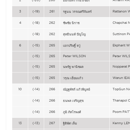
2
(-20)
260
Amarin KR
อมรินทร์ กรัยวิเชียร
3
(-19)
261
Rattanon
รฐนน วรรณศรีจันทร์
4
(-18)
262
Chapchai 
ชัพชัย นิราช
(-18)
262
Suttinon 
สุทธินนท์ ปัญโญ
6
(-15)
265
Ekpharit 
เอกปริษฐิ์ หวู่
(-15)
265
Peter WILSON
Peter WIL
(-15)
265
Nopparat
นพรัฐ พานิชผล
(-15)
265
Warun IE
วรุณ เอี่ยมแก้ว
10
(-14)
266
TopGun N
ณัฎฐพัชร์ แก้วพิบูลย์
(-14)
266
Thanapol
ธนพล เจริญสุข
(-14)
266
Poom PA
ภูมิ ภัทโรพงศ์
13
(-13)
267
Kenny LE
ฐิติพัศ เล็ม