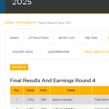
2025
HOME
/
TOURNAMENTS
/
Singha Bangkok Open 2025
NEWS
ATTRACTIONS
ENTRY LIST
TEE TIME
S
HOLE BY HOLE
LEADERBOARD
FINAL RESULTS 
ROUND 4
Final Results And Earnings Round 4
Pos.
Score
AGG.
Name
1
(-20)
260
Thanyako
ธันยากร ครองผา