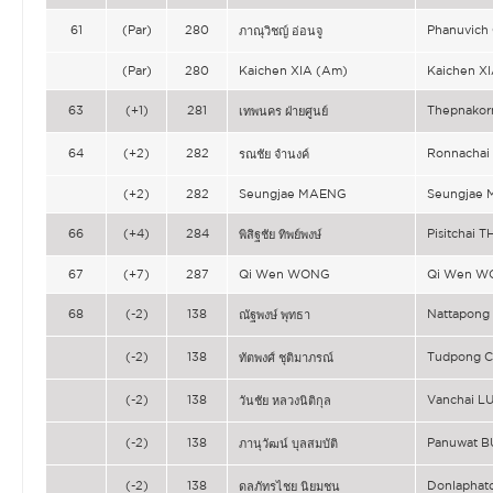
61
(Par)
280
Phanuvic
ภาณุวิชญ์ อ่อนจู
(Par)
280
Kaichen XIA (Am)
Kaichen X
63
(+1)
281
Thepnako
เทพนคร ฝ่ายศูนย์
64
(+2)
282
Ronnacha
รณชัย จำนงค์
(+2)
282
Seungjae MAENG
Seungjae
66
(+4)
284
Pisitchai 
พิสิฐชัย ทิพย์พงษ์
67
(+7)
287
Qi Wen WONG
Qi Wen 
68
(-2)
138
Nattapong
ณัฐพงษ์ พุทธา
(-2)
138
Tudpong 
ทัตพงศ์ ชุติมาภรณ์
(-2)
138
Vanchai L
วันชัย หลวงนิติกุล
(-2)
138
Panuwat 
ภานุวัฒน์ บุลสมบัติ
(-2)
138
Donlapha
ดลภัทรไชย นิยมชน