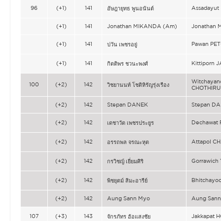
96
(+1)
141
Assadayu
อัษฎายุทธ พูนอนันต์
(+1)
141
Jonathan MIKANDA (Am)
Jonathan
(+1)
141
Pawan PE
ปวัน เพชรอยู่
(+1)
141
Kittipor
กิตติพร ชวนะพงศ์
Witchayan
100
(+2)
142
วิชยานนท์ โชติหิรัญรุ่งเรือง
CHOTHIR
(+2)
142
Stepan DANEK
Stepan D
(+2)
142
Dechawat
เดชาวัต เพชรประยูร
(+2)
142
Attapol 
อรรถพล จรณะหุต
(+2)
142
Gorrawich
กรวิชญ์ เยี่ยมศิริ
(+2)
142
Bhitchayo
พิชยุตม์ สิมะอารีย์
(+2)
142
Aung Sann Myo
Aung San
107
(+3)
143
Jakkapat
จักรภัทร ฮ้อแสงชัย