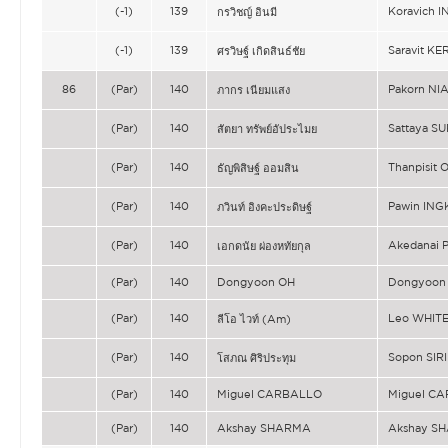
(-1)
139
Koravich 
กรวิชญ์ อินมี
(-1)
139
Saravit K
ศรวิษฐ์ เกิดสินธ์ชัย
86
(Par)
140
Pakorn N
ภากร เนียมแสง
(Par)
140
Sattaya S
สัตยา ทรัพย์อัประไมย
(Par)
140
Thanpisit 
ธัญพิสิษฐ์ ออมสิน
(Par)
140
Pawin IN
ภวินท์ อิงคะประดิษฐ์
(Par)
140
Akedanai
เอกดนัย ผ่องหทัยกุล
(Par)
140
Dongyoon OH
Dongyoon
(Par)
140
Leo WHITE
ลีโอ ไวท์ (Am)
(Par)
140
Sopon SI
โสภณ ศิริประทุม
(Par)
140
Miguel CARBALLO
Miguel C
(Par)
140
Akshay SHARMA
Akshay S