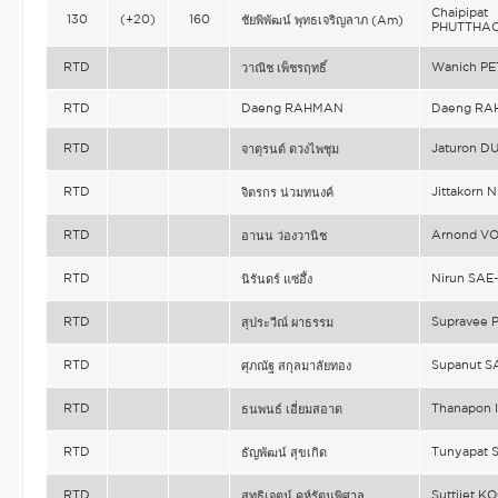
Chaipipat
130
(+20)
160
ชัยพิพัฒน์ พุทธเจริญลาภ (Am)
PHUTTHA
RTD
Wanich P
วาณิช เพ็ชรฤทธิ์
RTD
Daeng RAHMAN
Daeng R
RTD
Jaturon 
จาตุรนต์ ดวงไพชุม
RTD
Jittakor
จิตรกร น่วมทนงค์
RTD
Arnond V
อานน ว่องวานิช
RTD
Nirun SAE
นิรันดร์ แซ่อึ้ง
RTD
Supravee
สุประวีณ์ ผาธรรม
RTD
Supanut 
ศุภณัฐ สกุลมาลัยทอง
RTD
Thanapon
ธนพนธ์ เอี่ยมสอาด
RTD
Tunyapat
ธัญพัฒน์ สุขเกิด
RTD
Suttijet
สุทธิเจตน์ คูห์รัตนพิศาล