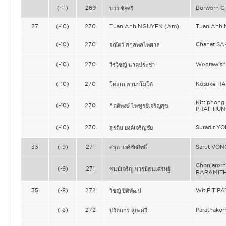
(-11)
269
Borworn C
บวร ชัยศรี
27
(-10)
270
Tuan Anh NGUYEN (Am)
Tuan Anh
(-10)
270
Chanat S
จณัตว์ สกุลพลไพศาล
(-10)
270
Weerawis
วีรวิชญ์ นาคประชา
(-10)
270
Kosuke 
โคสุเก ฮามาโมโต้
Kittiphong
(-10)
270
กิตติพงษ์ ไพฑูรย์เจริญสุข
PHAITHU
(-10)
270
Suradit 
สุรดิษ ยงค์เจริญชัย
33
(-9)
271
Sarut VON
ศรุต วงค์ชัยสิทธิ์
Chonjarern
(-9)
271
ชนม์เจริญ บารมีธนเศรษฐ์
BARAMIT
35
(-8)
272
Wit PITIPA
วิชญ์ ปิติพัฒน์
(-8)
272
Parathako
ปรัตถกร สูยะศรี