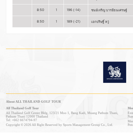
8:50
1
196 (-14)
ชนม์เจริญ บารมีธนเศรษฐ์
8:50
1
189 (-21)
เอกปริษฐิ์ หวู่
About ALL THAILAND GOLF TOUR
All Thailand Golf Tour
Mem
All Thailand Golf Center Bldg, 123/21 Moo 1, Bang Kadi, Muang Pathum Thani,
Entr
Pathum Thani 12000 Thailand
Nan
Tel: +662 6674794-97
Mem
Copyright © 2026 All Right Reserved by Sports Management Group Co., Ltd.
Pen