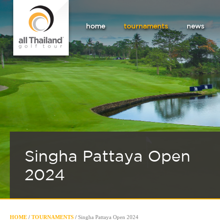
home
tournaments
news
Singha Pattaya Open
2024
HOME
/
TOURNAMENTS
/
Singha Pattaya Open 2024