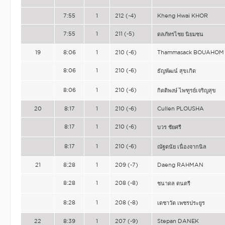
7:55
1
212 (-4)
Kheng Hwai KHOR
7:55
1
211 (-5)
ดลภัทรไชย นิยมชน
19
8:06
1
210 (-6)
Thammasack BOUAHOM
8:06
1
210 (-6)
ธัญพัฒน์ สุขเกิด
8:06
1
210 (-6)
กิตติพงษ์ ไพฑูรย์เจริญสุข
20
8:17
1
210 (-6)
Cullen PLOUSHA
8:17
1
210 (-6)
บวร ชัยศรี
8:17
1
210 (-6)
ณัฐดนัย เนื่องจากนิล
21
8:28
1
209 (-7)
Daeng RAHMAN
8:28
1
208 (-8)
ชนาดล ดนตรี
8:28
1
208 (-8)
เดชาวัต เพชรประยูร
22
8:39
1
207 (-9)
Stepan DANEK