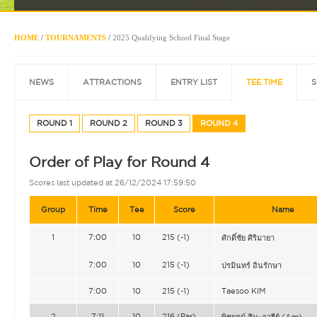
HOME
/
TOURNAMENTS
/
2025 Qualifying School Final Stage
NEWS
ATTRACTIONS
ENTRY LIST
TEE TIME
S
ROUND 1
ROUND 2
ROUND 3
ROUND 4
Order of Play for Round 4
Scores last updated at 26/12/2024 17:59:50
Group
Time
Tee
Score
Name
1
7:00
10
215 (-1)
ศักดิ์ชัย ศิริมายา
7:00
10
215 (-1)
ปรมินทร์ อินรักษา
7:00
10
215 (-1)
Taesoo KIM
2
7:11
10
216 (Par)