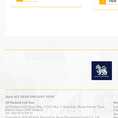
VIEW
About ALL THAILAND GOLF TOUR
All Thailand Golf Tour
Mem
All Thailand Golf Center Bldg, 123/21 Moo 1, Bang Kadi, Muang Pathum Thani,
Entr
Pathum Thani 12000 Thailand
Nan
Tel: +662 6674794-97
Mem
Copyright © 2026 All Right Reserved by Sports Management Group Co., Ltd.
Pen