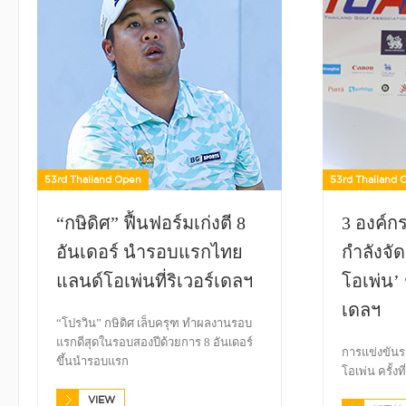
53rd Thailand Open
53rd Thailand 
“กษิดิศ” ฟื้นฟอร์มเก่งตี 8
3 องค์ก
อันเดอร์ นำรอบแรกไทย
กำลังจั
แลนด์โอเพ่นที่ริเวอร์เดลฯ
โอเพ่น’ ช
เดลฯ
“โปรวิน” กษิดิศ เล็บครุฑ ทำผลงานรอบ
แรกดีสุดในรอบสองปีด้วยการ 8 อันเดอร์
การแข่งขัน
ขึ้นนำรอบแรก
โอเพ่น ครั้งท
VIEW