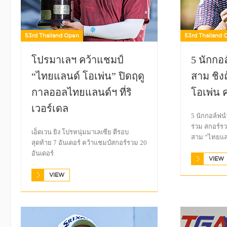
53rd Thailand Open
53rd Thailand 
โปรมาเลฯ คว้าแชมป์
5 นักกอ
“ไทยแลนด์ โอเพ่น” ปิดฤดู
สาม ชิง
กาลออลไทยแลนด์ฯ ที่ริ
โอเพ่น คร
เวอร์เดล
5 นักกอล์ฟน
ร่วม สกอร์ร
เอ็ดเวน ยิง โปรหนุ่มมาเลเซีย ตีรอบ
สาม “ไทยแลนด
สุดท้าย 7 อันเดอร์ คว้าแชมป์สกอร์รวม 20
อันเดอร์
VIEW
VIEW