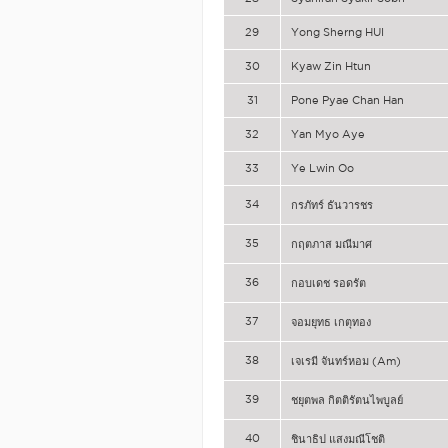
29
Yong Sherng HUI
30
Kyaw Zin Htun
31
Pone Pyae Chan Han
32
Yan Myo Aye
33
Ye Lwin Oo
34
กรภัทร์ ธันวารชร
35
กฤตภาส มณีมาศ
36
กอบเดช รอดรัต
37
จอมยุทธ เกตุทอง
38
เจเรมี จันทร์หอม (Am)
39
ชยุตพล กิตติรัตนไพบูลย์
40
ชินาธิป แสงมณีโชติ