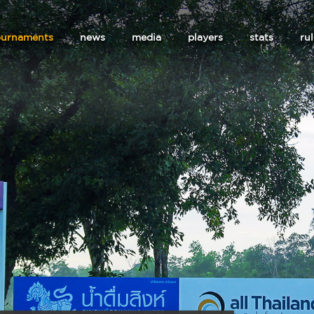
ournaments
news
media
players
stats
ru