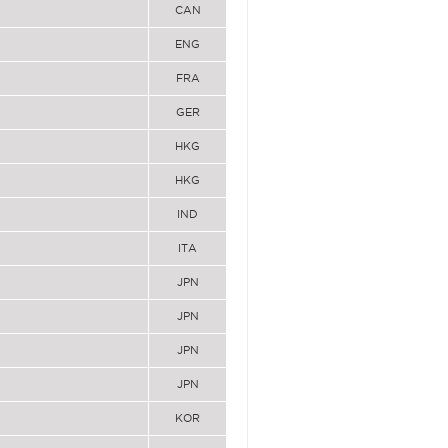
CAN
ENG
FRA
GER
HKG
HKG
IND
ITA
JPN
JPN
JPN
JPN
KOR