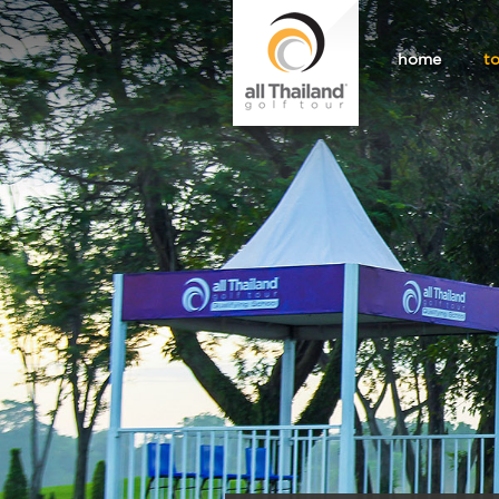
home
t