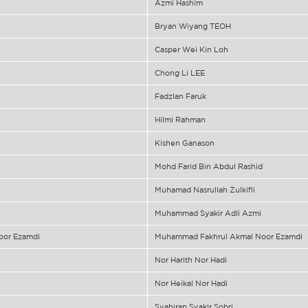
Azmi Hashim
Bryan Wiyang TEOH
Casper Wei Kin Loh
Chong Li LEE
Fadzlan Faruk
Hilmi Rahman
Kishen Ganason
Mohd Farid Bin Abdul Rashid
Muhamad Nasrullah Zulkifli
Muhammad Syakir Adli Azmi
oor Ezamdi
Muhammad Fakhrul Akmal Noor Ezamdi
Nor Harith Nor Hadi
Nor Heikal Nor Hadi
Syahiran Syakir Sobri