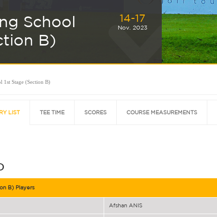
14-17
ing School
Nov. 2023
ction B)
 1st Stage (Section B)
RY LIST
TEE TIME
SCORES
COURSE MEASUREMENTS
D
on B) Players
Afshan ANIS