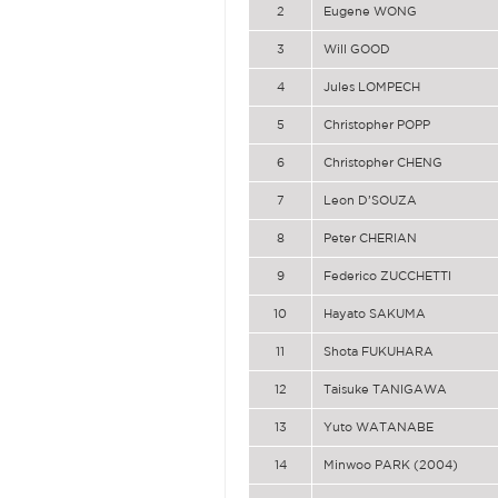
2
Eugene WONG
3
Will GOOD
4
Jules LOMPECH
5
Christopher POPP
6
Christopher CHENG
7
Leon D’SOUZA
8
Peter CHERIAN
9
Federico ZUCCHETTI
10
Hayato SAKUMA
11
Shota FUKUHARA
12
Taisuke TANIGAWA
13
Yuto WATANABE
14
Minwoo PARK (2004)