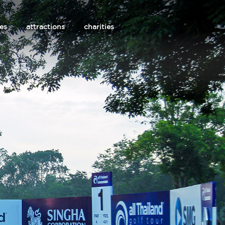
les
attractions
charities