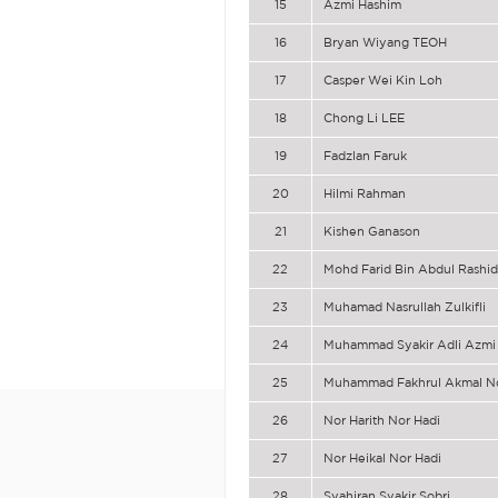
15
Azmi Hashim
16
Bryan Wiyang TEOH
17
Casper Wei Kin Loh
18
Chong Li LEE
19
Fadzlan Faruk
20
Hilmi Rahman
21
Kishen Ganason
22
Mohd Farid Bin Abdul Rashid
23
Muhamad Nasrullah Zulkifli
24
Muhammad Syakir Adli Azmi
25
Muhammad Fakhrul Akmal N
26
Nor Harith Nor Hadi
27
Nor Heikal Nor Hadi
28
Syahiran Syakir Sobri