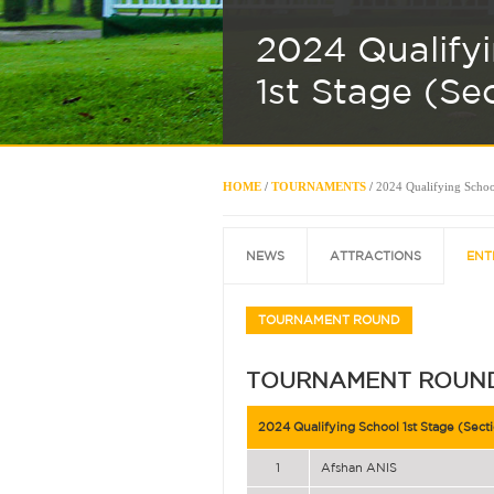
2024 Qualify
1st Stage (Se
HOME
/
TOURNAMENTS
/
2024 Qualifying School
NEWS
ATTRACTIONS
ENT
TOURNAMENT ROUND
TOURNAMENT ROUN
2024 Qualifying School 1st Stage (Secti
1
Afshan ANIS