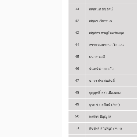
41
ณฐนนท ธนูรัตน์
42
ณัฐพร เวียงชนก
43
ณัฐภัทร หาญโชคชัยสกุล
44
ทราย มอนทาน่า โลแวน
45
ธนกร ตอสี
46
นันทนัช กองแก้ว
47
นาวา ประสพสันติ์
48
บุญฤทธิ์ หล่อเมืองทอง
49
บุระ ชวาลศิลป์ (Am)
50
พงศกร ปัญญาสุ
51
พัชรพล สายหยุด (Am)