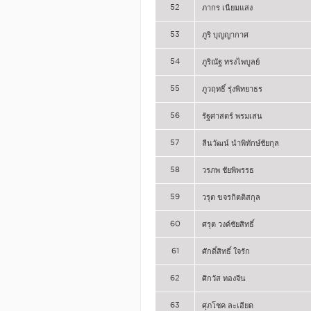
52
ภากร เนียมแสง
53
ภูริ บุญญากาศ
54
ภูริณัฐ ทรงไพบูลย์
55
ภูวฤทธิ์ รุ่งพิทยาธร
56
รัฐศาสตร์ พรมเสน
57
ลีนวัฒน์ นำพิทักษ์ชัยกุล
58
วรภพ ชัยพิพรรธ
59
วรุต ขจรกิตติสกุล
60
ศรุต วงค์ชัยสิทธิ์
61
ศักดิ์สิทธิ์ ใจรัก
62
ศิกวัส ทองจีน
63
ศุภโชค ละเอียด