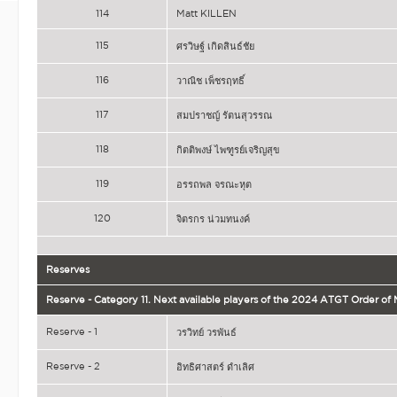
114
Matt KILLEN
115
ศรวิษฐ์ เกิดสินธ์ชัย
116
วาณิช เพ็ชรฤทธิ์
117
สมปราชญ์ รัตนสุวรรณ
118
กิตติพงษ์ ไพฑูรย์เจริญสุข
119
อรรถพล จรณะหุต
120
จิตรกร น่วมทนงค์
Reserves
Reserve - Category 11. Next available players of the 2024 ATGT Order of M
Reserve - 1
วรวิทย์ วรพันธ์
Reserve - 2
อิทธิศาสตร์ ดำเลิศ