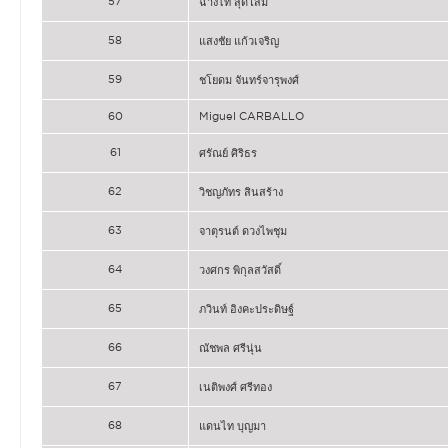
57
ฉ่างไท้ สุดโสม
58
แสงชัย แก้วเจริญ
59
ชโยดม จันทร์จารุพงศ์
60
Miguel CARBALLO
61
ศรัณย์ ศิริธร
62
วิชญภัทร สินสร้าง
63
จาตุรนต์ ดวงไพชุม
64
วงศกร พิกุลสวัสดิ์
65
ภวินท์ อิงคะประดิษฐ์
66
ณัชพล ศรีนุ่น
67
เนติพงศ์ ศรีทอง
68
แดนไท บุญมา