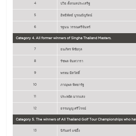
4
ปวิธ ตั้งกมลประเสริฐ
5
อิทธิพัทธ์ บูรณธัญรัตน์
6
รฐนน วรรณศรีจันทร์
Category 4. All former winners of Singha Thailand Masters.
7
ธนภัทร พิชัยกุล
8
รัชพล จันทวารา
9
พรหม มีสวัสดิ์
10
ภาณุพล พิทยารัฐ
11
ประหยัด มากแสง
12
ธรรมนูญ ศรีโรจน์
Category 5. The winners of All Thailand Golf Tour Championships who ha
13
นิรันดร์ แซ่อึ้ง