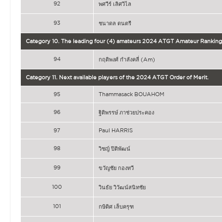
92
พศวีร์ เลิศวิไล
93
ชนาดล ดนตรี
Category 10. The leading four (4) amateurs 2024 ATGT Amateur Ranking 
94
กฤติพงศ์ กำลังคลี่ (Am)
Category 11. Next available players of the 2024 ATGT Order of Merit.
95
Thammasack BOUAHOM
96
ฐิติพรรษ์ ภาช่วยประคอง
97
Paul HARRIS
98
วิชญ์ ปิติพัฒน์
99
ขวัญชัย กองทวี
100
วินธัย วิวัฒน์สนิทชัย
101
กษิดิศ เล็บครุฑ