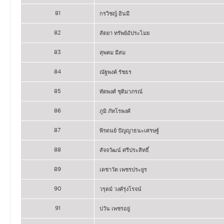
81
กรวิชญ์ อินมี
82
สัตยา ทรัพย์อัประไมย
83
สุพคม มีสม
84
ณัฐพงค์ รัชธร
85
ทัตพงศ์ ชุติมาภรณ์
86
ภูมิ ภัทโรพงศ์
87
พีรดนย์ ปัญญาธนะเศรษฐ์
88
สัจจวัฒน์ ศรีประสิทธิ์
89
เดชาวัต เพชรประยูร
90
วรุตม์ วงศ์รุ่งโรจน์
91
ปวัน เพชรอยู่