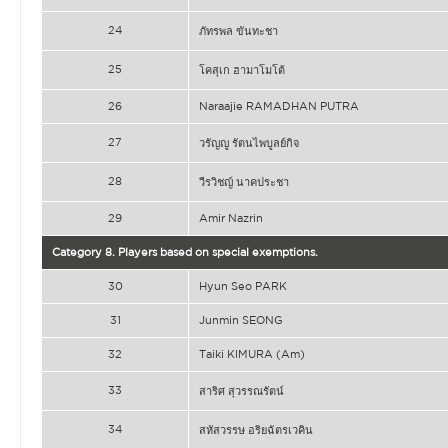
24
ภัทรพล ขันทะชา
25
โคสุเก ฮามาโมโต้
26
Naraajie RAMADHAN PUTRA
27
วรัญญู รัตนไพบูลย์กิจ
28
วีรวิชญ์ นาคประชา
29
Amir Nazrin
Category 8. Players based on special exemptions.
30
Hyun Seo PARK
31
Junmin SEONG
32
Taiki KIMURA (Am)
33
สาริศ สุวรรณรัตน์
34
สหัสวรรษ อริยฉัตรเวคิน