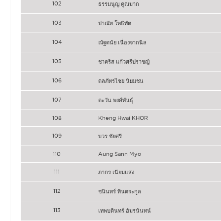
102
ธรรมนูญ คูณมาก
103
ปาณัท โพธิทัต
104
ณัฐดนัย เนื่องจากนิล
105
ชาคริส แก้วศรีปราชญ์
106
ดลภัทรไชย นิยมชน
107
ตะวัน พงศ์พันธุ์
108
Kheng Hwai KHOR
109
บวร ชัยศรี
110
Aung Sann Myo
111
ภากร เนียมแสง
112
ชนินทร์ ทินตระกูล
113
เทพบดินทร์ อัมรนันทน์