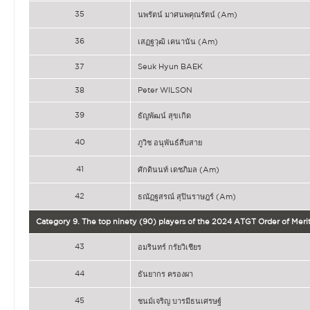
35
นพรัตน์ มาศนพคุณรัตน์ (Am)
36
เสฏฐวุฒิ เคนานัน (Am)
37
Seuk Hyun BAEK
38
Peter WILSON
39
ธัญพัฒน์ สุขเกิด
40
ภูวิช อนุพันธ์สืบสาย
41
ศักดินนท์ เดชภิมล (Am)
42
ธณัฏฐสรณ์ สุปินราษฎร์ (Am)
Category 9. The top ninety (90) players of the 2024 ATGT Order of Merit
43
อมรินทร์ กรัยวิเชียร
44
ธันยากร ครองผา
45
ชนม์เจริญ บารมีธนเศรษฐ์