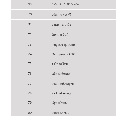
69
ถิรวัฒน์ แก้วศิริบัณฑิต
70
ปรัตถกร สูยะศรี
71
อานน ว่องวานิช
72
จักรนาถ อินมี
73
ภานุวัฒน์ บุลสมบัติ
74
Minhyeok YANG
75
ธาวิท พลไทย
76
วุฒิพงศ์ สีหพันธ์
77
สุรดิษ ยงค์เจริญชัย
78
Ye Htet Aung
79
ณัฐพงษ์ พุทธา
80
สิรภพ ยะปาละ