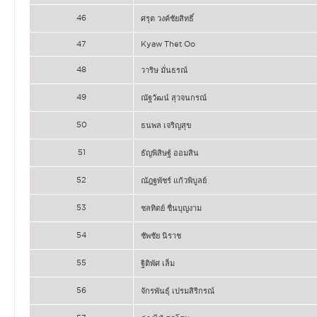
46
ศรุต วงค์ชัยสิทธิ์
47
Kyaw Thet Oo
48
วาริษ มั่นธรณ์
49
ณัฐวัฒน์ สุวจนกรณ์
50
ธนพล เจริญสุข
51
ธัญพิสิษฐ์ ออมสิน
52
ณัฎฐพัชร์ แก้วพิบูลย์
53
ชลทิตย์ ชื่นบุญงาม
54
ชัพชัย นิราช
55
ฐิติพัศ เล็ม
56
จักรพันธุ์ เปรมสิริกรณ์