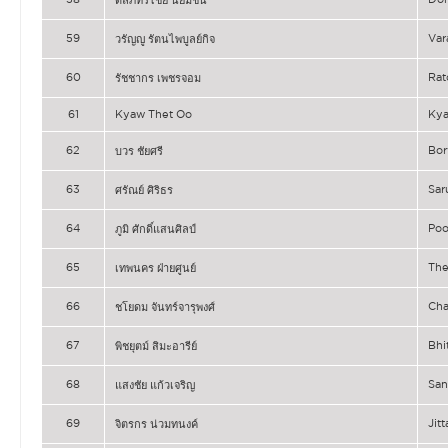
59
Va
วรัญญู รัตนไพบูลย์กิจ
60
Rat
รัชชากร เพชรจอม
61
Kyaw Thet Oo
Kya
62
Bor
บวร ชัยศรี
63
Sar
ศรัณย์ ศิริธร
64
Po
ภูมิ ศักดิ์แสนศิลป์
65
Th
เทพนคร ฝ่ายศูนย์
66
Ch
ชโยดม จันทร์จารุพงศ์
67
Bhi
พิชยุตม์ สิมะอารีย์
68
Sa
แสงชัย แก้วเจริญ
69
Ji
จิตรกร น่วมทนงค์