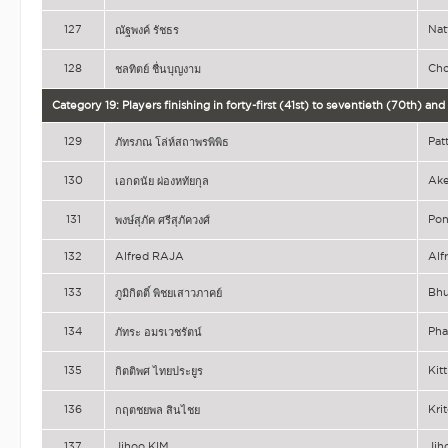
127
Na
ณัฐพงค์ รัชธร
128
Ch
ชลทิตย์ ชื่นบุญงาม
Category 19: Players finishing in forty-first (41st) to seventieth (70th) a
129
Pat
ภัทรภณ โล่ห์สถาพรพิพิธ
130
Ak
เอกดนัย ผ่องหทัยกุล
131
Po
พงษ์สุภัค ศรีสุภัควงศ์
132
Alfred RAJA
Alf
133
Bh
ภูมิกิตติ์ พิชยเสาวภาคย์
134
Ph
ภัทระ อมรเวชรัตน์
135
Kit
กิตติพศ ไทยประยูร
136
Kri
กฤตชยพล สินไชย
137
Jihoo KIM
Jih