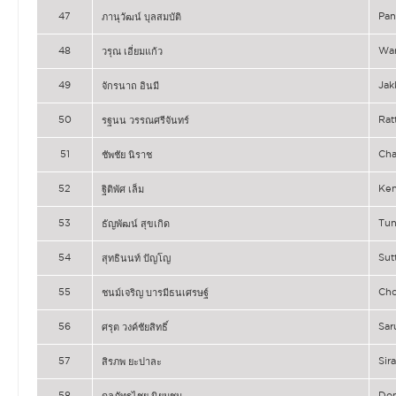
47
Pa
ภานุวัฒน์ บุลสมบัติ
48
Wa
วรุณ เอี่ยมแก้ว
49
Jak
จักรนาถ อินมี
50
Ra
รฐนน วรรณศรีจันทร์
51
Cha
ชัพชัย นิราช
52
Ke
ฐิติพัศ เล็ม
53
Tu
ธัญพัฒน์ สุขเกิด
54
Sut
สุทธินนท์ ปัญโญ
55
Ch
ชนม์เจริญ บารมีธนเศรษฐ์
56
Sar
ศรุต วงค์ชัยสิทธิ์
57
Sir
สิรภพ ยะปาละ
58
Do
ดลภัทรไชย นิยมชน