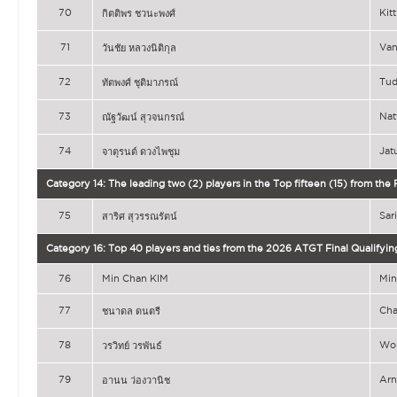
70
Ki
กิตติพร ชวนะพงศ์
71
Van
วันชัย หลวงนิติกุล
72
Tu
ทัตพงศ์ ชุติมาภรณ์
73
Na
ณัฐวัฒน์ สุวจนกรณ์
74
Ja
จาตุรนต์ ดวงไพชุม
Category 14: The leading two (2) players in the Top fifteen (15) from the
75
Sa
สาริศ สุวรรณรัตน์
Category 16: Top 40 players and ties from the 2026 ATGT Final Qualifyin
76
Min Chan KIM
Min
77
Ch
ชนาดล ดนตรี
78
Wo
วรวิทย์ วรพันธ์
79
Ar
อานน ว่องวานิช