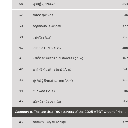
36
Suk
สุกษฎิ์ สุวรรณศรี
37
Ta
ธนัตถ์ บุตรแวว
38
Kri
กฤตลักษณ์ ระดารงค์
39
Ra
รชต วิณวัณฑ์
40
John STEMBRIDGE
Jo
41
Ja
ใจเด็ด พรหมสาขา ณ สกลนคร (Am)
42
Pa
พาลิศย์ ฉันทไกรวัฒน์ (Am)
43
Su
สุรพิชญ์ พิชยเสาวภาคย์ (Am)
44
Minwoo PARK
Mi
45
Nu
ณัฐดนัย เนื่องจากนิล
Category 9: The top sixty (60) players of the 2025 ATGT Order of Merit.
46
Ki
กิตติพงษ์ ไพฑูรย์เจริญสุข