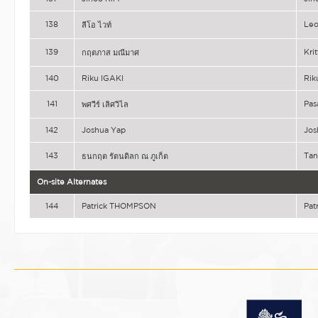
138
Le
ลีโอ ไวท์
139
Kri
กฤตภาส มณีมาศ
140
Riku IGAKI
Rik
141
Pas
พศวีร์ เลิศวิไล
142
Joshua Yap
Jos
143
Tan
ธนกฤต รัตนดิลก ณ ภูเก็ต
On-site Alternates
144
Patrick THOMPSON
Pat