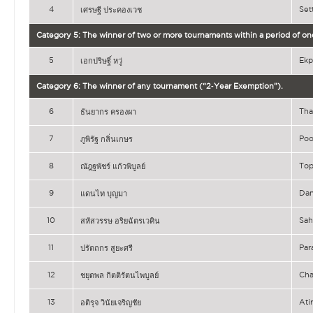
4
Se
เศรษฐี ประคองเวช
Category 5: The winner of two or more tournaments within a period of on
5
Ekp
เอกปริษฐิ์ หวู่
Category 6: The winner of any tournament (“2‐Year Exemption”).
6
Th
ธันยากร ครองผา
7
Poo
ภูพิรัฐ กลิ่นเกษร
8
To
ณัฎฐพัชร์ แก้วพิบูลย์
9
Da
แดนไท บุญมา
10
Sa
สหัสวรรษ อริยฉัตรเวคิน
11
Par
ปรัตถกร สูยะศรี
12
Ch
ชยุตพล กิตติรัตนไพบูลย์
13
At
อติรุจ วินัยเจริญชัย