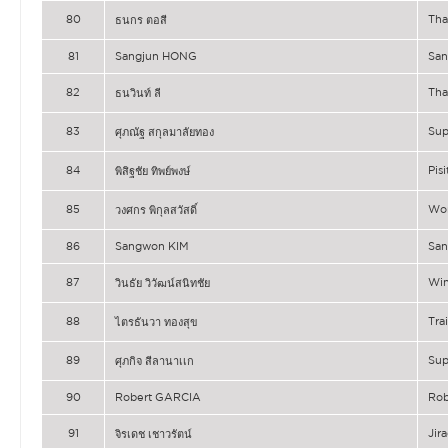
80
Tha
ธนกร ตอสี
81
Sangjun HONG
Sa
82
Tha
ธนวินท์ ลี
83
Su
ศุภณัฐ สกุลมาลัยทอง
84
Pis
พิสิฐชัย ทิพย์พงษ์
85
Wo
วงศกร พิกุลสวัสดิ์
86
Sangwon KIM
Sa
87
Wi
วินธัย วิวัฒน์สนิทชัย
88
Tr
ไตรธันวา ทองสุข
89
Su
ศุภกิจ สีลานาเเก
90
Robert GARCIA
Rob
91
Ji
จิรเดช เชาวรัตน์