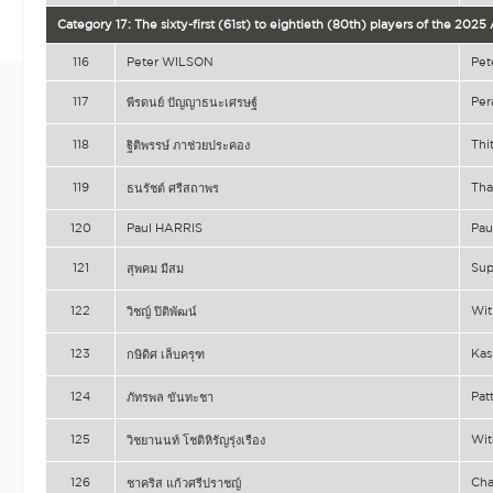
Category 17: The sixty-first (61st) to eightieth (80th) players of the 202
116
Peter WILSON
Pet
117
Pe
พีรดนย์ ปัญญาธนะเศรษฐ์
118
Th
ฐิติพรรษ์ ภาช่วยประคอง
119
Th
ธนรัชต์ ศรีสถาพร
120
Paul HARRIS
Pau
121
Su
สุพคม มีสม
122
Wit
วิชญ์ ปิติพัฒน์
123
Kas
กษิดิศ เล็บครุฑ
124
Pa
ภัทรพล ขันทะชา
125
Wi
วิชยานนท์ โชติหิรัญรุ่งเรือง
126
Cha
ชาคริส แก้วศรีปราชญ์