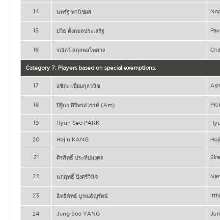
14
No
นพรัฐ พานิชผล
15
Pa
ปวิธ ตั้งกมลประเสริฐ
16
Ch
จณัตว์ สกุลพลไพศาล
Category 7: Players based on special exemptions.
17
As
อชิตะ เปี่ยมกุลวนิช
18
Pit
ปิฐิกร ศิริพรสวรรค์ (Am)
19
Hyun Seo PARK
Hy
20
Hojin KANG
Hoj
21
Si
ศิรสิทธิ์ ประทีปมงคล
22
Nar
นฤฤทธิ์ ปังศรีวินิจ
23
It
อิทธิพัทธ์ บูรณธัญรัตน์
24
Jung Soo YANG
Ju