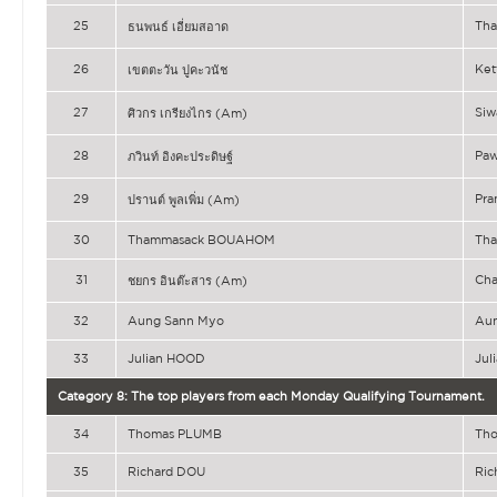
25
Th
ธนพนธ์ เอี่ยมสอาด
26
Ke
เขตตะวัน ปูคะวนัช
27
Siw
ศิวกร เกรียงไกร (Am)
28
Pa
ภวินท์ อิงคะประดิษฐ์
29
Pr
ปรานต์ พูลเพิ่ม (Am)
30
Thammasack BOUAHOM
Th
31
Cha
ชยกร อินต๊ะสาร (Am)
32
Aung Sann Myo
Au
33
Julian HOOD
Jul
Category 8: The top players from each Monday Qualifying Tournament.
34
Thomas PLUMB
Th
35
Richard DOU
Ric