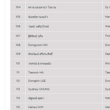
104
Sy
ทราย มอนทาน่า โลแวน
105
Na
นันทนัช กองแก้ว
106
Wa
วรุตม์ วงศ์รุ่งโรจน์
107
Thi
ฐิติพันธุ์ กุดั่น
108
Dongyoon OH
Do
109
Saj
สัจจวัฒน์ ศรีประสิทธิ์
110
Wo
วรสรณ์ สุวรรณพนัง
111
Taewon HA
Ta
112
Dongbin LEE
Don
113
Sydney CHUNG
Sy
114
Nat
ณัฐพงษ์ พุทธา
115
Haneul KIM
Han