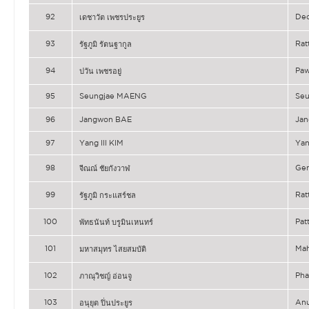
92
De
เดชาวัต เพชรประยูร
93
Ra
รัฐภูมิ รัตนฐากูล
94
Pa
ปวัน เพชรอยู่
95
Seungjae MAENG
Se
96
Jangwon BAE
Ja
97
Yang Ill KIM
Yan
98
Ge
จีณณ์ ชัยกังวาฬ
99
Ra
รัฐภูมิ กระแสร์ชล
100
Pa
พัทธนันท์ บรูมินเหนทร์
101
Ma
มหาสมุทร ไสยสมบัติ
102
Ph
ภาณุวิชญ์ อ่อนจู
103
An
อนุยุต ปิ่นประยูร