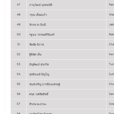
47
Pa
ภานุวัฒน์ บุลสมบัติ
48
Wa
วรุณ เอี่ยมแก้ว
49
Jak
จักรนาถ อินมี
50
Ra
รฐนน วรรณศรีจันทร์
51
Cha
ชัพชัย นิราช
52
Ke
ฐิติพัศ เล็ม
53
Tu
ธัญพัฒน์ สุขเกิด
54
Sut
สุทธินนท์ ปัญโญ
55
Ch
ชนม์เจริญ บารมีธนเศรษฐ์
56
Sar
ศรุต วงค์ชัยสิทธิ์
57
Sir
สิรภพ ยะปาละ
58
Do
ดลภัทรไชย นิยมชน