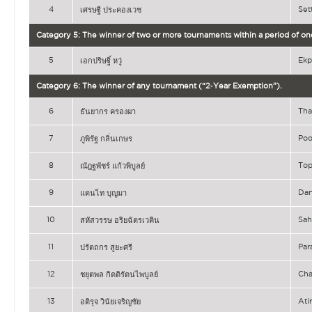
4
Se
เศรษฐี ประคองเวช
Category 5: The winner of two or more tournaments within a period of on
5
Ekp
เอกปริษฐิ์ หวู่
Category 6: The winner of any tournament (“2‐Year Exemption”).
6
Th
ธันยากร ครองผา
7
Poo
ภูพิรัฐ กลิ่นเกษร
8
To
ณัฎฐพัชร์ แก้วพิบูลย์
9
Da
แดนไท บุญมา
10
Sa
สหัสวรรษ อริยฉัตรเวคิน
11
Par
ปรัตถกร สูยะศรี
12
Ch
ชยุตพล กิตติรัตนไพบูลย์
13
At
อติรุจ วินัยเจริญชัย