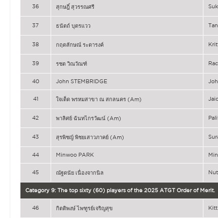
36
Suk
สุกษฎิ์ สุวรรณศรี
37
Ta
ธนัตถ์ บุตรแวว
38
Kri
กฤตลักษณ์ ระดารงค์
39
Ra
รชต วิณวัณฑ์
40
John STEMBRIDGE
Jo
41
Ja
ใจเด็ด พรหมสาขา ณ สกลนคร (Am)
42
Pa
พาลิศย์ ฉันทไกรวัฒน์ (Am)
43
Su
สุรพิชญ์ พิชยเสาวภาคย์ (Am)
44
Minwoo PARK
Mi
45
Nu
ณัฐดนัย เนื่องจากนิล
Category 9: The top sixty (60) players of the 2025 ATGT Order of Merit.
46
Ki
กิตติพงษ์ ไพฑูรย์เจริญสุข