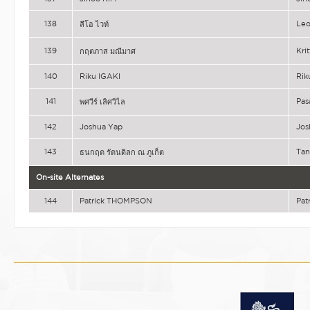
138
Le
ลีโอ ไวท์
139
Kri
กฤตภาส มณีมาศ
140
Riku IGAKI
Rik
141
Pas
พศวีร์ เลิศวิไล
142
Joshua Yap
Jos
143
Tan
ธนกฤต รัตนดิลก ณ ภูเก็ต
On-site Alternates
144
Patrick THOMPSON
Pat