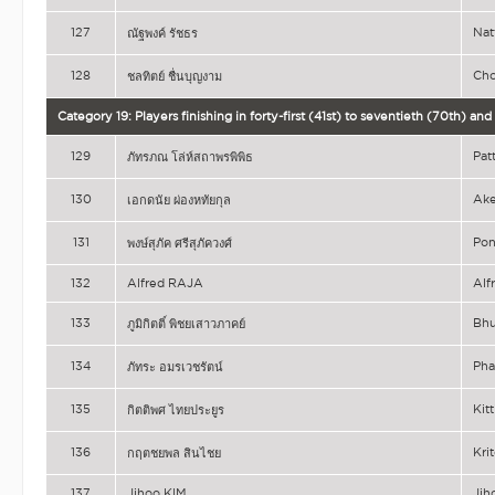
127
Na
ณัฐพงค์ รัชธร
128
Ch
ชลทิตย์ ชื่นบุญงาม
Category 19: Players finishing in forty-first (41st) to seventieth (70th) a
129
Pat
ภัทรภณ โล่ห์สถาพรพิพิธ
130
Ak
เอกดนัย ผ่องหทัยกุล
131
Po
พงษ์สุภัค ศรีสุภัควงศ์
132
Alfred RAJA
Alf
133
Bh
ภูมิกิตติ์ พิชยเสาวภาคย์
134
Ph
ภัทระ อมรเวชรัตน์
135
Kit
กิตติพศ ไทยประยูร
136
Kri
กฤตชยพล สินไชย
137
Jihoo KIM
Jih