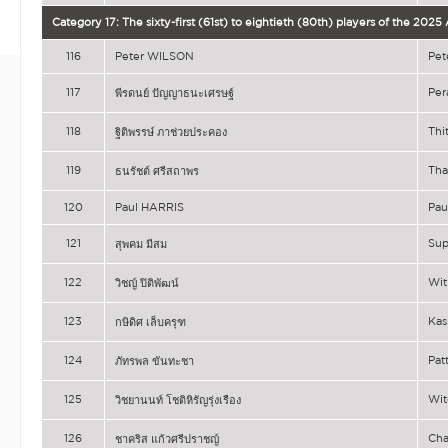
Category 17: The sixty-first (61st) to eightieth (80th) players of the 202
116
Peter WILSON
Pet
117
Pe
พีรดนย์ ปัญญาธนะเศรษฐ์
118
Th
ฐิติพรรษ์ ภาช่วยประคอง
119
Th
ธนรัชต์ ศรีสถาพร
120
Paul HARRIS
Pau
121
Su
สุพคม มีสม
122
Wit
วิชญ์ ปิติพัฒน์
123
Kas
กษิดิศ เล็บครุฑ
124
Pa
ภัทรพล ขันทะชา
125
Wi
วิชยานนท์ โชติหิรัญรุ่งเรือง
126
Cha
ชาคริส แก้วศรีปราชญ์