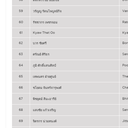
59
Va
วรัญญู รัตนไพบูลย์กิจ
60
Rat
รัชชากร เพชรจอม
61
Kyaw Thet Oo
Kya
62
Bor
บวร ชัยศรี
63
Sar
ศรัณย์ ศิริธร
64
Po
ภูมิ ศักดิ์แสนศิลป์
65
Th
เทพนคร ฝ่ายศูนย์
66
Ch
ชโยดม จันทร์จารุพงศ์
67
Bhi
พิชยุตม์ สิมะอารีย์
68
Sa
แสงชัย แก้วเจริญ
69
Ji
จิตรกร น่วมทนงค์