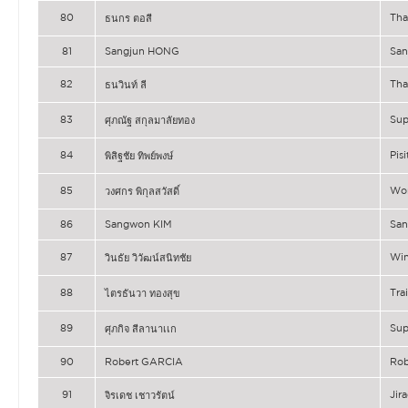
80
Tha
ธนกร ตอสี
81
Sangjun HONG
Sa
82
Tha
ธนวินท์ ลี
83
Su
ศุภณัฐ สกุลมาลัยทอง
84
Pis
พิสิฐชัย ทิพย์พงษ์
85
Wo
วงศกร พิกุลสวัสดิ์
86
Sangwon KIM
Sa
87
Wi
วินธัย วิวัฒน์สนิทชัย
88
Tr
ไตรธันวา ทองสุข
89
Su
ศุภกิจ สีลานาเเก
90
Robert GARCIA
Rob
91
Ji
จิรเดช เชาวรัตน์