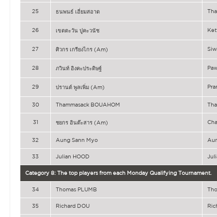
25
Th
ธนพนธ์ เอี่ยมสอาด
26
Ke
เขตตะวัน ปูคะวนัช
27
Siw
ศิวกร เกรียงไกร (Am)
28
Pa
ภวินท์ อิงคะประดิษฐ์
29
Pr
ปรานต์ พูลเพิ่ม (Am)
30
Thammasack BOUAHOM
Th
31
Cha
ชยกร อินต๊ะสาร (Am)
32
Aung Sann Myo
Au
33
Julian HOOD
Jul
Category 8: The top players from each Monday Qualifying Tournament.
34
Thomas PLUMB
Th
35
Richard DOU
Ric