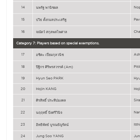
14
No
นพรัฐ พานิชผล
15
Pa
ปวิธ ตั้งกมลประเสริฐ
16
Ch
จณัตว์ สกุลพลไพศาล
Category 7: Players based on special exemptions.
17
As
อชิตะ เปี่ยมกุลวนิช
18
Pit
ปิฐิกร ศิริพรสวรรค์ (Am)
19
Hyun Seo PARK
Hy
20
Hojin KANG
Hoj
21
Si
ศิรสิทธิ์ ประทีปมงคล
22
Nar
นฤฤทธิ์ ปังศรีวินิจ
23
It
อิทธิพัทธ์ บูรณธัญรัตน์
24
Jung Soo YANG
Ju