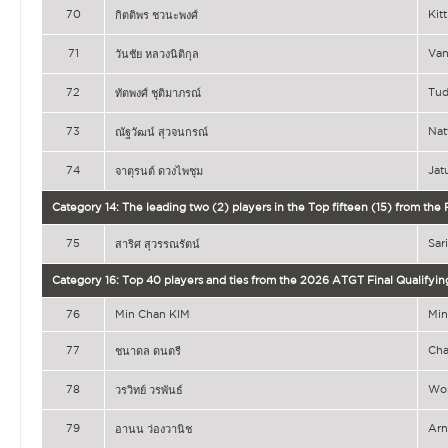
70
Ki
กิตติพร ชวนะพงศ์
71
Van
วันชัย หลวงนิติกุล
72
Tu
ทัตพงศ์ ชุติมาภรณ์
73
Na
ณัฐวัฒน์ สุวจนกรณ์
74
Ja
จาตุรนต์ ดวงไพชุม
Category 14: The leading two (2) players in the Top fifteen (15) from the
75
Sa
สาริศ สุวรรณรัตน์
Category 16: Top 40 players and ties from the 2026 ATGT Final Qualifyin
76
Min Chan KIM
Min
77
Ch
ชนาดล ดนตรี
78
Wo
วรวิทย์ วรพันธ์
79
Ar
อานน ว่องวานิช