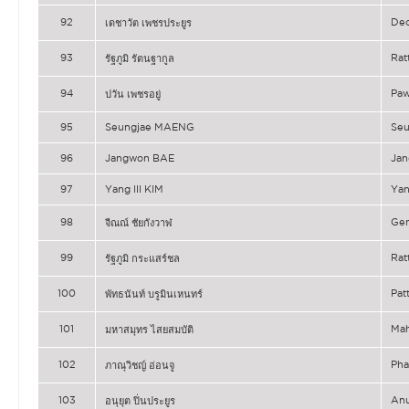
92
De
เดชาวัต เพชรประยูร
93
Ra
รัฐภูมิ รัตนฐากูล
94
Pa
ปวัน เพชรอยู่
95
Seungjae MAENG
Se
96
Jangwon BAE
Ja
97
Yang Ill KIM
Yan
98
Ge
จีณณ์ ชัยกังวาฬ
99
Ra
รัฐภูมิ กระแสร์ชล
100
Pa
พัทธนันท์ บรูมินเหนทร์
101
Ma
มหาสมุทร ไสยสมบัติ
102
Ph
ภาณุวิชญ์ อ่อนจู
103
An
อนุยุต ปิ่นประยูร