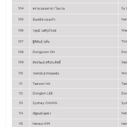
104
Sy
ทราย มอนทาน่า โลแวน
105
Na
นันทนัช กองแก้ว
106
Wa
วรุตม์ วงศ์รุ่งโรจน์
107
Thi
ฐิติพันธุ์ กุดั่น
108
Dongyoon OH
Do
109
Saj
สัจจวัฒน์ ศรีประสิทธิ์
110
Wo
วรสรณ์ สุวรรณพนัง
111
Taewon HA
Ta
112
Dongbin LEE
Don
113
Sydney CHUNG
Sy
114
Nat
ณัฐพงษ์ พุทธา
115
Haneul KIM
Han