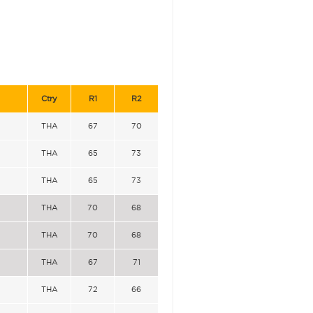
Ctry
R1
R2
THA
67
70
THA
65
73
THA
65
73
THA
70
68
THA
70
68
THA
67
71
THA
72
66