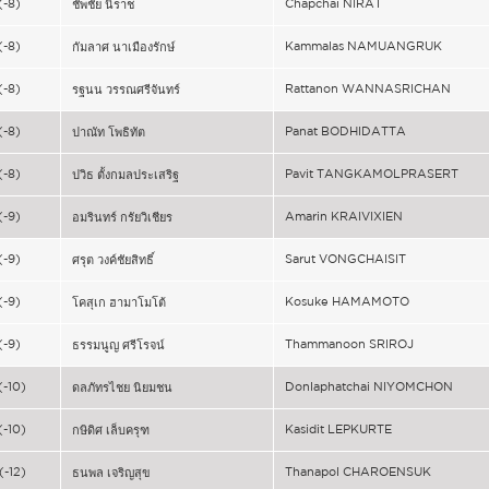
(-8)
Chapchai NIRAT
ชัพชัย นิราช
(-8)
Kammalas NAMUANGRUK
กัมลาศ นาเมืองรักษ์
(-8)
Rattanon WANNASRICHAN
รฐนน วรรณศรีจันทร์
(-8)
Panat BODHIDATTA
ปาณัท โพธิทัต
(-8)
Pavit TANGKAMOLPRASERT
ปวิธ ตั้งกมลประเสริฐ
(-9)
Amarin KRAIVIXIEN
อมรินทร์ กรัยวิเชียร
(-9)
Sarut VONGCHAISIT
ศรุต วงค์ชัยสิทธิ์
(-9)
Kosuke HAMAMOTO
โคสุเก ฮามาโมโต้
(-9)
Thammanoon SRIROJ
ธรรมนูญ ศรีโรจน์
(-10)
Donlaphatchai NIYOMCHON
ดลภัทรไชย นิยมชน
(-10)
Kasidit LEPKURTE
กษิดิศ เล็บครุฑ
(-12)
Thanapol CHAROENSUK
ธนพล เจริญสุข