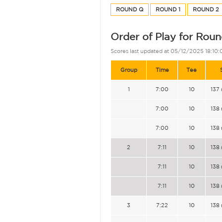
ROUND Q
ROUND 1
ROUND 2
Order of Play for Roun
Scores last updated at 05/12/2025 18:10:
Group
Time
Tee
1
7:00
10
137 
7:00
10
138 
7:00
10
138 
2
7:11
10
138 
7:11
10
138 
7:11
10
138 
3
7:22
10
138 