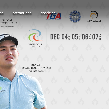
les
attractions
charities