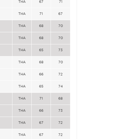
THA
67
71
THA
71
67
THA
68
70
THA
68
70
THA
65
73
THA
68
70
THA
66
72
THA
65
74
THA
71
68
THA
66
73
THA
67
72
THA
67
72