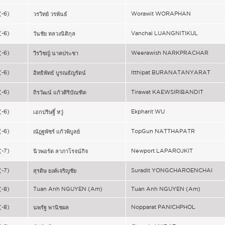
(-6)
Worawit WORAPHAN
วรวิทย์ วรพันธ์
(-6)
Vanchai LUANGNITIKUL
วันชัย หลวงนิติกุล
(-6)
Weerawish NARKPRACHAR
วีรวิชญ์ นาคประชา
(-6)
Itthipat BURANATANYARAT
อิทธิพัทธ์ บูรณธัญรัตน์
(-6)
Tirawat KAEWSIRIBANDIT
ถิรวัฒน์ แก้วศิริบัณฑิต
(-6)
Ekpharit WU
เอกปริษฐิ์ หวู่
(-6)
TopGun NATTHAPATR
ณัฎฐพัชร์ แก้วพิบูลย์
(-7)
Newport LAPAROJKIT
นิวพอร์ต ลาภาโรจน์กิจ
(-7)
Suradit YONGCHAROENCHAI
สุรดิษ ยงค์เจริญชัย
(-8)
Tuan Anh NGUYEN (Am)
Tuan Anh NGUYEN (Am)
(-8)
Nopparat PANICHPHOL
นพรัฐ พานิชผล