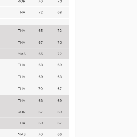
KOR
70
70
THA
72
68
THA
65
72
THA
67
70
MAS
65
72
THA
68
69
THA
69
68
THA
70
67
THA
68
69
KOR
67
69
THA
69
67
MAS
70
66