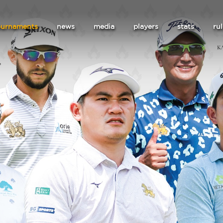
ournaments
news
media
players
stats
ru