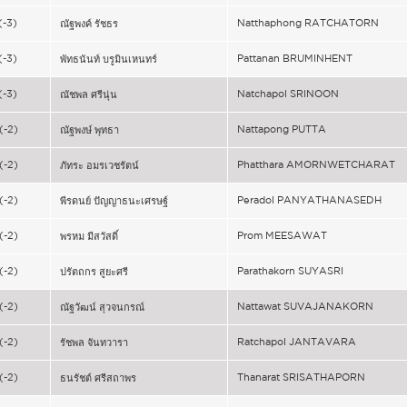
(-3)
Natthaphong RATCHATORN
ณัฐพงค์ รัชธร
(-3)
Pattanan BRUMINHENT
พัทธนันท์ บรูมินเหนทร์
(-3)
Natchapol SRINOON
ณัชพล ศรีนุ่น
(-2)
Nattapong PUTTA
ณัฐพงษ์ พุทธา
(-2)
Phatthara AMORNWETCHARAT
ภัทระ อมรเวชรัตน์
(-2)
Peradol PANYATHANASEDH
พีรดนย์ ปัญญาธนะเศรษฐ์
(-2)
Prom MEESAWAT
พรหม มีสวัสดิ์
(-2)
Parathakorn SUYASRI
ปรัตถกร สูยะศรี
(-2)
Nattawat SUVAJANAKORN
ณัฐวัฒน์ สุวจนกรณ์
(-2)
Ratchapol JANTAVARA
รัชพล จันทวารา
(-2)
Thanarat SRISATHAPORN
ธนรัชต์ ศรีสถาพร