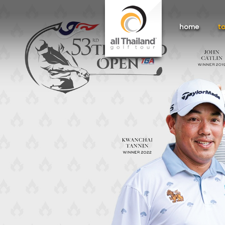
home
t