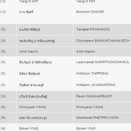
(-2)
Yang Ill KIM
Yang Ill KIM
(-2)
Borworn CHAISRI
บวร ชัยศรี
(-5)
Tanapat PICHAIKOOL
ธนภัทร พิชัยกุล
(-5)
Chonjarern BARAMITHANASETH
ชนม์เจริญ บารมีธนเศรษฐ์
(-5)
Amir Nazrin
Amir Nazrin
(-5)
Leennawat NUMPITUCKCHAIKUL
ลีนวัฒน์ นำพิทักษ์ชัยกุล
(-5)
Nitithorn THIPPONG
นิติธร ทิพย์พงษ์
(-5)
Kittiporn JAVANAPONG
กิตติพร ชวนะพงศ์
(-5)
Pawin INGKHAPRADIT
ภวินท์ อิงคะประดิษฐ์
(-6)
Minhyeok YANG
Minhyeok YANG
(-6)
Dechawat PHETPRAYOON
เดชาวัต เพชรประยูร
(-6)
Edven YING
Edven YING