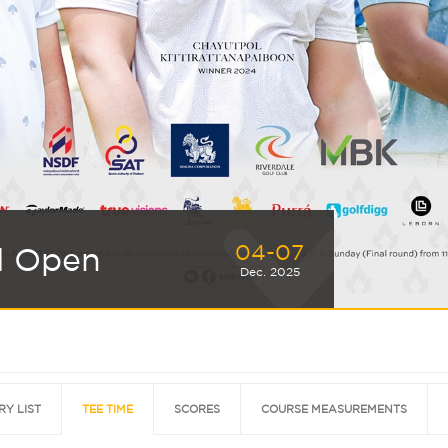
04-07
d Open
Dec. 2025
RY LIST
TEE TIME
SCORES
COURSE MEASUREMENTS