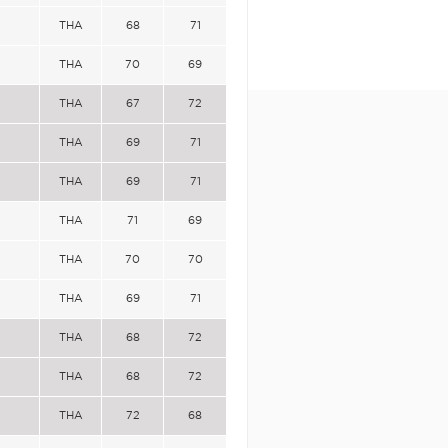
THA
68
71
THA
70
69
THA
67
72
THA
69
71
THA
69
71
THA
71
69
THA
70
70
THA
69
71
THA
68
72
THA
68
72
THA
72
68