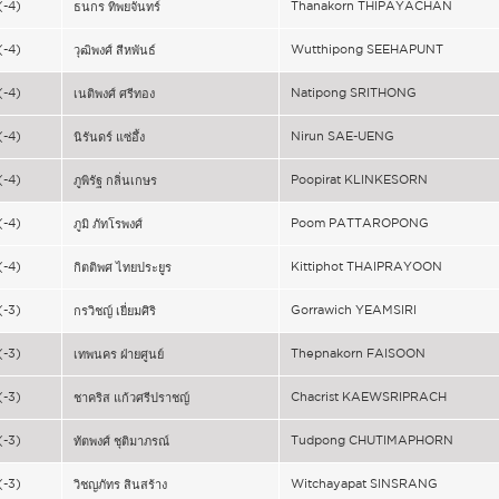
(-4)
Thanakorn THIPAYACHAN
ธนกร ทิพยจันทร์
(-4)
Wutthipong SEEHAPUNT
วุฒิพงศ์ สีหพันธ์
(-4)
Natipong SRITHONG
เนติพงศ์ ศรีทอง
(-4)
Nirun SAE-UENG
นิรันดร์ แซ่อึ้ง
(-4)
Poopirat KLINKESORN
ภูพิรัฐ กลิ่นเกษร
(-4)
Poom PATTAROPONG
ภูมิ ภัทโรพงศ์
(-4)
Kittiphot THAIPRAYOON
กิตติพศ ไทยประยูร
(-3)
Gorrawich YEAMSIRI
กรวิชญ์ เยี่ยมศิริ
(-3)
Thepnakorn FAISOON
เทพนคร ฝ่ายศูนย์
(-3)
Chacrist KAEWSRIPRACH
ชาคริส แก้วศรีปราชญ์
(-3)
Tudpong CHUTIMAPHORN
ทัตพงศ์ ชุติมาภรณ์
(-3)
Witchayapat SINSRANG
วิชญภัทร สินสร้าง