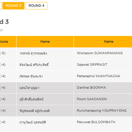
ROUND 3
ROUND 4
d 3
07
Score
Name
Name
(-5)
Worrasorn SUWANPANANG
วรสรณ์ สุวรรณพนัง
(-4)
Sajawat SRIPRASIT
สัจจวัฒน์ ศรีประสิทธิ์
(-4)
Pattaraphol KHANTHACHA
ภัทรพล ขันทะชา
(-4)
Danthai BOONMA
แดนไท บุญมา
(-4)
Poom SAKSANSIN
ภูมิ ศักดิ์แสนศิลป์
(-4)
Runchanapong YOUPRAYONG
รัญชนพงศ์ อยู่ประยงค์
(-4)
Panuwat BULSOMBATH
ภานุวัฒน์ บุลสมบัติ