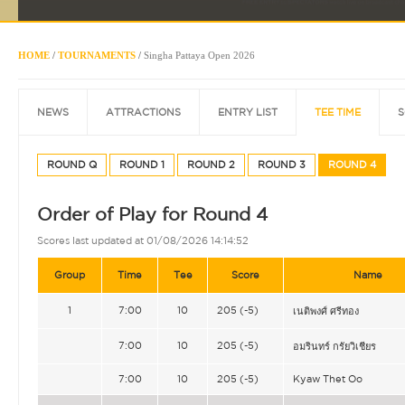
HOME
/
TOURNAMENTS
/
Singha Pattaya Open 2026
NEWS
ATTRACTIONS
ENTRY LIST
TEE TIME
S
ROUND Q
ROUND 1
ROUND 2
ROUND 3
ROUND 4
Order of Play for Round 4
Scores last updated at 01/08/2026 14:14:52
Group
Time
Tee
Score
Name
1
7:00
10
205 (-5)
เนติพงศ์ ศรีทอง
7:00
10
205 (-5)
อมรินทร์ กรัยวิเชียร
7:00
10
205 (-5)
Kyaw Thet Oo