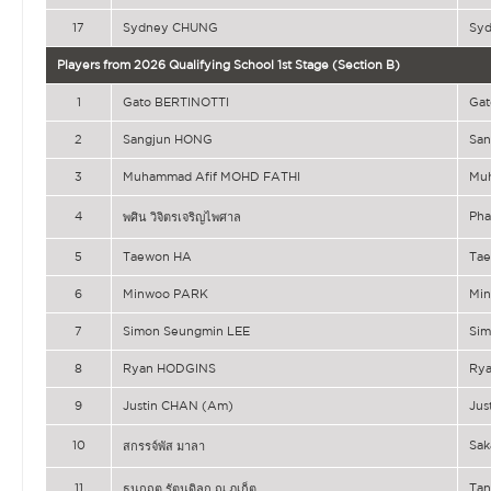
17
Sydney CHUNG
Sy
Players from 2026 Qualifying School 1st Stage (Section B)
1
Gato BERTINOTTI
Gat
2
Sangjun HONG
Sa
3
Muhammad Afif MOHD FATHI
Mu
4
Ph
พศิน วิจิตรเจริญไพศาล
5
Taewon HA
Ta
6
Minwoo PARK
Mi
7
Simon Seungmin LEE
Sim
8
Ryan HODGINS
Ry
9
Justin CHAN (Am)
Jus
10
Sa
สกรรจ์พัส มาลา
11
Tan
ธนกฤต รัตนดิลก ณ ภูเก็ต