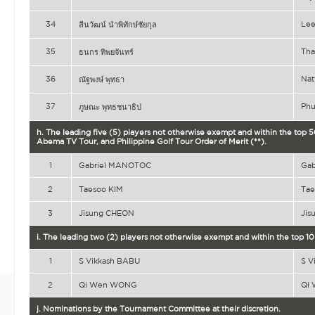
34
Le
ลีนวัฒน์ นำพิทักษ์ชัยกุล
35
Th
ธนกร ทิพยจันทร์
36
Nat
ณัฐพงษ์ พุทธา
37
Ph
ภูษณะ พุทธชนาธิป
h. The leading five (5) players not otherwise exempt and within the to
Abema TV Tour, and Philippine Golf Tour Order of Merit (**).
1
Gabriel MANOTOC
Ga
2
Taesoo KIM
Tae
3
Jisung CHEON
Jis
i. The leading two (2) players not otherwise exempt and within the top 10
1
S Vikkash BABU
S V
2
Qi Wen WONG
Qi
j. Nominations by the Tournament Committee at their discretion.