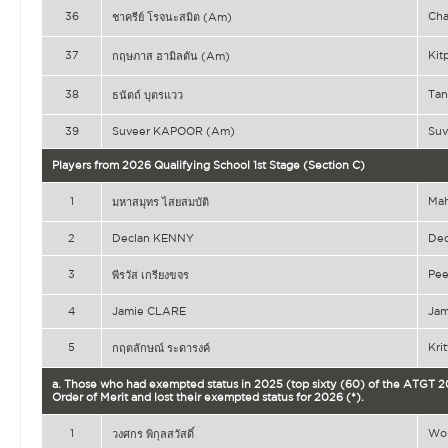
36
Ch
ชาครีย์ โรจนะสมิต (Am)
37
Kit
กฤษภาส ฮามิลตัน (Am)
38
Ta
ธนัตถ์ บุตรแวว
39
Suveer KAPOOR (Am)
Su
Players from 2026 Qualifying School 1st Stage (Section C)
1
Ma
มหาสมุทร ไสยสมบัติ
2
Declan KENNY
De
3
Pe
พีรวัส เกรียงขจร
4
Jamie CLARE
Ja
5
Kri
กฤตลักษณ์ ระดารงค์
a. Those who had exempted status in 2025 (top sixty (60) of the ATGT 202
Order of Merit and lost their exempted status for 2026 (*).
1
Wo
วงศกร พิกุลสวัสดิ์