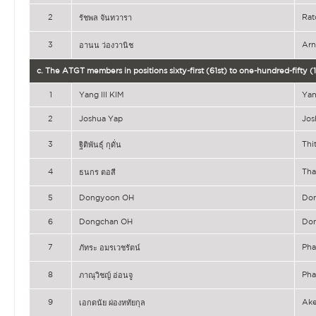
2
Ra
รัชพล จันทวารา
3
Ar
อานน ว่องวานิช
c. The ATGT members in positions sixty-first (61st) to one-hundred-fifty 
1
Yang Ill KIM
Yan
2
Joshua Yap
Jos
3
Thi
ฐิติพันธุ์ กุดั่น
4
Tha
ธนกร ตอสี
5
Dongyoon OH
Do
6
Dongchan OH
Do
7
Ph
ภัทระ อมรเวชรัตน์
8
Ph
ภาณุวิชญ์ อ่อนจู
9
Ak
เอกดนัย ผ่องหทัยกุล