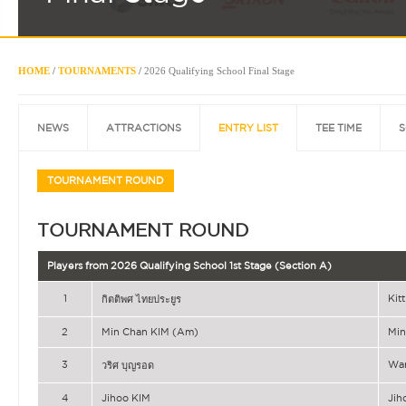
HOME
/
TOURNAMENTS
/
2026 Qualifying School Final Stage
NEWS
ATTRACTIONS
ENTRY LIST
TEE TIME
S
TOURNAMENT ROUND
TOURNAMENT ROUND
Players from 2026 Qualifying School 1st Stage (Section A)
1
Kit
กิตติพศ ไทยประยูร
2
Min Chan KIM (Am)
Min
3
Wa
วริศ บุญรอด
4
Jihoo KIM
Jih