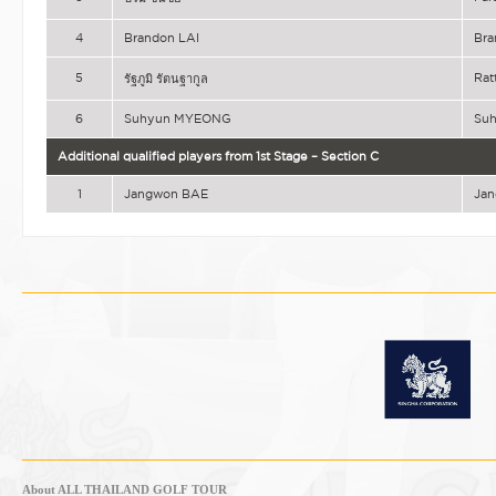
4
Brandon LAI
Bra
5
Ra
รัฐภูมิ รัตนฐากูล
6
Suhyun MYEONG
Su
Additional qualified players from 1st Stage – Section C
1
Jangwon BAE
Ja
About ALL THAILAND GOLF TOUR