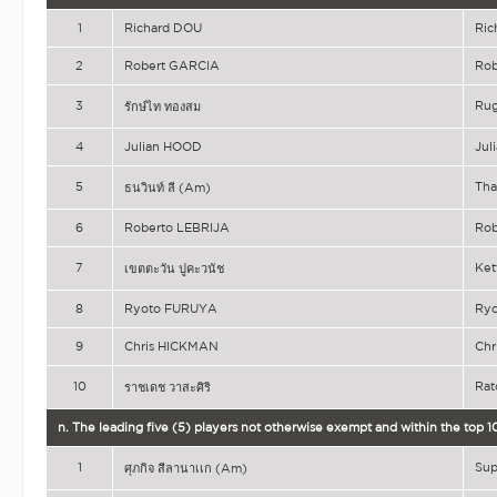
1
Richard DOU
Ric
2
Robert GARCIA
Rob
3
Ru
รักษ์ไท ทองสม
4
Julian HOOD
Jul
5
Tha
ธนวินท์ ลี (Am)
6
Roberto LEBRIJA
Rob
7
Ke
เขตตะวัน ปูคะวนัช
8
Ryoto FURUYA
Ry
9
Chris HICKMAN
Chr
10
Rat
ราชเดช วาสะศิริ
n. The leading five (5) players not otherwise exempt and within the top
1
Su
ศุภกิจ สีลานาเเก (Am)