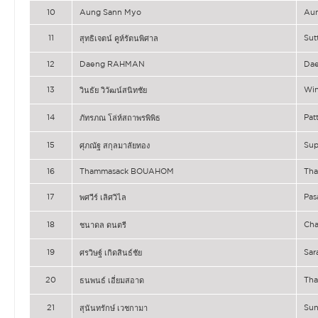
10
Aung Sann Myo
Au
11
Su
สุทธิเจตน์ คูห์รัตนพิศาล
12
Daeng RAHMAN
Da
13
Wi
วินธัย วิวัฒน์สนิทชัย
14
Pat
ภัทรภณ โล่ห์สถาพรพิพิธ
15
Su
ศุภณัฐ สกุลมาลัยทอง
16
Thammasack BOUAHOM
Th
17
Pas
พศวีร์ เลิศวิไล
18
Ch
ชนาดล ดนตรี
19
Sar
ศรวิษฐ์ เกิดสินธ์ชัย
20
Th
ธนพนธ์ เอี่ยมสอาด
21
Su
สุนันทรักษ์ เวชกามา