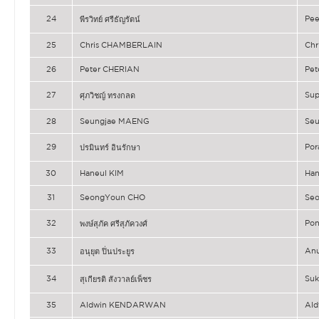
24
Pee
พีรวิทย์ ศรีธัญรัตน์
25
Chris CHAMBERLAIN
Ch
26
Peter CHERIAN
Pet
27
Su
ศุภวิชญ์ ทรงกลด
28
Seungjae MAENG
Se
29
Por
ปรมินทร์ อินรักษา
30
Haneul KIM
Han
31
SeongYoun CHO
Se
32
Po
พงษ์สุภัค ศรีสุภัควงศ์
33
An
อนุยุต ปิ่นประยูร
34
Su
สุเกียรติ สังวาลย์เพ็ชร
35
Aldwin KENDARWAN
Al