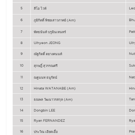
5
Le
ลีโอ ไวท์
6
Bh
ภูมิกิตติ์ พิชยเสาวภาคย์ (Am)
7
Pa
พัทธนันท์ บรูมินเหนทร์
8
Uihyeon JEONG
Ui
9
Nu
ณัฐกิตติ์ ตยางคนนท์
10
Suk
สุกษฎิ์ สุวรรณศรี
11
Na
ณฐนนท ธนูรัตน์
12
Hinata WATANABE (Am)
Hi
13
Ta
ธณพล วัฒนาวรสกุล (Am)
14
Dongbin LEE
Don
15
Ryan FERNANDEZ
Ry
16
Pra
ประวิณ เอียดเอื้อ