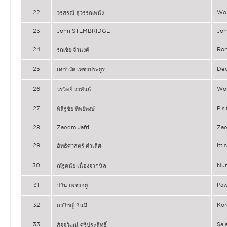
22
Wo
วรสรณ์ สุวรรณพนัง
23
John STEMBRIDGE
Jo
24
Ro
รณชัย จำนงค์
25
De
เดชาวัต เพชรประยูร
26
Wo
วรวิทย์ วรพันธ์
27
Pis
พิสิฐชัย ทิพย์พงษ์
28
Zaeem Jafri
Zae
29
Itt
อิทธิศาสตร์ ดำเลิศ
30
Nu
ณัฐดนัย เนื่องจากนิล
31
Pa
ปวัน เพชรอยู่
32
Kor
กรวิชญ์ อินมี
33
Saj
สัจจวัฒน์ ศรีประสิทธิ์