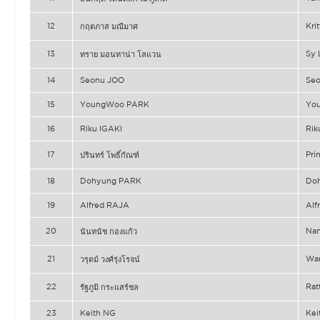
12
Kri
กฤตภาส มณีมาศ
13
Sy
ทราย มอนทาน่า โลแวน
14
Seonu JOO
Se
15
YoungWoo PARK
Yo
16
Riku IGAKI
Rik
17
Pr
ปรินทร์ โพธิ์กัณฑ์
18
Dohyung PARK
Do
19
Alfred RAJA
Alf
20
Na
นันทนัช กองแก้ว
21
Wa
วรุตม์ วงศ์รุ่งโรจน์
22
Ra
รัฐภูมิ กระแสร์ชล
23
Keith NG
Kei