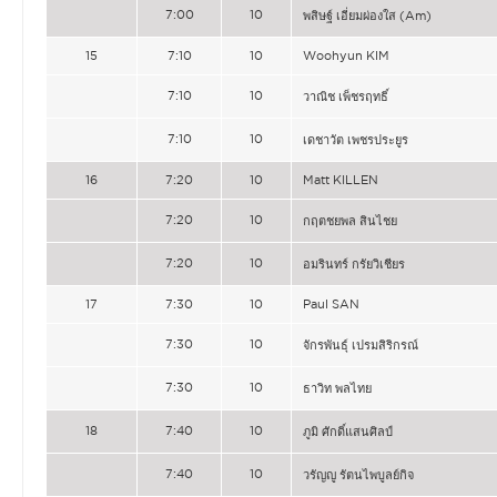
7:00
10
พสิษฐ์ เอี่ยมผ่องใส (Am)
15
7:10
10
Woohyun KIM
7:10
10
วาณิช เพ็ชรฤทธิ์
7:10
10
เดชาวัต เพชรประยูร
16
7:20
10
Matt KILLEN
7:20
10
กฤตชยพล สินไชย
7:20
10
อมรินทร์ กรัยวิเชียร
17
7:30
10
Paul SAN
7:30
10
จักรพันธุ์ เปรมสิริกรณ์
7:30
10
ธาวิท พลไทย
18
7:40
10
ภูมิ ศักดิ์แสนศิลป์
7:40
10
วรัญญู รัตนไพบูลย์กิจ