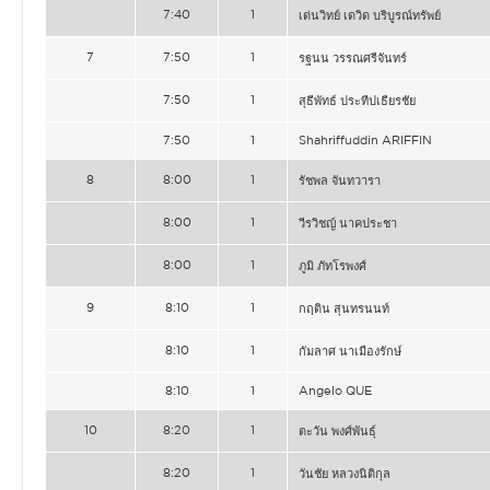
7:40
1
เด่นวิทย์ เดวิด บริบูรณ์ทรัพย์
7
7:50
1
รฐนน วรรณศรีจันทร์
7:50
1
สุธีพัทธ์ ประทีปเธียรชัย
7:50
1
Shahriffuddin ARIFFIN
8
8:00
1
รัชพล จันทวารา
8:00
1
วีรวิชญ์ นาคประชา
8:00
1
ภูมิ ภัทโรพงศ์
9
8:10
1
กฤติน สุนทรนนท์
8:10
1
กัมลาศ นาเมืองรักษ์
8:10
1
Angelo QUE
10
8:20
1
ตะวัน พงศ์พันธุ์
8:20
1
วันชัย หลวงนิติกุล