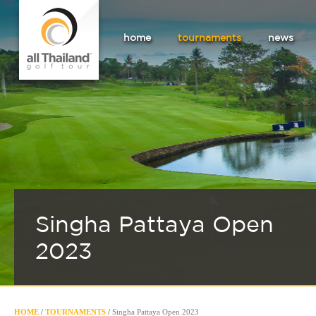
home
tournaments
news
Singha Pattaya Open
2023
HOME
/
TOURNAMENTS
/
Singha Pattaya Open 2023