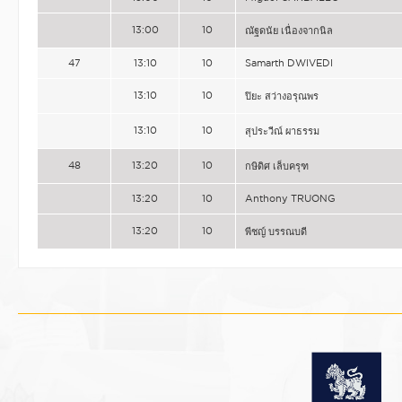
13:00
10
ณัฐดนัย เนื่องจากนิล
47
13:10
10
Samarth DWIVEDI
13:10
10
ปิยะ สว่างอรุณพร
13:10
10
สุประวีณ์ ผาธรรม
48
13:20
10
กษิดิศ เล็บครุฑ
13:20
10
Anthony TRUONG
13:20
10
พีชญ์ บรรณบดี