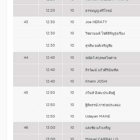
12:20
10
ธรรมนูญ ศรีโรจน์
43
12:30
10
Joe HERATY
12:30
10
วิชยานนท์ โชติหิรัญรุ่งเรือง
12:30
10
สุรดิษ ยงค์เจริญชัย
44
12:40
10
จณัตว์ สกุลพลไพศาล
12:40
10
ถิรวัฒน์ แก้วศิริบัณฑิต
12:40
10
Khalin JOSHI
45
12:50
10
ภวินท์ อิงคะประดิษฐ์
12:50
10
ฐิติพรรษ์ ภาช่วยประคอง
12:50
10
Udayan MANE
46
13:00
10
แสงชัย แก้วเจริญ
13:00
10
Miguel CARBALLO