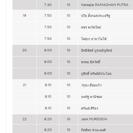
7:40
10
Naraajie RAMADHAN PUTRA
19
7:50
10
ปวิธ ตั้งกมลประเสริฐ
7:50
10
พชร คงวัดใหม่
7:50
10
โคสุเก ฮามาโมโต้
20
8:00
10
อิทธิพัทธ์ บูรณธัญรัตน์
8:00
10
พรหม มีสวัสดิ์
8:00
10
ภูสิทธิ์ ทรัพย์อัประไมย
21
8:10
10
วรุณ เอี่ยมแก้ว
8:10
10
นพรัฐ พานิชผล
8:10
10
ศรัณย์ ศิริธร
22
8:20
10
Jack MURDOCH
8:20
10
กิตติพร ชวนะพงศ์