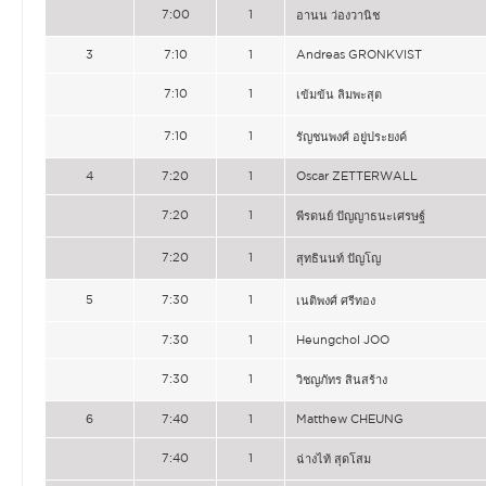
7:00
1
อานน ว่องวานิช
3
7:10
1
Andreas GRONKVIST
7:10
1
เข้มข้น ลิมพะสุต
7:10
1
รัญชนพงศ์ อยู่ประยงค์
4
7:20
1
Oscar ZETTERWALL
7:20
1
พีรดนย์ ปัญญาธนะเศรษฐ์
7:20
1
สุทธินนท์ ปัญโญ
5
7:30
1
เนติพงศ์ ศรีทอง
7:30
1
Heungchol JOO
7:30
1
วิชญภัทร สินสร้าง
6
7:40
1
Matthew CHEUNG
7:40
1
ฉ่างไท้ สุดโสม