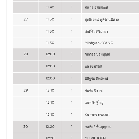
11:40
1
ภันกร อุทัยพัฒน์
27
11:50
1
สุทธิเจตน์ คูห์รัตนพิศาล
11:50
1
ศักดิ์ชัย ศิริมายา
11:50
1
Minhyeok YANG
28
12:00
1
กิตติธีร์ ป้อมบุญมี
12:00
1
พล เขมรัตน์
12:00
1
พิสิฐชัย ทิพย์พงษ์
29
12:10
1
ชัพชัย นิราช
12:10
1
เอกปริษฐิ์ หวู่
12:10
1
ธันยากร ครองผา
30
12:20
1
ชลทิตย์ ชื่นบุญงาม
12:20
1
MJ VILJOEN