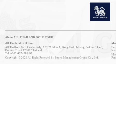
About ALL THAILAND GOLF TOUR
All Thailand Golf Tour
Mem
All Thailand Golf Center Bldg, 123/21 Moo 1, Bang Kadi, Muang Pathum Thani,
Entr
Pathum Thani 12000 Thailand
Nan
Tel: +662 6674794-97
Mem
Copyright © 2026 All Right Reserved by Sports Management Group Co., Ltd.
Pen