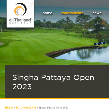
home
tournaments
news
Singha Pattaya Open
2023
HOME
/
TOURNAMENTS
/
Singha Pattaya Open 2023