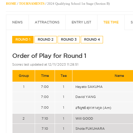
HOME
/
TOURNAMENTS
/
2024 Qualifying School 1st Stage (Section B)
NEWS
ATTRACTIONS
ENTRY LIST
TEE TIME
S
ROUND 1
ROUND 2
ROUND 3
ROUND 4
Order of Play for Round 1
Scores last updated at 12/11/2023 11:28:51
Group
Time
Tee
Name
1
7:00
1
Hayato SAKUMA
7:00
1
David YANG
7:00
1
อริญชย์ ศุภวรางกูล (Am)
2
7:10
1
Will GOOD
7:10
1
Shota FUKUHARA