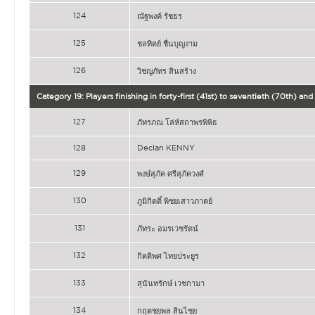
124
ณัฐพงค์ รัชธร
125
ชลทิตย์ ชื่นบุญงาม
126
วิชญภัทร สินสร้าง
Category 19: Players finishing in forty-first (41st) to seventieth (70th) a
127
ภัทรภณ โล่ห์สถาพรพิพิธ
128
Declan KENNY
129
พงษ์สุภัค ศรีสุภัควงศ์
130
ภูมิกิตติ์ พิชยเสาวภาคย์
131
ภัทระ อมรเวชรัตน์
132
กิตติพศ ไทยประยูร
133
สุนันทรักษ์ เวชกามา
134
กฤตชยพล สินไชย