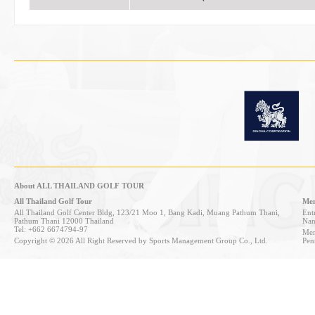
About ALL THAILAND GOLF TOUR
All Thailand Golf Tour
Mem
All Thailand Golf Center Bldg, 123/21 Moo 1, Bang Kadi, Muang Pathum Thani,
Entr
Pathum Thani 12000 Thailand
Nan
Tel: +662 6674794-97
Mem
Copyright © 2026 All Right Reserved by Sports Management Group Co., Ltd.
Pen