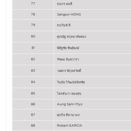
77
ธนกร ตอสี
78
Sangjun HONG
79
ธนวินท์ ลี
80
ศุภณัฐ สกุลมาลัยทอง
81
พิสิฐชัย ทิพย์พงษ์
82
รัชพล จันทวารา
83
วงศกร พิกุลสวัสดิ์
84
วินธัย วิวัฒน์สนิทชัย
85
ไตรธันวา ทองสุข
86
Aung Sann Myo
87
ศุภกิจ สีลานาแก
88
Robert GARCIA