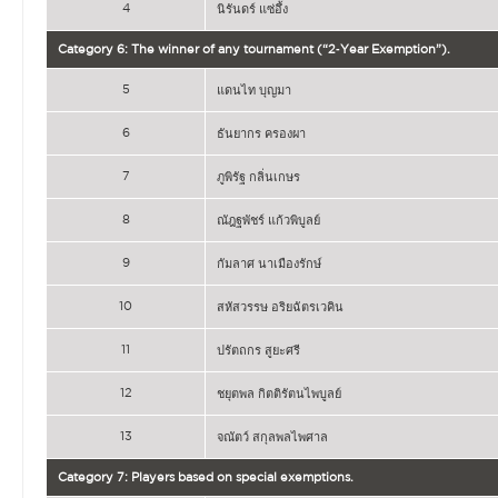
4
นิรันดร์ แซ่อึ้ง
Category 6: The winner of any tournament (“2‐Year Exemption”).
5
แดนไท บุญมา
6
ธันยากร ครองผา
7
ภูพิรัฐ กลิ่นเกษร
8
ณัฎฐพัชร์ แก้วพิบูลย์
9
กัมลาศ นาเมืองรักษ์
10
สหัสวรรษ อริยฉัตรเวคิน
11
ปรัตถกร สูยะศรี
12
ชยุตพล กิตติรัตนไพบูลย์
13
จณัตว์ สกุลพลไพศาล
Category 7: Players based on special exemptions.