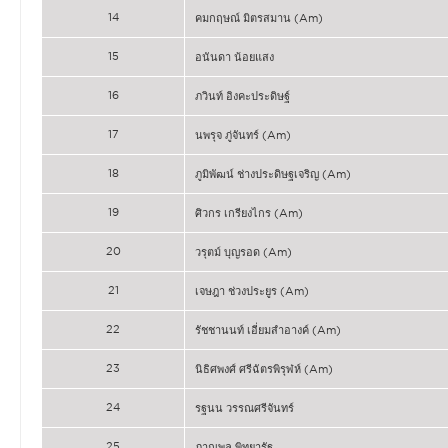
14
คมกฤษณ์ มิตรสมาน (Am)
15
อนันดา น้อยแสง
16
ภวินท์ อิงคะประดิษฐ์
17
นพรุจ ภู่จันทร์ (Am)
18
ภูมิพัฒน์ ช่างประดิษฐเจริญ (Am)
19
ศิวกร เกรียงไกร (Am)
20
วรุตม์ บุญรอด (Am)
21
เจษฎา ช่วงประยูร (Am)
22
รัชชานนท์ เอี่ยมสำอางค์ (Am)
23
นิธิศพงศ์ ศรีฉัตรพิรุฬห์ (Am)
24
รฐนน วรรณศรีจันทร์
25
ภาณุพล พิทยารัฐ