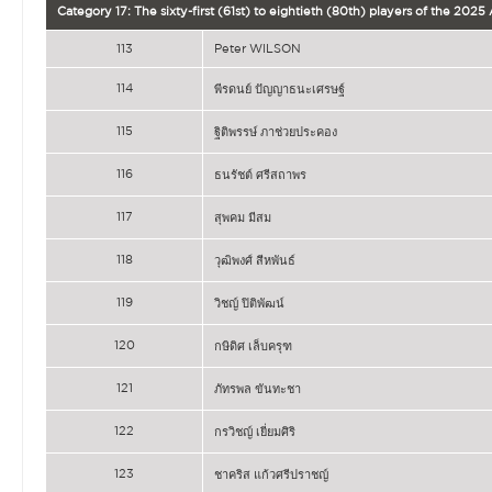
Category 17: The sixty-first (61st) to eightieth (80th) players of the 202
113
Peter WILSON
114
พีรดนย์ ปัญญาธนะเศรษฐ์
115
ฐิติพรรษ์ ภาช่วยประคอง
116
ธนรัชต์ ศรีสถาพร
117
สุพคม มีสม
118
วุฒิพงศ์ สีหพันธ์
119
วิชญ์ ปิติพัฒน์
120
กษิดิศ เล็บครุฑ
121
ภัทรพล ขันทะชา
122
กรวิชญ์ เยี่ยมศิริ
123
ชาคริส แก้วศรีปราชญ์