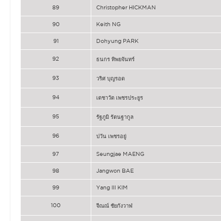
89
Christopher HICKMAN
90
Keith NG
91
Dohyung PARK
92
ธนกร ทิพยจันทร์
93
วริศ บุญรอด
94
เดชาวัต เพชรประยูร
95
รัฐภูมิ รัตนฐากูล
96
ปวัน เพชรอยู่
97
Seungjae MAENG
98
Jangwon BAE
99
Yang Ill KIM
100
จีณณ์ ชัยกังวาฬ