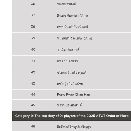
36
รณชัย จำนงค์
37
ศิรเดช จันทร์หา (Am)
38
เทพบดินทร์ อัมรนันทน์
39
นนทภัทร วีระเตชะ (Am)
40
วาณิช เพ็ชรฤทธิ์
41
ธนัตถ์ บุตรแวว
42
ชโยดม จันทร์จารุพงศ์
43
ศรวิษฐ์ เกิดสินธ์ชัย
44
Pone Pyae Chan Han
45
นาวา ประสพสันติ์
Category 9: The top sixty (60) players of the 2025 ATGT Order of Merit.
46
กิตติพงษ์ ไพฑูรย์เจริญสุข