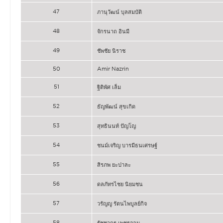
47
ภานุวัฒน์ บุลสมบัติ
48
จักรนาถ อินมี
49
ชัพชัย นิราช
50
Amir Nazrin
51
ฐิติพัศ เล็ม
52
ธัญพัฒน์ สุขเกิด
53
สุทธินนท์ ปัญโญ
54
ชนม์เจริญ บารมีธนเศรษฐ์
55
สิรภพ ยะปาละ
56
ดลภัทรไชย นิยมชน
57
วรัญญู รัตนไพบูลย์กิจ
58
รัชชากร เพชรจอม