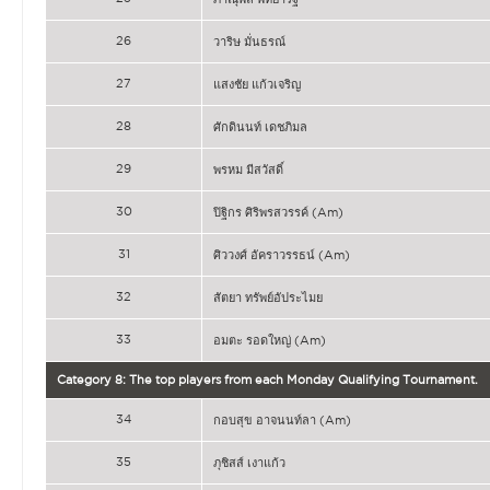
26
วาริษ มั่นธรณ์
27
แสงชัย แก้วเจริญ
28
ศักดินนท์ เดชภิมล
29
พรหม มีสวัสดิ์
30
ปิฐิกร ศิริพรสวรรค์ (Am)
31
ศิววงศ์ อัคราวรรธน์ (Am)
32
สัตยา ทรัพย์อัประไมย
33
อมตะ รอดใหญ่ (Am)
Category 8: The top players from each Monday Qualifying Tournament.
34
กอบสุข อาจนนท์ลา (Am)
35
ภุชิสส์ เงาแก้ว