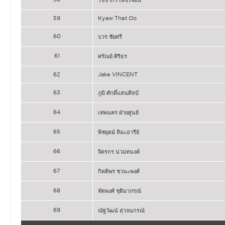
59
Kyaw Thet Oo
60
บวร ชัยศรี
61
ศรัณย์ ศิริธร
62
Jake VINCENT
63
ภูมิ ศักดิ์แสนศิลป์
64
เทพนคร ฝ่ายศูนย์
65
พิชยุตม์ สิมะอารีย์
66
จิตรกร น่วมทนงค์
67
กิตติพร ชวนะพงศ์
68
ทัตพงศ์ ชุติมาภรณ์
69
ณัฐวัฒน์ สุวจนกรณ์