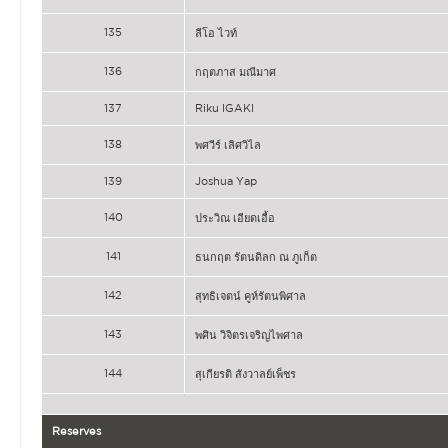
135
ลีโอ ไวท์
136
กฤตภาส มณีมาศ
137
Riku IGAKI
138
พศวีร์ เลิศวิไล
139
Joshua Yap
140
ประวิณ เอียดเอื้อ
141
ธนกฤต รัตนดิลก ณ ภูเก็ต
142
สุทธิเจตน์ คูห์รัตนพิศาล
143
พศิน วิจิตรเจริญไพศาล
144
สุเกียรติ สังวาลย์เพ็ชร
Reserves