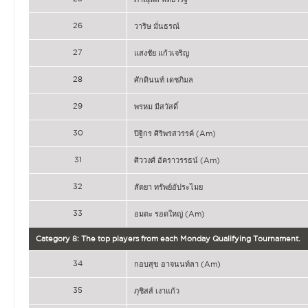
26
วาริษ มั่นธรณ์
27
แสงชัย แก้วเจริญ
28
ศักดินนท์ เดชภิมล
29
พรหม มีสวัสดิ์
30
ปิฐิกร ศิริพรสวรรค์ (Am)
31
ศิววงศ์ อัคราวรรธน์ (Am)
32
สัตยา ทรัพย์อัประไมย
33
อมตะ รอดใหญ่ (Am)
Category 8: The top players from each Monday Qualifying Tournament.
34
กอบสุข อาจนนท์ลา (Am)
35
ภุชิสส์ เงาแก้ว