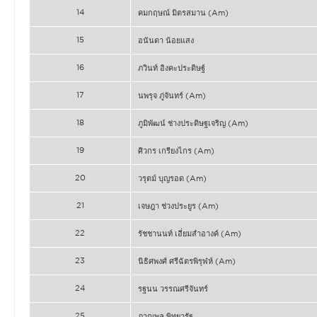
14
คมกฤษณ์ มิตรสมาน (Am)
15
อนันดา น้อยแสง
16
ภวินท์ อิงคะประดิษฐ์
17
นพรุจ ภู่จันทร์ (Am)
18
ภูมิพัฒน์ ช่างประดิษฐเจริญ (Am)
19
ศิวกร เกรียงไกร (Am)
20
วรุตม์ บุญรอด (Am)
21
เจษฎา ช่วงประยูร (Am)
22
รัชชานนท์ เอี่ยมสำอางค์ (Am)
23
นิธิศพงศ์ ศรีฉัตรพิรุฬห์ (Am)
24
รฐนน วรรณศรีจันทร์
25
ภาณุพล พิทยารัฐ