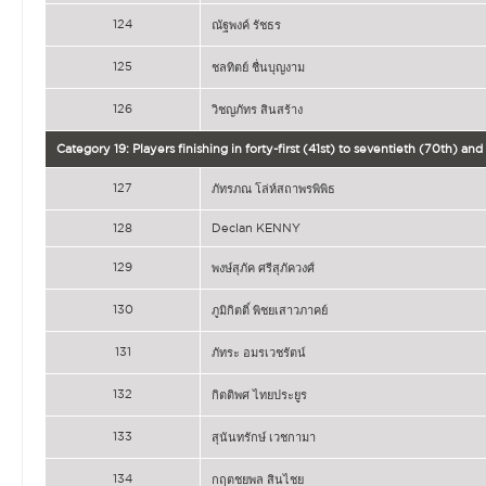
124
ณัฐพงค์ รัชธร
125
ชลทิตย์ ชื่นบุญงาม
126
วิชญภัทร สินสร้าง
Category 19: Players finishing in forty-first (41st) to seventieth (70th) a
127
ภัทรภณ โล่ห์สถาพรพิพิธ
128
Declan KENNY
129
พงษ์สุภัค ศรีสุภัควงศ์
130
ภูมิกิตติ์ พิชยเสาวภาคย์
131
ภัทระ อมรเวชรัตน์
132
กิตติพศ ไทยประยูร
133
สุนันทรักษ์ เวชกามา
134
กฤตชยพล สินไชย