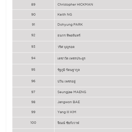
89
Christopher HICKMAN
90
Keith NG
91
Dohyung PARK
92
ธนกร ทิพยจันทร์
93
วริศ บุญรอด
94
เดชาวัต เพชรประยูร
95
รัฐภูมิ รัตนฐากูล
96
ปวัน เพชรอยู่
97
Seungjae MAENG
98
Jangwon BAE
99
Yang Ill KIM
100
จีณณ์ ชัยกังวาฬ