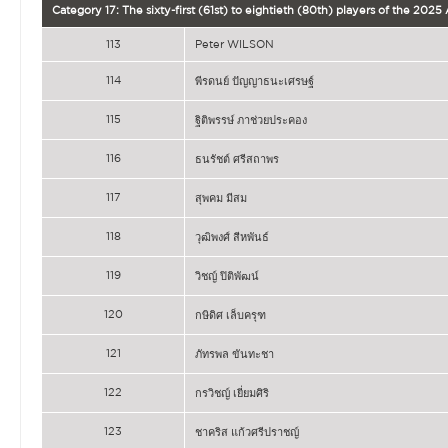
Category 17: The sixty-first (61st) to eightieth (80th) players of the 202
113
Peter WILSON
114
พีรดนย์ ปัญญาธนะเศรษฐ์
115
ฐิติพรรษ์ ภาช่วยประคอง
116
ธนรัชต์ ศรีสถาพร
117
สุพคม มีสม
118
วุฒิพงศ์ สีหพันธ์
119
วิชญ์ ปิติพัฒน์
120
กษิดิศ เล็บครุฑ
121
ภัทรพล ขันทะชา
122
กรวิชญ์ เยี่ยมศิริ
123
ชาคริส แก้วศรีปราชญ์