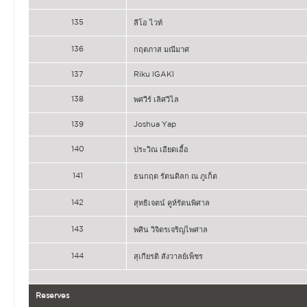
135
ลีโอ ไวท์
136
กฤตภาส มณีมาศ
137
Riku IGAKI
138
พศวีร์ เลิศวิไล
139
Joshua Yap
140
ประวิณ เอียดเอื้อ
141
ธนกฤต รัตนดิลก ณ ภูเก็ต
142
สุทธิเจตน์ คูห์รัตนพิศาล
143
พศิน วิจิตรเจริญไพศาล
144
สุเกียรติ สังวาลย์เพ็ชร
Reserves