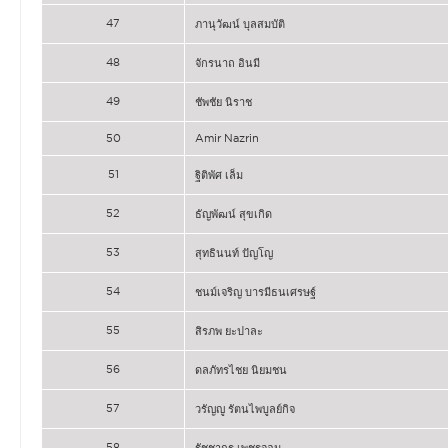
47
ภานุวัฒน์ บุลสมบัติ
48
จักรนาถ อินมี
49
ชัพชัย นิราช
50
Amir Nazrin
51
ฐิติพัศ เล็ม
52
ธัญพัฒน์ สุขเกิด
53
สุทธินนท์ ปัญโญ
54
ชนม์เจริญ บารมีธนเศรษฐ์
55
สิรภพ ยะปาละ
56
ดลภัทรไชย นิยมชน
57
วรัญญู รัตนไพบูลย์กิจ
58
รัชชากร เพชรจอม