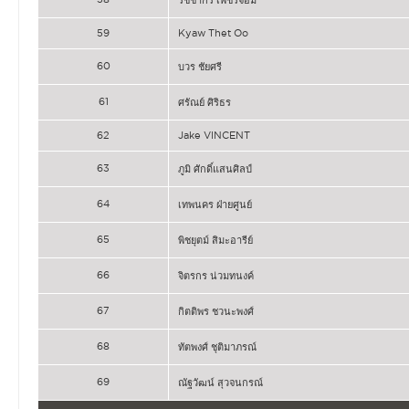
59
Kyaw Thet Oo
60
บวร ชัยศรี
61
ศรัณย์ ศิริธร
62
Jake VINCENT
63
ภูมิ ศักดิ์แสนศิลป์
64
เทพนคร ฝ่ายศูนย์
65
พิชยุตม์ สิมะอารีย์
66
จิตรกร น่วมทนงค์
67
กิตติพร ชวนะพงศ์
68
ทัตพงศ์ ชุติมาภรณ์
69
ณัฐวัฒน์ สุวจนกรณ์