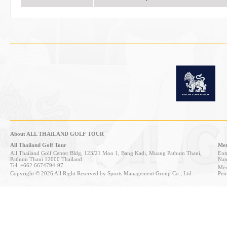
About ALL THAILAND GOLF TOUR
All Thailand Golf Tour
Mem
All Thailand Golf Center Bldg, 123/21 Moo 1, Bang Kadi, Muang Pathum Thani,
Entr
Pathum Thani 12000 Thailand
Nan
Tel: +662 6674794-97
Mem
Copyright © 2026 All Right Reserved by Sports Management Group Co., Ltd.
Pen