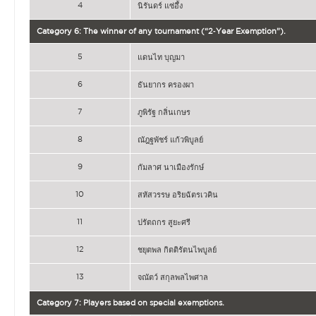
4
นิรันดร์ แซ่อึ้ง
Category 6: The winner of any tournament (“2‐Year Exemption”).
5
แดนไท บุญมา
6
ธันยากร ครองผา
7
ภูพิรัฐ กลิ่นเกษร
8
ณัฎฐพัชร์ แก้วพิบูลย์
9
กัมลาศ นาเมืองรักษ์
10
สหัสวรรษ อริยฉัตรเวคิน
11
ปรัตถกร สูยะศรี
12
ชยุตพล กิตติรัตนไพบูลย์
13
จณัตว์ สกุลพลไพศาล
Category 7: Players based on special exemptions.