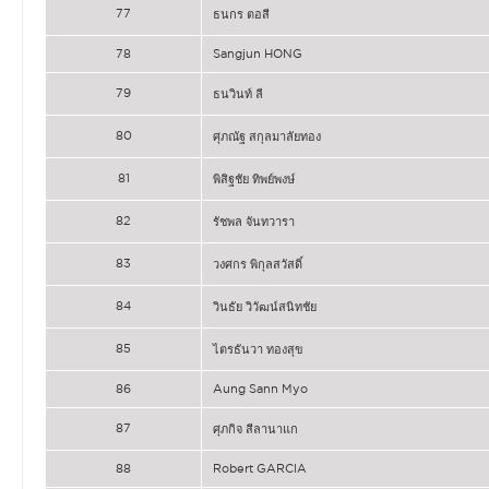
77
ธนกร ตอสี
78
Sangjun HONG
79
ธนวินท์ ลี
80
ศุภณัฐ สกุลมาลัยทอง
81
พิสิฐชัย ทิพย์พงษ์
82
รัชพล จันทวารา
83
วงศกร พิกุลสวัสดิ์
84
วินธัย วิวัฒน์สนิทชัย
85
ไตรธันวา ทองสุข
86
Aung Sann Myo
87
ศุภกิจ สีลานาแก
88
Robert GARCIA