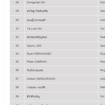
28
Dongchan OH
Do
29
Sar
ศรวิษฐ์ เกิดสินธ์ชัย
30
Suk
สุกษฎิ์ สุวรรณศรี
31
Ye Lwin Oo
Ye 
32
Pee
พีรวิทย์ ศรีธัญรัตน์
33
Seonu JOO
Se
34
Ryan FERNANDEZ
Ry
35
Peter CHERIAN
Pet
36
Ru
รักษ์ไท ทองสม
37
Aldwin KENDARWAN
Al
38
Rat
ราชเดช วาสะศิริ
39
Sir
ศิริ ศิริเจริญ