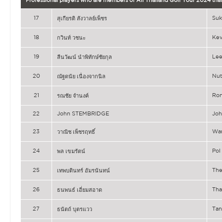
17
Su
สุเกียรติ สังวาลย์เพ็ชร
18
Ke
กวินท์ วชนะ
19
Le
ลีนวัฒน์ นำพิทักษ์ชัยกุล
20
Nu
ณัฐดนัย เนื่องจากนิล
21
Ro
รณชัย จำนงค์
22
John STEMBRIDGE
Jo
23
Wa
วาณิช เพ็ชรฤทธิ์
24
Po
พล เขมรัตน์
25
Th
เทพบดินทร์ อัมรนันทน์
26
Th
ธนพนธ์ เอี่ยมสอาด
27
Ta
ธนัตถ์ บุตรแวว