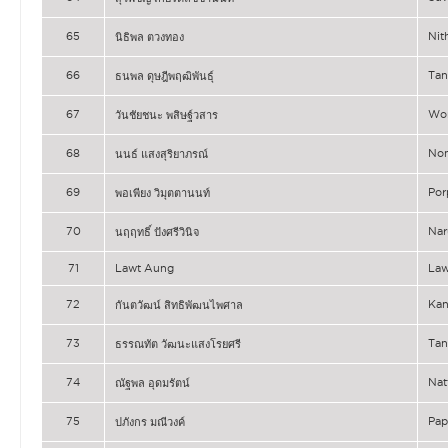
65
Ni
นิธิพล ตวงทอง
66
Ta
ธนพล ดุษฎีพฤฒิพันธุ์
67
Wo
วันชัยชนะ พสิษฐ์วสาร
68
No
นนธ์ แสงสุริยาภรณ์
69
Po
พอเพียง วิมุตตานนท์
70
Nar
นฤฤทธิ์ ปังศรีวินิจ
71
Lawt Aung
Law
72
Ka
กันตวัฒน์ สิทธิพัฒนไพศาล
73
Ta
ธรรณทัต วัฒนะแสงโรยศรี
74
Na
ณัฐพล อุดมรัตน์
75
Pa
ปภังกร มณีวงค์