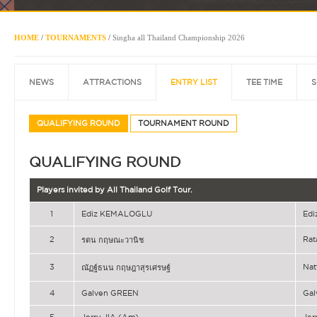
HOME
/
TOURNAMENTS
/
Singha all Thailand Championship 2026
NEWS
ATTRACTIONS
ENTRY LIST
TEE TIME
S
QUALIFYING ROUND
TOURNAMENT ROUND
QUALIFYING ROUND
Players invited by All Thailand Golf Tour.
1
Ediz KEMALOGLU
Ed
2
Ra
รตน กฤษณะวานิช
3
Na
ณัฏฐ์ธนน กฤษฎาสุรเศรษฐ์
4
Galven GREEN
Ga
5
Jerry JIA (Am)
Jer