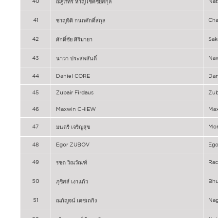
40
Na
ณัฐภัทร หาญโชคชัยสกุล
41
Ch
ชาญจิติ กนกศักดิ์สกุล
42
Sak
ศักดิ์ชัย ศิริมายา
43
Na
นาวา ประสพสันติ์
44
Daniel CORE
Dan
45
Zubair Firdaus
Zub
46
Maxwin CHIEW
Ma
47
Mo
มนตรี เจริญสุข
48
Egor ZUBOV
Eg
49
Ra
รชต วิณวัณฑ์
50
Bh
ภุชิสส์ เงาแก้ว
51
Na
ณกัญจน์ เตชเถกิง