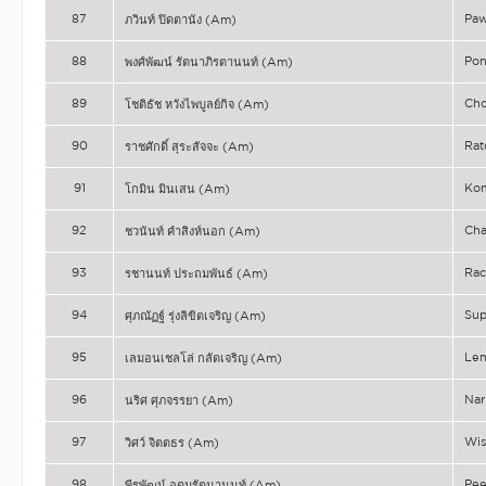
87
Pa
ภวินท์ ปิดตานัง (Am)
88
Po
พงศ์พัฒน์ รัตนาภิรตานนท์ (Am)
89
Ch
โชติธัช หวังไพบูลย์กิจ (Am)
90
Rat
ราชศักดิ์ สุระสัจจะ (Am)
91
Ko
โกมิน มินเสน (Am)
92
Ch
ชวนันท์ คำสิงห์นอก (Am)
93
Ra
รชานนท์ ประถมพันธ์ (Am)
94
Su
ศุภณัฏฐ์ รุ่งลิขิตเจริญ (Am)
95
Le
เลมอนเชลโล่ กลัดเจริญ (Am)
96
Na
นริศ ศุภจรรยา (Am)
97
Wis
วิศว์ จิตตธร (Am)
98
Pe
พีรพัฒน์ อุดมรัตนานนท์ (Am)