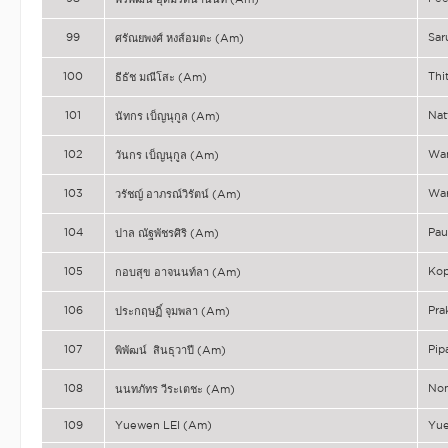
99
Sa
ศรัณยพงศ์ หงส์อมตะ (Am)
100
Thi
ธีธัช มณีโสะ (Am)
101
Nat
นัทกร เบ็ญนุกูล (Am)
102
Wa
วันกร เบ็ญนุกูล (Am)
103
Wa
วรัชญ์ อาภรณ์วิรัตน์ (Am)
104
Pau
ปาล ณัฐพัชรศิริ (Am)
105
Ko
กอบสุข อาจนนท์ลา (Am)
106
Pra
ประกฤษฏิ์ จุมพลา (Am)
107
Pip
พิพัฒน์ สินธุวาปี (Am)
108
No
นนทภัทร วีระเตชะ (Am)
109
Yuewen LEI (Am)
Yue