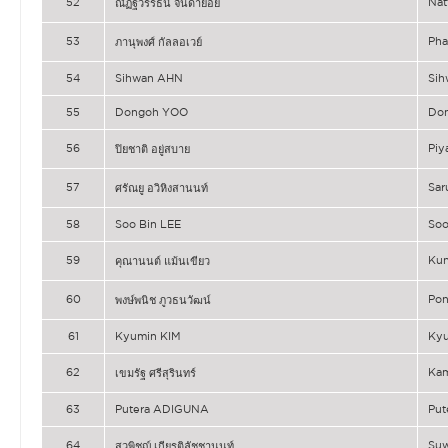
52
Nat
ณัฏฐวรรธน์ จินดาย้อย
53
Ph
ภานุพงศ์ กัลลอเวย์
54
Sihwan AHN
Si
55
Dongoh YOO
Do
56
Piy
ปิยชาติ อยู่สบาย
57
Sa
ศรัณยู อวิหิงสานนท์
58
Soo Bin LEE
Soo
59
Ku
คุณานนต์ แม้นเขียว
60
Po
พงษ์พนิช ภูวธนวัฒน์
61
Kyumin KIM
Kyu
62
Kam
เขมรัฐ ศรีสุรินทร์
63
Putera ADIGUNA
Pu
64
Su
สุวพิชญ์ เกียรติลัชชานนท์