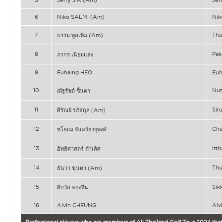
6
Niko SALMI (Am)
Nik
7
Th
ธรรม พูลเพิ่ม (Am)
8
Pa
ภากร เนียมแสง
9
Euhaing HEO
Euh
10
Nut
ณัฐรัชต์ ชื่นตา
11
Sir
ศิรัณย์ รภัสกุล (Am)
12
Ch
ชโยดม จันทร์จารุพงศ์
13
Itt
อิทธิศาสตร์ ดำเลิศ
14
Th
ธันวา ขุนตา (Am)
15
Sik
ศิกวัส ทองจีน
16
Alvin CHEUNG
Alv
Professional players who are members of All Thailand Golf Tour 2024 that