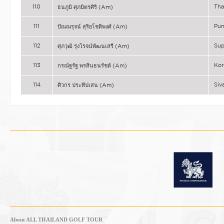
110
Tha
ธนภูมิ ศุภมิตรศิริ (Am)
111
Pu
ปัณณรุจน์ สุริยโชติพงศ์ (Am)
112
Su
ศุภวุฒิ รุ่งโรจน์พัฒนเสรี (Am)
113
Ko
กรณ์ฐรัฐ พรสินธนรัชต์ (Am)
114
Siv
ศิวกร ประทีปเสน (Am)
About ALL THAILAND GOLF TOUR