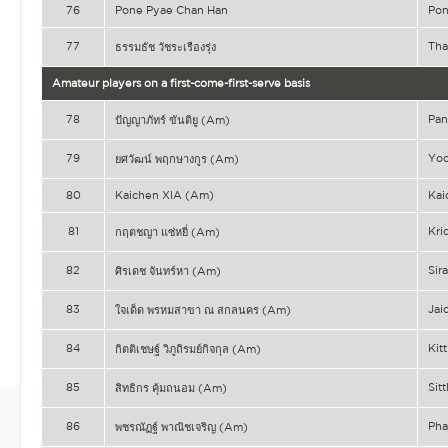
76
Pone Pyae Chan Han
Pon
77
Th
ธรรมธัช วัชระเรืองรุ่ง
Amateur players on a first-come-first-serve basis
78
Pa
ปัญญาภัทร์ ขันติยู (Am)
79
Yo
ยศวัฒน์ พฤกษางกูร (Am)
80
Kaichen XIA (Am)
Kai
81
Kri
กฤตชญา แซ่หยี่ (Am)
82
Sir
ศิรเดช จันทร์หา (Am)
83
Ja
ใจเด็ด พรหมสาขา ณ สกลนคร (Am)
84
Kit
กิตติเชษฐ์ วิภูถิรมย์กิจกุล (Am)
85
Sit
สิทธิกร คุ้มถนอม (Am)
86
Pha
พชรณัฏฐ์ พาณิชเจริญ (Am)