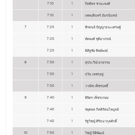
7:10
1
กิตติพร ชวนะพงศ์
7:10
1
เทพบดินทร์ อัมรนันทน์
7
7:20
1
พีรดนย์ ปัญญาธนะเศรษฐ์
7:20
1
ทัตพงศ์ ชุติมาภรณ์
7:20
1
พิสิฐชัย ทิพย์พงษ์
8
7:30
1
สุประวีณ์ ผาธรรม
7:30
1
ปวัน เพชรอยู่
7:30
1
วาณิช เพ็ชรฤทธิ์
9
7:40
1
พิจิตร เพ็ชรเกษม
7:40
1
ชยุตพล กิตติรัตนไพบูลย์
7:40
1
รัฐวิชญ์ ศิริธนากุลศักดิ์
10
7:50
1
วิชญ์ ปิติพัฒน์