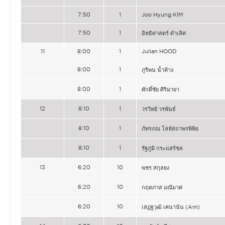
7:50
1
Joo Hyung KIM
7:50
1
อิทธิศาสตร์ ดำเลิศ
11
8:00
1
Julian HOOD
8:00
1
ภูริพน น้ำค้าง
8:00
1
ศักดิ์ชัย ศิริมายา
12
8:10
1
วรวิทย์ วรพันธ์
8:10
1
ภัทรภณ โล่ห์สถาพรพิพิธ
8:10
1
รัฐภูมิ กระแสร์ชล
13
6:20
10
พชร สกุลยง
6:20
10
กฤตภาส มณีมาศ
6:20
10
เสฏฐวุฒิ เคนานัน (Am)