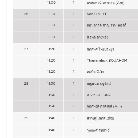
11:00
1
พรหมพจน์ ทรงกลด (Am)
26
11:10
1
Soo Bin LEE
11:10
1
คอนลาร์ด ชาญ ราฟเฟอร์ตี้
11:10
1
นิธิพล ตวงทอง
27
11:20
1
กิตติพศ ไทยประยูร
11:20
1
Thammalack BOUAHOM
11:20
1
คมษิต หัวใจ
28
11:30
1
ณฐนนท ธนูรัตน์
11:30
1
Alvin CHEUNG
11:30
1
กฤติพงศ์ กำลังคลี่ (Am)
29
11:40
1
ศรวิษฐ์ เกิดสินธ์ชัย
11:40
1
วุฒิพงศ์ สีหพันธ์