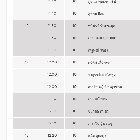
11:40
10
ภูษณะ พุทธชนาธิป
11:40
10
สุพคม มีสม
42
11:50
10
ชนินทร์ ทินตระกูล
11:50
10
ภานุวัฒน์ บุลสมบัติ
11:50
10
ณัฐพงค์ รัชธร
43
12:00
10
กษิดิศ เล็บครุฑ
12:00
10
จาตุรนต์ ดวงไพชุม
12:00
10
สมปราชญ์ รัตนสุวรรณ
44
12:10
10
ภูมิ ภัทโรพงศ์
12:10
10
ชนาดล ดนตรี
12:10
10
ภาณุวิชญ์ อ่อนจู
45
12:20
10
ธนัท อุยสกุล