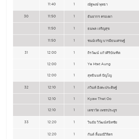
11:40
1
ณัฐพงษ์ พุทธา
30
11:50
1
ธันยากร ครองผา
11:50
1
ธนพล เจริญสุข
11:50
1
ชนม์เจริญ บารมีธนเศรษฐ์
31
12:00
1
ถิรวัฒน์ แก้วศิริบัณฑิต
12:00
1
Ye Htet Aung
12:00
1
สุทธินนท์ ปัญโญ
32
12:10
1
ภวินท์ อิงคะประดิษฐ์
12:10
1
Kyaw Thet Oo
12:10
1
เดชาวัต เพชรประยูร
33
12:20
1
วินธัย วิวัฒน์สนิทชัย
12:20
1
กันต์ ลิ้มมณีวิจิตร