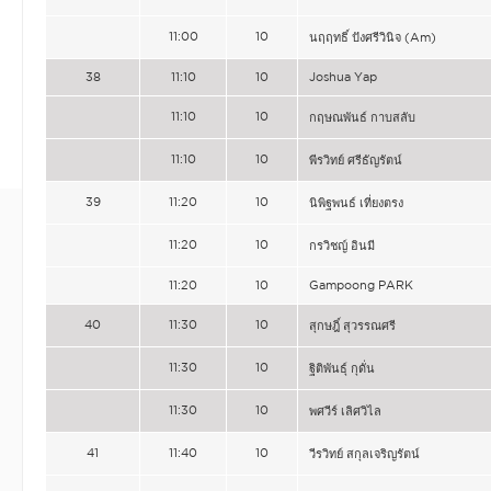
11:00
10
นฤฤทธิ์ ปังศรีวินิจ (Am)
38
11:10
10
Joshua Yap
11:10
10
กฤษณพันธ์ กาบสลับ
11:10
10
พีรวิทย์ ศรีธัญรัตน์
39
11:20
10
นิพิฐพนธ์ เที่ยงตรง
11:20
10
กรวิชญ์ อินมี
11:20
10
Gampoong PARK
40
11:30
10
สุกษฎิ์ สุวรรณศรี
11:30
10
ฐิติพันธุ์ กุดั่น
11:30
10
พศวีร์ เลิศวิไล
41
11:40
10
วีรวิทย์ สกุลเจริญรัตน์