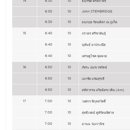
14
6:30
10
ธนรัชต์ ศรีสถาพร
6:30
10
John STEMBRIDGE
6:30
10
ธนกฤต รัตนดิลก ณ ภูเก็ต
15
6:40
10
ภราดร ศรีชาพันธุ์
6:40
10
นุพันธ์ มาประณีต
6:40
10
เศรษฐโชค พุ่มพวย
16
6:50
10
ภัทระ อมรเวชรัตน์
6:50
10
เอกชัย แช่มสุขขี
6:50
10
สหัสวรรษ อริยฉัตรเวคิน (Am)
17
7:00
10
วงศกร พิกุลสวัสดิ์
7:00
10
สุทธิเจตน์ คูห์รัตนพิศาล
7:00
10
อานน ว่องวานิช