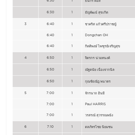
6:30
1
ธนกร ตอสี
6:30
1
ธัญพัฒน์ สุขเกิด
3
6:40
1
ชาคริส แก้วศรีปราชญ์
6:40
1
Dongchan OH
6:40
1
กิตติพงษ์ ไพฑูรย์เจริญสุข
4
6:50
1
จิตรกร น่วมทนงค์
6:50
1
ณัฐดนัย เนื่องจากนิล
6:50
1
กุณช์ธณัฎ พนาดร
5
7:00
1
จักรนาถ อินมี
7:00
1
Paul HARRIS
7:00
1
วรสรณ์ สุวรรณพนัง
6
7:10
1
ดลภัทรไชย นิยมชน