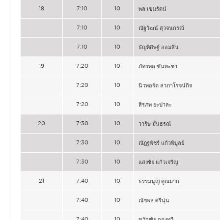
18
7:10
10
พล เขมรัตน์
7:10
10
ณัฐวัฒน์ สุวจนกรณ์
7:10
10
ธัญพิสิษฐ์ ออมสิน
19
7:20
10
ภัทรพล ขันทะชา
7:20
10
นิวพอร์ต ลาภาโรจน์กิจ
7:20
10
สิรภพ ยะปาละ
20
7:30
10
วาริษ มั่นธรณ์
7:30
10
ณัฎฐพัชร์ แก้วพิบูลย์
7:30
10
แสงชัย แก้วเจริญ
21
7:40
10
ธรรมนูญ คูณมาก
7:40
10
ณัชพล ศรีนุ่น
7:40
10
ขวัญชัย กองทวี