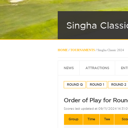
Singha Class
HOME
/
TOURNAMENTS
/
Singha Classic 2024
NEWS
ATTRACTIONS
ENT
ROUND Q
ROUND 1
ROUND 2
Order of Play for Roun
Scores last updated at 09/11/2024 14:31:0
Group
Time
Tee
Sco