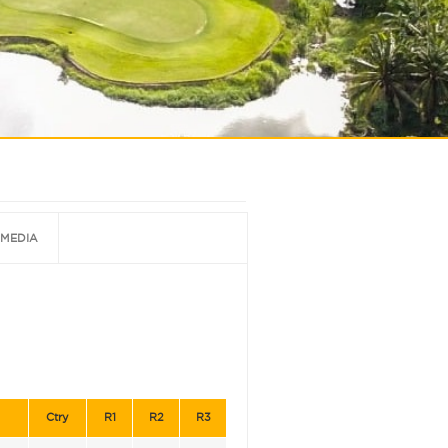
MEDIA
Ctry
R1
R2
R3