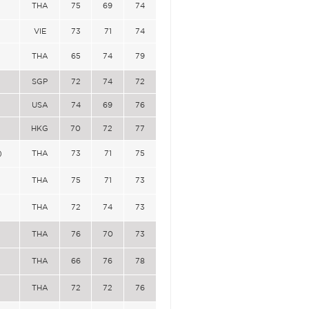
THA
75
69
74
VIE
73
71
74
THA
65
74
79
SGP
72
74
72
USA
74
69
76
HKG
70
72
77
)
THA
73
71
75
THA
75
71
73
THA
72
74
73
THA
76
70
73
THA
66
76
78
THA
72
72
76