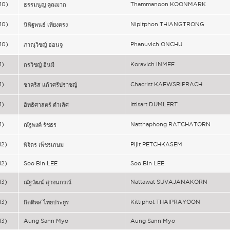
10)
Thammanoon KOONMARK
ธรรมนูญ คูณมาก
10)
Nipitphon THIANGTRONG
นิพิฐพนธ์ เที่ยงตรง
10)
Phanuvich ONCHU
ภาณุวิชญ์ อ่อนจู
1)
Koravich INMEE
กรวิชญ์ อินมี
1)
Chacrist KAEWSRIPRACH
ชาคริส แก้วศรีปราชญ์
1)
Ittisart DUMLERT
อิทธิศาสตร์ ดำเลิศ
1)
Natthaphong RATCHATORN
ณัฐพงค์ รัชธร
12)
Pijit PETCHKASEM
พิจิตร เพ็ชรเกษม
12)
Soo Bin LEE
Soo Bin LEE
13)
Nattawat SUVAJANAKORN
ณัฐวัฒน์ สุวจนกรณ์
13)
Kittiphot THAIPRAYOON
กิตติพศ ไทยประยูร
13)
Aung Sann Myo
Aung Sann Myo