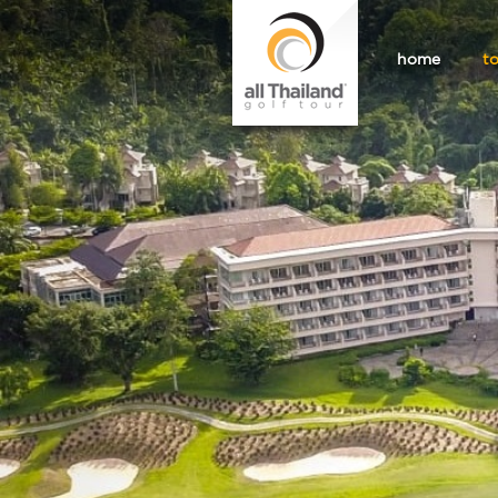
home
t