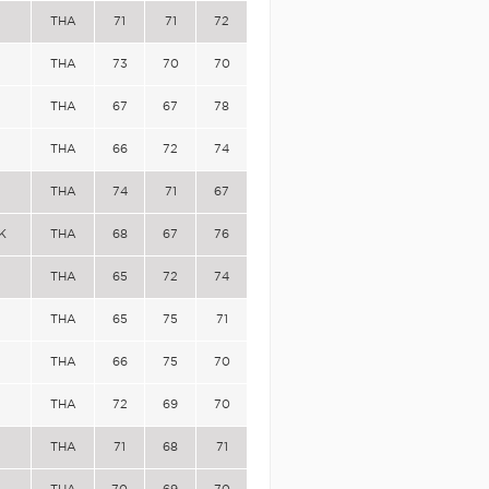
THA
71
71
72
THA
73
70
70
THA
67
67
78
THA
66
72
74
THA
74
71
67
K
THA
68
67
76
THA
65
72
74
THA
65
75
71
THA
66
75
70
THA
72
69
70
THA
71
68
71
THA
70
69
70