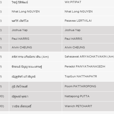
8)
Wit PITIPAT
วิชญ์ ปิติพัฒน์
8)
Nhat Long NGUYEN
Nhat Long NGUYEN
8)
Pasavee LERTVILAI
พศวีร์ เลิศวิไล
8)
Joshua Yap
Joshua Yap
9)
Paul HARRIS
Paul HARRIS
9)
Alvin CHEUNG
Alvin CHEUNG
9)
Sahasawat ARIYACHATVAKIN (Am
สหัสวรรษ อริยฉัตรเวคิน (Am)
9)
Peradol PANYATHANASEDH
พีรดนย์ ปัญญาธนะเศรษฐ์
9)
TopGun NATTHAPATR
ณัฎฐพัชร์ แก้วพิบูลย์
9)
Poom PATTAROPONG
ภูมิ ภัทโรพงศ์
10)
Nattapong PUTTA
ณัฐพงษ์ พุทธา
10)
Wanich PETCHARIT
วาณิช เพ็ชรฤทธิ์