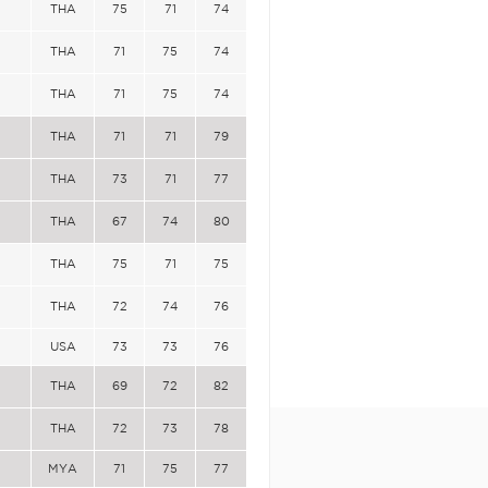
THA
75
71
74
THA
71
75
74
THA
71
75
74
THA
71
71
79
THA
73
71
77
THA
67
74
80
THA
75
71
75
THA
72
74
76
USA
73
73
76
THA
69
72
82
THA
72
73
78
MYA
71
75
77