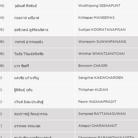
14)
Wutthipong SEEHAPUNT
วุฒิพงศ์ สีหพันธ์
14)
Krittapas MANEEMAS
กฤตภาส มณีมาศ
15)
Suttijet KOORATANAPISAN
สุทธิเจตน์ คูห์รัตนพิศาล
16)
Worrasorn SUWANPANANG
วรสรณ์ สุวรรณพนัง
16)
Winthai WIWATSANITCHAI
วินธัย วิวัฒน์สนิทชัย
18)
Borworn CHAISRI
บวร ชัยศรี
8)
Sangchai KAEWCHAROEN
แสงชัย แก้วเจริญ
8)
Thitiphan KUDAN
ฐิติพันธุ์ กุดั่น
8)
Pawin INGKHAPRADIT
ภวินท์ อิงคะประดิษฐ์
8)
Somprad RATTANASUWAN
สมปราชญ์ รัตนสุวรรณ
7)
Attapol CHARANAHUT
อรรถพล จรณะหุต
7)
Chonjarern BARAMITHANASETH
ชนม์เจริญ บารมีธนเศรษฐ์