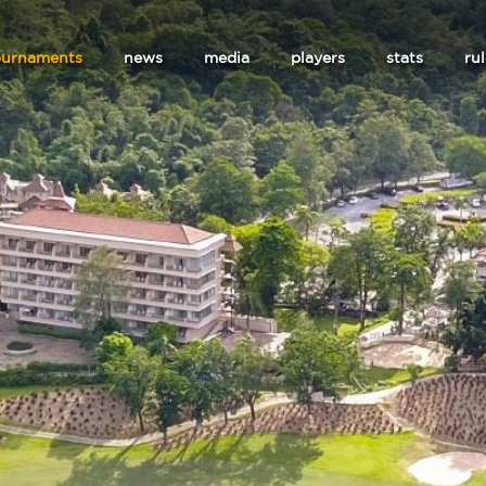
ournaments
news
media
players
stats
ru