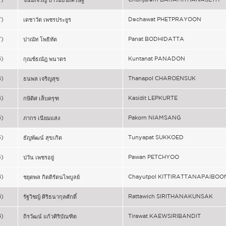
7)
Dechawat PHETPRAYOON
เดชาวัต เพชรประยูร
7)
Panat BODHIDATTA
ปาณัท โพธิทัต
6)
Kuntanat PANADON
กุณช์ธณัฎ พนาดร
6)
Thanapol CHAROENSUK
ธนพล เจริญสุข
6)
Kasidit LEPKURTE
กษิดิศ เล็บครุฑ
6)
Pakorn NIAMSANG
ภากร เนียมแสง
5)
Tunyapat SUKKOED
ธัญพัฒน์ สุขเกิด
5)
Pawan PETCHYOO
ปวัน เพชรอยู่
4)
Chayutpol KITTIRATTANAPAIBOO
ชยุตพล กิตติรัตนไพบูลย์
4)
Rattawich SIRITHANAKUNSAK
รัฐวิชญ์ ศิริธนากุลศักดิ์
4)
Tirawat KAEWSIRIBANDIT
ถิรวัฒน์ แก้วศิริบัณฑิต