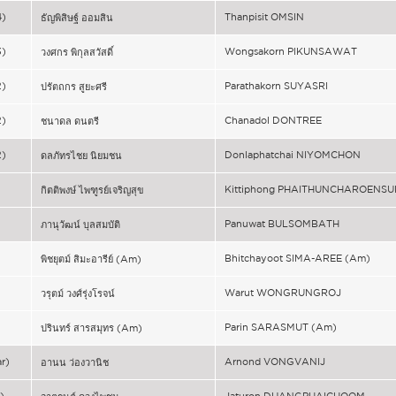
4)
Thanpisit OMSIN
ธัญพิสิษฐ์ ออมสิน
3)
Wongsakorn PIKUNSAWAT
วงศกร พิกุลสวัสดิ์
2)
Parathakorn SUYASRI
ปรัตถกร สูยะศรี
2)
Chanadol DONTREE
ชนาดล ดนตรี
2)
Donlaphatchai NIYOMCHON
ดลภัทรไชย นิยมชน
)
Kittiphong PHAITHUNCHAROENSU
กิตติพงษ์ ไพฑูรย์เจริญสุข
)
Panuwat BULSOMBATH
ภานุวัฒน์ บุลสมบัติ
)
Bhitchayoot SIMA-AREE (Am)
พิชยุตม์ สิมะอารีย์ (Am)
)
Warut WONGRUNGROJ
วรุตม์ วงศ์รุ่งโรจน์
)
Parin SARASMUT (Am)
ปรินทร์ สารสมุทร (Am)
ar)
Arnond VONGVANIJ
อานน ว่องวานิช
)
Jaturon DUANGPHAICHOOM