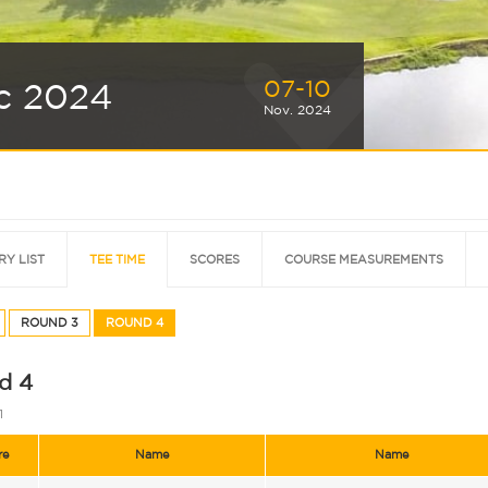
07-10
ic 2024
Nov. 2024
RY LIST
TEE TIME
SCORES
COURSE MEASUREMENTS
ROUND 3
ROUND 4
d 4
1
re
Name
Name