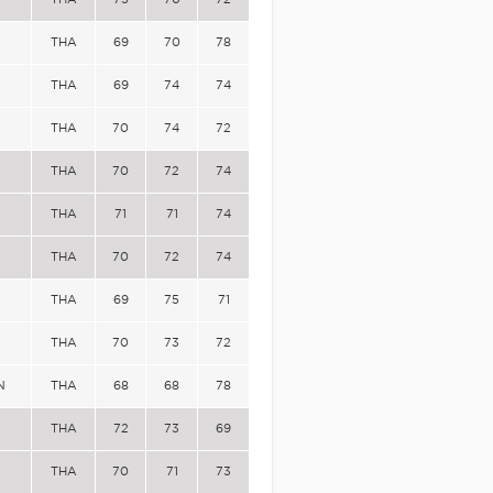
THA
69
70
78
THA
69
74
74
THA
70
74
72
THA
70
72
74
THA
71
71
74
THA
70
72
74
THA
69
75
71
THA
70
73
72
N
THA
68
68
78
THA
72
73
69
THA
70
71
73