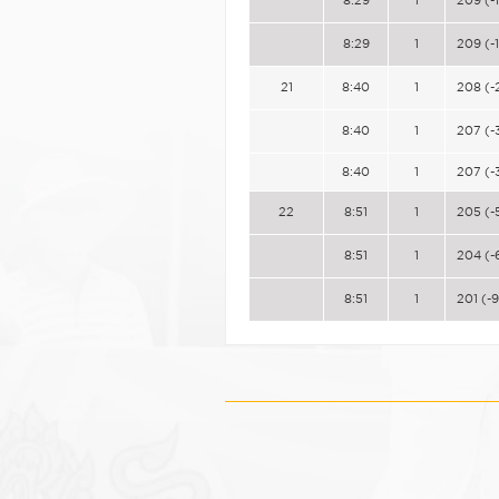
8:29
1
209 (-1
21
8:40
1
208 (-
8:40
1
207 (-
8:40
1
207 (-
22
8:51
1
205 (-
8:51
1
204 (-
8:51
1
201 (-9