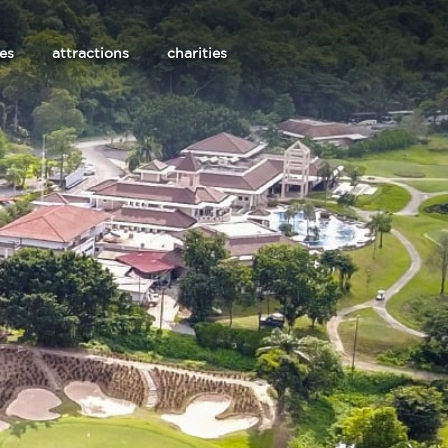
les
attractions
charities