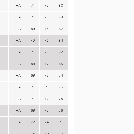
THA
71
73
80
THA
71
75
78
THA
69
74
82
THA
70
72
84
THA
71
73
82
THA
68
77
83
THA
69
75
74
THA
71
71
76
THA
71
72
75
THA
69
73
76
THA
72
74
71
THA
75
70
72