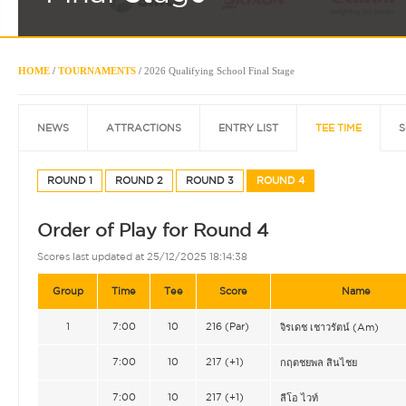
HOME
/
TOURNAMENTS
/
2026 Qualifying School Final Stage
NEWS
ATTRACTIONS
ENTRY LIST
TEE TIME
S
ROUND 1
ROUND 2
ROUND 3
ROUND 4
Order of Play for Round 4
Scores last updated at 25/12/2025 18:14:38
Group
Time
Tee
Score
Name
1
7:00
10
216 (Par)
จิรเดช เชาวรัตน์ (Am)
7:00
10
217 (+1)
กฤตชยพล สินไชย
7:00
10
217 (+1)
ลีโอ ไวท์