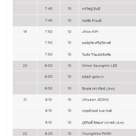
7:40
10
กรวิชญ์ อินมี
7:40
10
รณชัย จำนงค์
19
7:50
10
Jihoo KIM
7:50
10
พงษ์สุภัค ศรีสุภัควงศ์
7:50
10
วินธัย วิวัฒน์สนิทชัย
20
8:00
10
Simon Seungmin LEE
8:00
10
ธนัตถ์ บุตรแวว
8:00
10
จิรเดช เชาวรัตน์ (Am)
21
8:10
10
Uihyeon JEONG
8:10
10
กฤตลักษณ์ ระดารงค์
8:10
10
ภูมิกิตติ์ พิชยเสาวภาคย์ (Am)
22
8:20
10
YoungWoo PARK