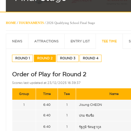
HOME
/
TOURNAMENTS
/
2026 Qualifying School Final Stage
NEWS
ATTRACTIONS
ENTRY LIST
TEE TIME
S
ROUND 1
ROUND 2
ROUND 3
ROUND 4
Order of Play for Round 2
Scores last updated at 23/12/2025 16:39:37
Group
Time
Tee
Name
1
6:40
1
Jisung CHEON
6:40
1
ปรม ชันซื่อ
6:40
1
รัฐภูมิ รัตนฐากูล