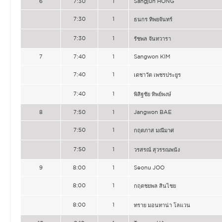
6
7:30
1
Sangjun HONG
7:30
1
ธนกร ทิพยจันทร์
7:30
1
รัชพล จันทวารา
7
7:40
1
Sangwon KIM
7:40
1
เดชาวัต เพชรประยูร
7:40
1
พิสิฐชัย ทิพย์พงษ์
8
7:50
1
Jangwon BAE
7:50
1
กฤตภาส มณีมาศ
7:50
1
วรสรณ์ สุวรรณพนัง
9
8:00
1
Seonu JOO
8:00
1
กฤตชยพล สินไชย
8:00
1
ทราย มอนทาน่า โลแวน